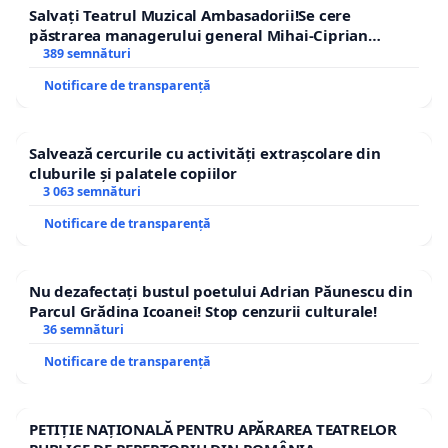
Salvați Teatrul Muzical Ambasadorii!Se cere
păstrarea managerului general Mihai-Ciprian
ROGOJAN
389 semnături
Notificare de transparență
Salvează cercurile cu activități extrașcolare din
cluburile și palatele copiilor
3 063 semnături
Notificare de transparență
Nu dezafectați bustul poetului Adrian Păunescu din
Parcul Grădina Icoanei! Stop cenzurii culturale!
36 semnături
Notificare de transparență
PETIȚIE NAȚIONALĂ PENTRU APĂRAREA TEATRELOR