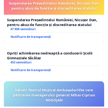
Suspendarea Președintelui României, Nicușor Dan,
pentru abuz de funcție și discreditarea statului
Suspendarea Președintelui României, Nicușor Dan,
pentru abuz de funcție și discreditarea statului
47 908 semnături
Notificare de transparență
Opriți schimbarea nedreaptă a conducerii Școlii
Gimnaziale Săcălaz
453 semnături
Notificare de transparență
Salvați Teatrul Muzical Ambasadorii!Se cere
păstrarea managerului general Mihai-Ciprian
ROGOJAN