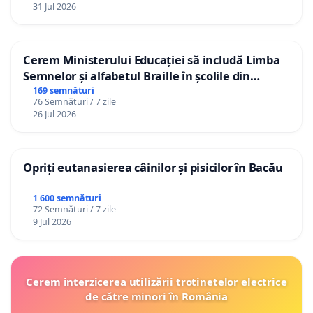
31 Jul 2026
Cerem Ministerului Educației să includă Limba
Semnelor și alfabetul Braille în școlile din
Republica Moldova!
169 semnături
76 Semnături / 7 zile
26 Jul 2026
Opriți eutanasierea câinilor și pisicilor în Bacău
1 600 semnături
72 Semnături / 7 zile
9 Jul 2026
Cerem interzicerea utilizării trotinetelor electrice
de către minori în România