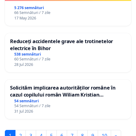
5 276 semnături
66 Semnături / 7 zile
17 May 2026
Reduceți accidentele grave ale trotinetelor
electrice în Bihor
538 semnături
60 Semnături / 7 zile
28 Jul 2026
Solicităm implicarea autorităților române în
cazul copilului român Wiliam Kristian
Gheorghe, aflat în plasament în Danemarca de
54 semnături
54 Semnături / 7 zile
12 ani
31 Jul 2026
1
2
3
4
5
6
7
8
9
10
»