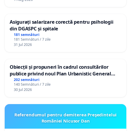
Asigurați salarizare corectă pentru psihologii
din DGASPC și spitale
181 semnături
181 Semnături / 7 zile
31 Jul 2026
Obiecții și propuneri în cadrul consultărilor
publice privind noul Plan Urbanistic General
(PUG) Ialoveni
202 semnături
140 Semnături / 7 zile
30 Jul 2026
Referendumul pentru demiterea Preşedintelui
României Nicusor Dan