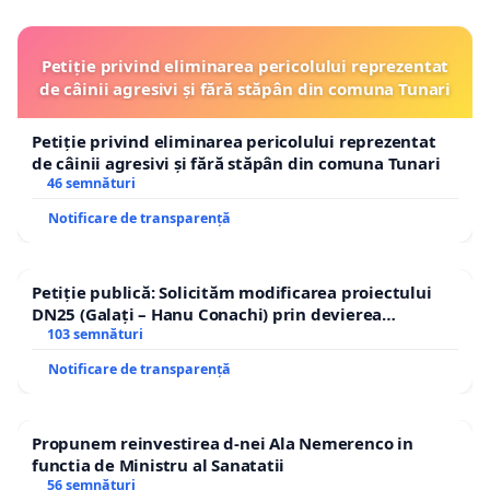
Petiție privind eliminarea pericolului reprezentat
de câinii agresivi și fără stăpân din comuna Tunari
Petiție privind eliminarea pericolului reprezentat
de câinii agresivi și fără stăpân din comuna Tunari
46 semnături
Notificare de transparență
Petiție publică: Solicităm modificarea proiectului
DN25 (Galați – Hanu Conachi) prin devierea
traseului în afara localităților!
103 semnături
Notificare de transparență
Propunem reinvestirea d-nei Ala Nemerenco in
functia de Ministru al Sanatatii
56 semnături