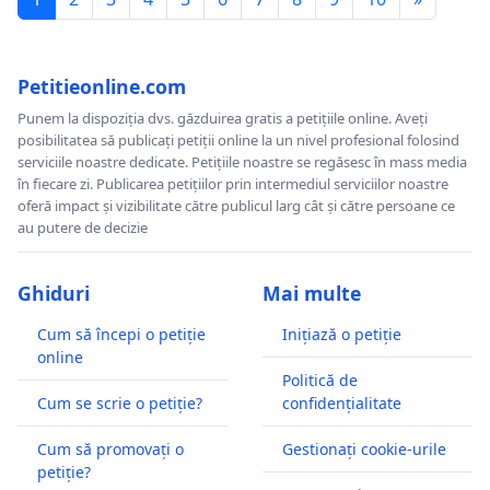
Petitieonline.com
Punem la dispoziția dvs. găzduirea gratis a petițiile online. Aveți
posibilitatea să publicați petiții online la un nivel profesional folosind
serviciile noastre dedicate. Petițiile noastre se regăsesc în mass media
în fiecare zi. Publicarea petițiilor prin intermediul serviciilor noastre
oferă impact și vizibilitate către publicul larg cât și către persoane ce
au putere de decizie
Ghiduri
Mai multe
Cum să începi o petiție
Inițiază o petiție
online
Politică de
Cum se scrie o petiție?
confidențialitate
Cum să promovați o
Gestionați cookie-urile
petiție?