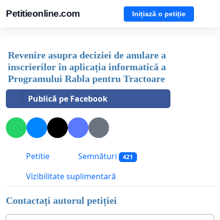
Petitieonline.com
Inițiază o petiție
Revenire asupra deciziei de anulare a
inscrierilor în aplicația informatică a
Programului Rabla pentru Tractoare
Publică pe Facebook
Petitie
Semnături
421
Vizibilitate suplimentară
Contactați autorul petiției