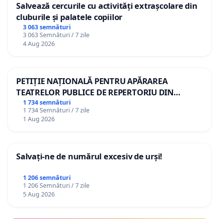
Salvează cercurile cu activități extrașcolare din
cluburile și palatele copiilor
3 063 semnături
3 063 Semnături / 7 zile
4 Aug 2026
PETIȚIE NAȚIONALĂ PENTRU APĂRAREA
TEATRELOR PUBLICE DE REPERTORIU DIN
ROMÂNIA
1 734 semnături
1 734 Semnături / 7 zile
1 Aug 2026
Salvați-ne de numărul excesiv de urși!
1 206 semnături
1 206 Semnături / 7 zile
5 Aug 2026