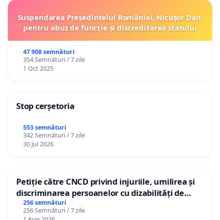
Suspendarea Președintelui României, Nicușor Dan,
pentru abuz de funcție și discreditarea statului
47 908 semnături
354 Semnături / 7 zile
1 Oct 2025
Stop cerșetoria
553 semnături
342 Semnături / 7 zile
30 Jul 2026
Petiție către CNCD privind injuriile, umilirea și
discriminarea persoanelor cu dizabilități de
către utilizatorul TikTok „Gorici”
256 semnături
256 Semnături / 7 zile
1 Aug 2026