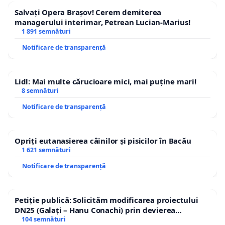
Salvați Opera Brașov! Cerem demiterea
managerului interimar, Petrean Lucian-Marius!
1 891 semnături
Notificare de transparență
Lidl: Mai multe cărucioare mici, mai puține mari!
8 semnături
Notificare de transparență
Opriți eutanasierea câinilor și pisicilor în Bacău
1 621 semnături
Notificare de transparență
Petiție publică: Solicităm modificarea proiectului
DN25 (Galați – Hanu Conachi) prin devierea
traseului în afara localităților!
104 semnături