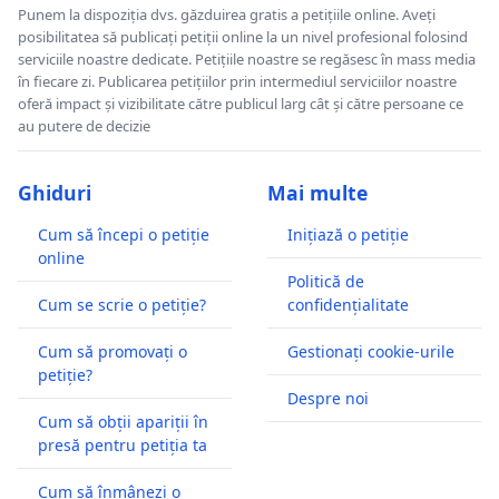
Punem la dispoziția dvs. găzduirea gratis a petițiile online. Aveți
posibilitatea să publicați petiții online la un nivel profesional folosind
serviciile noastre dedicate. Petițiile noastre se regăsesc în mass media
în fiecare zi. Publicarea petițiilor prin intermediul serviciilor noastre
oferă impact și vizibilitate către publicul larg cât și către persoane ce
au putere de decizie
Ghiduri
Mai multe
Cum să începi o petiție
Inițiază o petiție
online
Politică de
Cum se scrie o petiție?
confidențialitate
Cum să promovați o
Gestionați cookie-urile
petiție?
Despre noi
Cum să obții apariții în
presă pentru petiția ta
Cum să înmânezi o