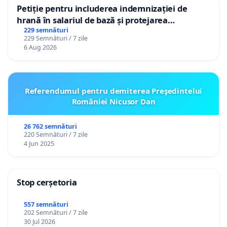
Petiție pentru includerea indemnizației de
hrană în salariul de bază și protejarea
gradațiilor de vechime pentru asistenții
229 semnături
229 Semnături / 7 zile
personali
6 Aug 2026
Referendumul pentru demiterea Preşedintelui
României Nicusor Dan
26 762 semnături
220 Semnături / 7 zile
4 Jun 2025
Stop cerșetoria
557 semnături
202 Semnături / 7 zile
30 Jul 2026