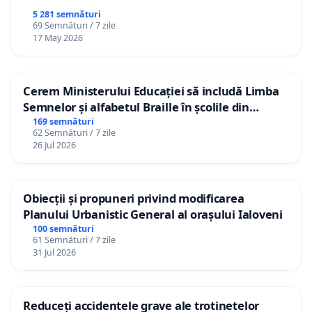
5 281 semnături
69 Semnături / 7 zile
17 May 2026
Cerem Ministerului Educației să includă Limba
Semnelor și alfabetul Braille în școlile din
Republica Moldova!
169 semnături
62 Semnături / 7 zile
26 Jul 2026
Obiecții și propuneri privind modificarea
Planului Urbanistic General al orașului Ialoveni
100 semnături
61 Semnături / 7 zile
31 Jul 2026
Reduceți accidentele grave ale trotinetelor