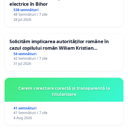
electrice în Bihor
538 semnături
48 Semnături / 7 zile
28 Jul 2026
Solicităm implicarea autorităților române în
cazul copilului român Wiliam Kristian
Gheorghe, aflat în plasament în Danemarca de
54 semnături
42 Semnături / 7 zile
12 ani
31 Jul 2026
Cerem corectare corectă și transparentă la
titularizare
41 semnături
41 Semnături / 7 zile
4 Aug 2026