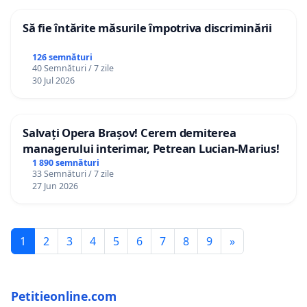
Să fie întărite măsurile împotriva discriminării
126 semnături
40 Semnături / 7 zile
30 Jul 2026
Salvați Opera Brașov! Cerem demiterea
managerului interimar, Petrean Lucian-Marius!
1 890 semnături
33 Semnături / 7 zile
27 Jun 2026
1
2
3
4
5
6
7
8
9
»
Petitieonline.com