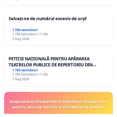
Salvați-ne de numărul excesiv de urși!
1 786 semnături
1 786 Semnături / 7 zile
5 Aug 2026
PETIȚIE NAȚIONALĂ PENTRU APĂRAREA
TEATRELOR PUBLICE DE REPERTORIU DIN
ROMÂNIA
1 765 semnături
1 765 Semnături / 7 zile
1 Aug 2026
Suspendarea Președintelui României, Nicușor Dan,
pentru abuz de funcție și discreditarea statului