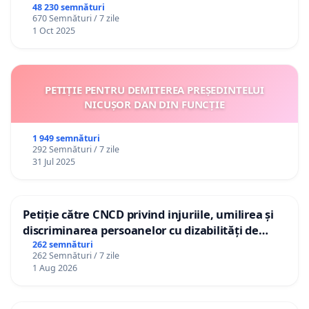
48 230 semnături
670 Semnături / 7 zile
1 Oct 2025
PETIȚIE PENTRU DEMITEREA PREȘEDINTELUI
NICUȘOR DAN DIN FUNCȚIE
1 949 semnături
292 Semnături / 7 zile
31 Jul 2025
Petiție către CNCD privind injuriile, umilirea și
discriminarea persoanelor cu dizabilități de
către utilizatorul TikTok „Gorici”
262 semnături
262 Semnături / 7 zile
1 Aug 2026