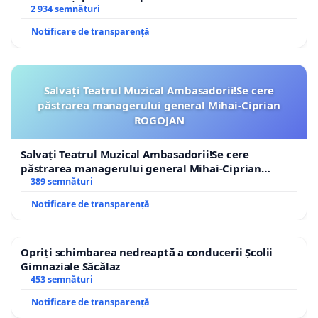
2 934 semnături
Notificare de transparență
Salvați Teatrul Muzical Ambasadorii!Se cere
păstrarea managerului general Mihai-Ciprian
ROGOJAN
Salvați Teatrul Muzical Ambasadorii!Se cere
păstrarea managerului general Mihai-Ciprian
ROGOJAN
389 semnături
Notificare de transparență
Opriți schimbarea nedreaptă a conducerii Școlii
Gimnaziale Săcălaz
453 semnături
Notificare de transparență