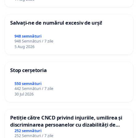
Salvați-ne de numărul excesiv de urși!
948 semnături
948 Semnături / 7 zile
5 Aug 2026
Stop cerșetoria
550 semnături
442 Semnături / 7 zile
30 Jul 2026
Petiție către CNCD privind injuriile, umilirea și
discriminarea persoanelor cu dizabilități de
către utilizatorul TikTok „Gorici”
252 semnături
252 Semnături / 7 zile