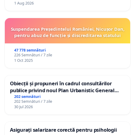
1 Aug 2026
Suspendarea Președintelui României, Nicușor Dan,
pentru abuz de funcție și discreditarea statului
47 778 semnături
226 Semnături / 7 zile
1 Oct 2025
Obiecții și propuneri în cadrul consultărilor
publice privind noul Plan Urbanistic General
(PUG) Ialoveni
202 semnături
202 Semnături / 7 zile
30 Jul 2026
Asigurați salarizare corectă pentru psihologii