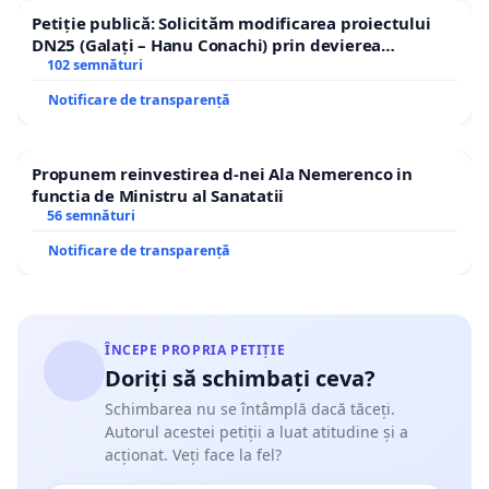
Petiție publică: Solicităm modificarea proiectului
DN25 (Galați – Hanu Conachi) prin devierea
traseului în afara localităților!
102 semnături
Notificare de transparență
Propunem reinvestirea d-nei Ala Nemerenco in
functia de Ministru al Sanatatii
56 semnături
Notificare de transparență
ÎNCEPE PROPRIA PETIȚIE
Doriți să schimbați ceva?
Schimbarea nu se întâmplă dacă tăceți.
Autorul acestei petiții a luat atitudine și a
acționat. Veți face la fel?