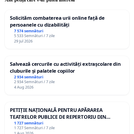
Solicităm combaterea urii online față de
persoanele cu dizabilități
7 574 semnături
5 533 Semnături / 7 zile
29 Jul 2026
Salvează cercurile cu activități extrașcolare din
cluburile și palatele copiilor
2 934 semnături
2 934 Semnături / 7 zile
4 Aug 2026
PETIȚIE NAȚIONALĂ PENTRU APĂRAREA
TEATRELOR PUBLICE DE REPERTORIU DIN
ROMÂNIA
1 727 semnături
1 727 Semnături / 7 zile
1 Aug 2026