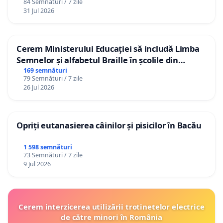
84 Semnături / 7 zile
31 Jul 2026
Cerem Ministerului Educației să includă Limba
Semnelor și alfabetul Braille în școlile din
Republica Moldova!
169 semnături
79 Semnături / 7 zile
26 Jul 2026
Opriți eutanasierea câinilor și pisicilor în Bacău
1 598 semnături
73 Semnături / 7 zile
9 Jul 2026
Cerem interzicerea utilizării trotinetelor electrice
de către minori în România