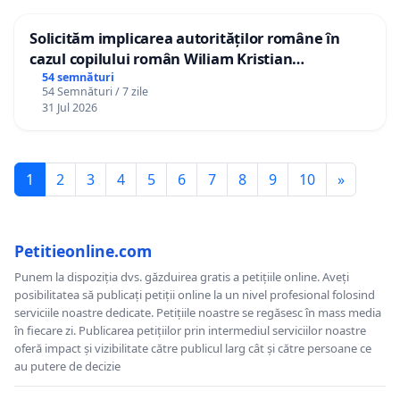
Solicităm implicarea autorităților române în
cazul copilului român Wiliam Kristian
Gheorghe, aflat în plasament în Danemarca de
54 semnături
54 Semnături / 7 zile
12 ani
31 Jul 2026
1
2
3
4
5
6
7
8
9
10
»
Petitieonline.com
Punem la dispoziția dvs. găzduirea gratis a petițiile online. Aveți
posibilitatea să publicați petiții online la un nivel profesional folosind
serviciile noastre dedicate. Petițiile noastre se regăsesc în mass media
în fiecare zi. Publicarea petițiilor prin intermediul serviciilor noastre
oferă impact și vizibilitate către publicul larg cât și către persoane ce
au putere de decizie