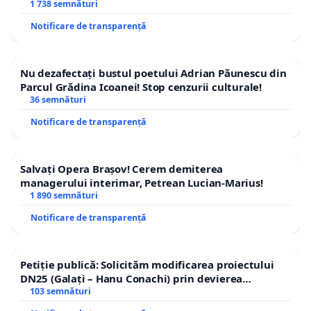
1 738 semnături
Notificare de transparență
Nu dezafectați bustul poetului Adrian Păunescu din
Parcul Grădina Icoanei! Stop cenzurii culturale!
36 semnături
Notificare de transparență
Salvați Opera Brașov! Cerem demiterea
managerului interimar, Petrean Lucian-Marius!
1 890 semnături
Notificare de transparență
Petiție publică: Solicităm modificarea proiectului
DN25 (Galați – Hanu Conachi) prin devierea
traseului în afara localităților!
103 semnături