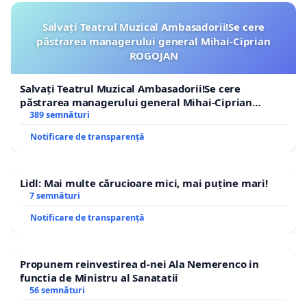
Salvați Teatrul Muzical Ambasadorii!Se cere
păstrarea managerului general Mihai-Ciprian
ROGOJAN
Salvați Teatrul Muzical Ambasadorii!Se cere
păstrarea managerului general Mihai-Ciprian
ROGOJAN
389 semnături
Notificare de transparență
Lidl: Mai multe cărucioare mici, mai puține mari!
7 semnături
Notificare de transparență
Propunem reinvestirea d-nei Ala Nemerenco in
functia de Ministru al Sanatatii
56 semnături