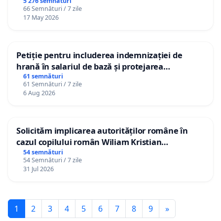
5 276 semnături
66 Semnături / 7 zile
17 May 2026
Petiție pentru includerea indemnizației de
hrană în salariul de bază și protejarea
gradațiilor de vechime pentru asistenții
61 semnături
61 Semnături / 7 zile
personali
6 Aug 2026
Solicităm implicarea autorităților române în
cazul copilului român Wiliam Kristian
Gheorghe, aflat în plasament în Danemarca de
54 semnături
54 Semnături / 7 zile
12 ani
31 Jul 2026
1
2
3
4
5
6
7
8
9
»