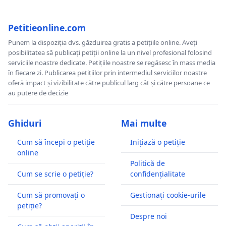
Petitieonline.com
Punem la dispoziția dvs. găzduirea gratis a petițiile online. Aveți
posibilitatea să publicați petiții online la un nivel profesional folosind
serviciile noastre dedicate. Petițiile noastre se regăsesc în mass media
în fiecare zi. Publicarea petițiilor prin intermediul serviciilor noastre
oferă impact și vizibilitate către publicul larg cât și către persoane ce
au putere de decizie
Ghiduri
Mai multe
Cum să începi o petiție
Inițiază o petiție
online
Politică de
Cum se scrie o petiție?
confidențialitate
Cum să promovați o
Gestionați cookie-urile
petiție?
Despre noi