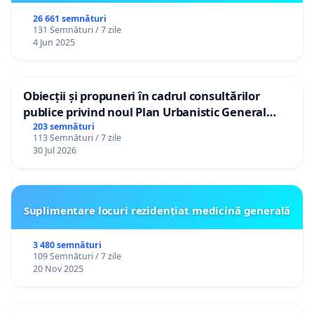
26 661 semnături
131 Semnături / 7 zile
4 Jun 2025
Obiecții și propuneri în cadrul consultărilor
publice privind noul Plan Urbanistic General
(PUG) Ialoveni
203 semnături
113 Semnături / 7 zile
30 Jul 2026
Suplimentare locuri rezidențiat medicină generală
3 480 semnături
109 Semnături / 7 zile
20 Nov 2025