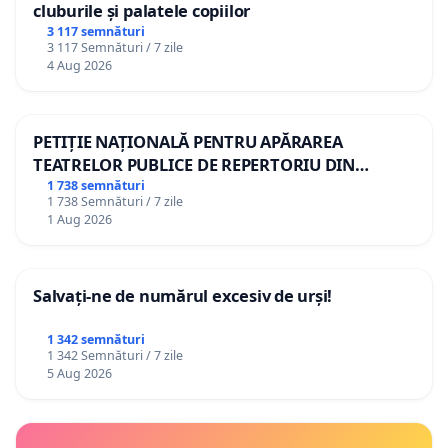
cluburile și palatele copiilor
3 117 semnături
3 117 Semnături / 7 zile
4 Aug 2026
PETIȚIE NAȚIONALĂ PENTRU APĂRAREA
TEATRELOR PUBLICE DE REPERTORIU DIN
ROMÂNIA
1 738 semnături
1 738 Semnături / 7 zile
1 Aug 2026
Salvați-ne de numărul excesiv de urși!
1 342 semnături
1 342 Semnături / 7 zile
5 Aug 2026