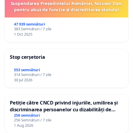
Suspendarea Președintelui României, Nicușor Dan,
pentru abuz de funcție și discreditarea statului
47 939 semnături
383 Semnături / 7 zile
1 Oct 2025
Stop cerșetoria
553 semnături
314 Semnături / 7 zile
30 Jul 2026
Petiție către CNCD privind injuriile, umilirea și
discriminarea persoanelor cu dizabilități de
către utilizatorul TikTok „Gorici”
256 semnături
256 Semnături / 7 zile
1 Aug 2026