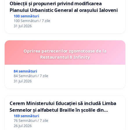
Obiecții și propuneri privind modificarea
Planului Urbanistic General al orașului Ialoveni
100 semnături
100 Semnături / 7 zile
31 Jul 2026
Oprirea petrecerilor zgomotoase de la
Restaurantul 8 Infinity
84 semnături
84 Semnături / 7 zile
31 Jul 2026
Cerem Ministerului Educației să includă Limba
Semnelor și alfabetul Braille în școlile din
Republica Moldova!
169 semnături
76 Semnături / 7 zile
26 Jul 2026