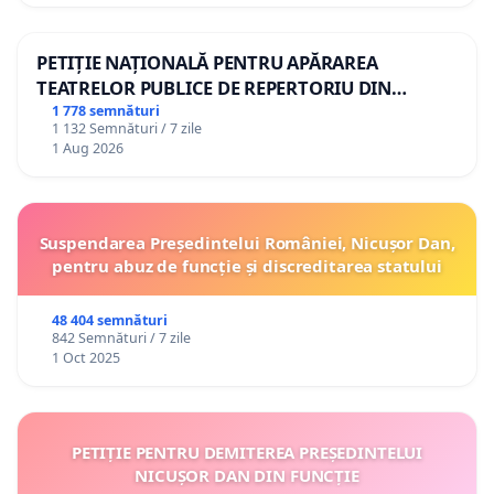
PETIȚIE NAȚIONALĂ PENTRU APĂRAREA
TEATRELOR PUBLICE DE REPERTORIU DIN
ROMÂNIA
1 778 semnături
1 132 Semnături / 7 zile
1 Aug 2026
Suspendarea Președintelui României, Nicușor Dan,
pentru abuz de funcție și discreditarea statului
48 404 semnături
842 Semnături / 7 zile
1 Oct 2025
PETIȚIE PENTRU DEMITEREA PREȘEDINTELUI
NICUȘOR DAN DIN FUNCȚIE