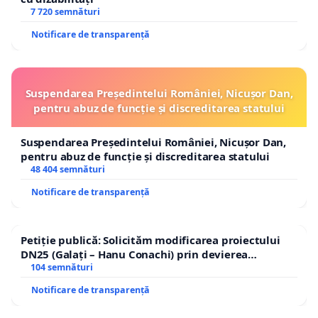
7 720 semnături
Notificare de transparență
Suspendarea Președintelui României, Nicușor Dan,
pentru abuz de funcție și discreditarea statului
Suspendarea Președintelui României, Nicușor Dan,
pentru abuz de funcție și discreditarea statului
48 404 semnături
Notificare de transparență
Petiție publică: Solicităm modificarea proiectului
DN25 (Galați – Hanu Conachi) prin devierea
traseului în afara localităților!
104 semnături
Notificare de transparență