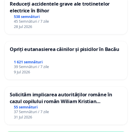
Reduceți accidentele grave ale trotinetelor
electrice în Bihor
538 semnături
45 Semnături / 7 zile
28 Jul 2026
Opriți eutanasierea câinilor și pisicilor în Bacău
1 621 semnături
39 Semnături / 7 zile
9 Jul 2026
Solicităm implicarea autorităților române în
cazul copilului român Wiliam Kristian
Gheorghe, aflat în plasament în Danemarca de
55 semnături
37 Semnături / 7 zile
12 ani
31 Jul 2026