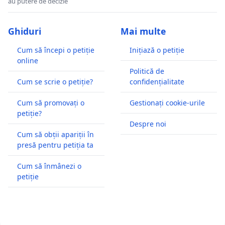
au putere de decizie
Ghiduri
Mai multe
Cum să începi o petiție
Inițiază o petiție
online
Politică de
Cum se scrie o petiție?
confidențialitate
Cum să promovați o
Gestionați cookie-urile
petiție?
Despre noi
Cum să obții apariții în
presă pentru petiția ta
Cum să înmânezi o
petiție