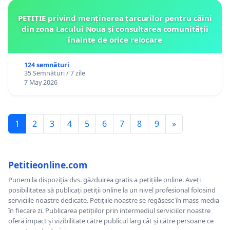
PETIȚIE privind menținerea țarcurilor pentru câini
din zona Lacului Noua și consultarea comunității
înainte de orice relocare
124 semnături
35 Semnături / 7 zile
7 May 2026
1
2
3
4
5
6
7
8
9
»
Petitieonline.com
Punem la dispoziția dvs. găzduirea gratis a petițiile online. Aveți
posibilitatea să publicați petiții online la un nivel profesional folosind
serviciile noastre dedicate. Petițiile noastre se regăsesc în mass media
în fiecare zi. Publicarea petițiilor prin intermediul serviciilor noastre
oferă impact și vizibilitate către publicul larg cât și către persoane ce