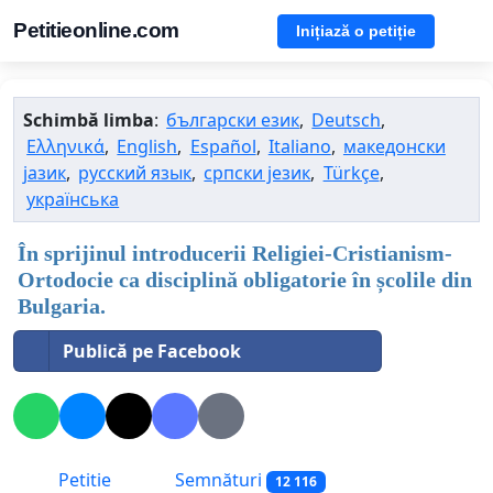
Petitieonline.com
Inițiază o petiție
Schimbă limba
:
български език
,
Deutsch
,
Ελληνικά
,
English
,
Español
,
Italiano
,
македонски
јазик
,
русский язык
,
српски језик
,
Türkçe
,
українська
În sprijinul introducerii Religiei-Cristianism-
Ortodocie ca disciplină obligatorie în școlile din
Bulgaria.
Publică pe Facebook
Petitie
Semnături
12 116