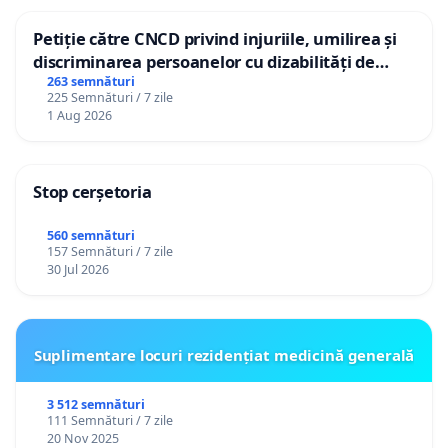
Petiție către CNCD privind injuriile, umilirea și
discriminarea persoanelor cu dizabilități de
către utilizatorul TikTok „Gorici”
263 semnături
225 Semnături / 7 zile
1 Aug 2026
Stop cerșetoria
560 semnături
157 Semnături / 7 zile
30 Jul 2026
Suplimentare locuri rezidențiat medicină generală
3 512 semnături
111 Semnături / 7 zile
20 Nov 2025