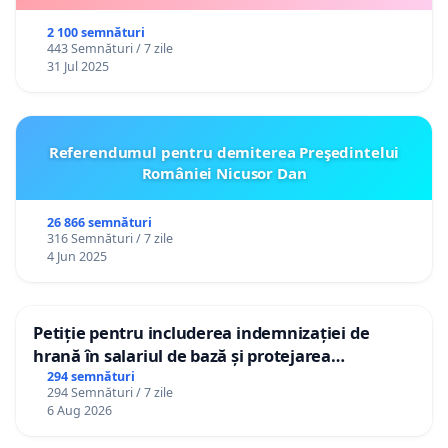
2 100 semnături
443 Semnături / 7 zile
31 Jul 2025
Referendumul pentru demiterea Preşedintelui
României Nicusor Dan
26 866 semnături
316 Semnături / 7 zile
4 Jun 2025
Petiție pentru includerea indemnizației de
hrană în salariul de bază și protejarea
gradațiilor de vechime pentru asistenții
294 semnături
294 Semnături / 7 zile
personali
6 Aug 2026