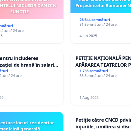
INTELUI NICUȘOR DAN DIN
Preşedintelui României N
FUNCȚIE
26 644 semnături
81 Semnături / 24 ore
mnături
ături / 24 ore
25
4 Jun 2025
pentru includerea
PETIȚIE NAȚIONALĂ PE
ației de hrană în salariul
APĂRAREA TEATRELOR P
și protejarea gradațiilor
DE REPERTORIU DIN R
ături
1 735 semnături
turi / 24 ore
33 Semnături / 24 ore
me pentru asistenții
i
26
1 Aug 2026
Petiție către CNCD priv
entare locuri rezidențiat
injuriile, umilirea și di
medicină generală