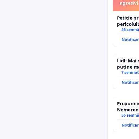
agresivi
Petiție p
pericolul
agresivi 
46 semnă
Tunari
Notifica
Lidl: Mai
puține ma
7 semnăt
Notifica
Propunem 
Nemerenco
Sanatatii
56 semnă
Notifica