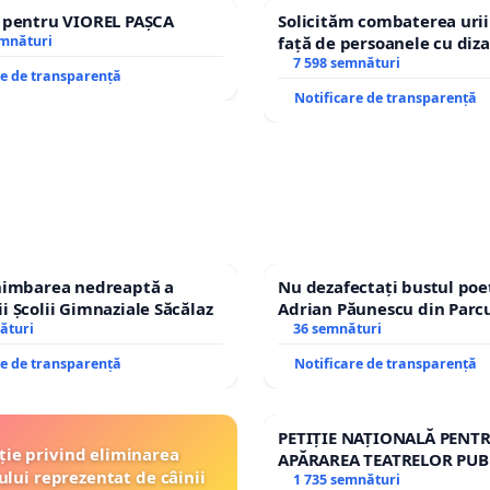
e pentru VIOREL PAȘCA
Solicităm combaterea urii
emnături
față de persoanele cu diza
7 598 semnături
re de transparență
Notificare de transparență
chimbarea nedreaptă a
Nu dezafectați bustul poe
i Școlii Gimnaziale Săcălaz
Adrian Păunescu din Parc
ături
Icoanei! Stop cenzurii cult
36 semnături
re de transparență
Notificare de transparență
PETIȚIE NAȚIONALĂ PENT
ție privind eliminarea
APĂRAREA TEATRELOR PUB
ului reprezentat de câinii
REPERTORIU DIN ROMÂNI
1 735 semnături