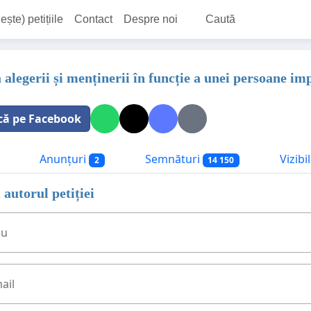
ește) petițiile
Contact
Despre noi
Caută
alegerii și menținerii în funcție a unei persoane imp
că pe Facebook
Anunțuri
Semnături
Vizibi
2
14 150
 autorul petiției
ău
ail