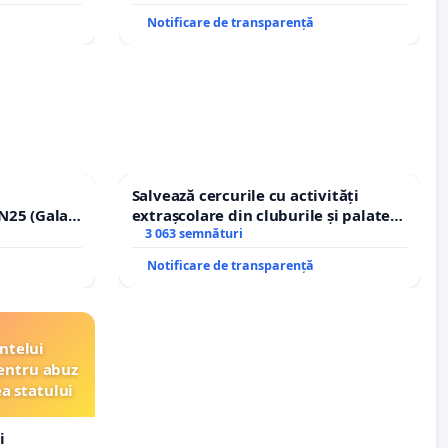
Notificare de transparență
Salvează cercurile cu activități
N25 (Galați
extrașcolare din cluburile și palatele
erea
copiilor
3 063 semnături
ilor!
Notificare de transparență
ntelui
entru abuz
ea statului
i