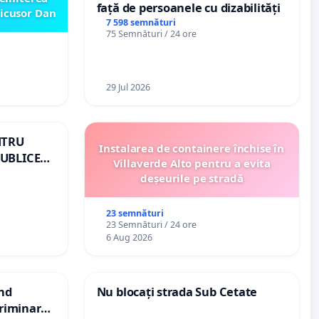
față de persoanele cu dizabilități
icusor Dan
7 598 semnături
75 Semnături / 24 ore
29 Jul 2026
NTRU
Instalarea de containere închise în
UBLICE
Villaverde Alto pentru a evita
OMÂNIA
deșeurile pe stradă
23 semnături
23 Semnături / 24 ore
6 Aug 2026
ind
Nu blocați strada Sub Cetate
scriminarea