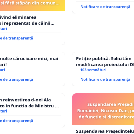
 și fără stăpân din comuna
Notificare de transparență
Tunari
rivind eliminarea
ui reprezentat de câinii
și fără stăpân din comuna
turi
re de transparență
 multe cărucioare mici, mai
Petiție publică: Solicităm
ri!
modificarea proiectului D
uri
– Hanu Conachi) prin devi
103 semnături
traseului în afara localităț
re de transparență
Notificare de transparență
reinvestirea d-nei Ala
Suspendarea Președi
 in functia de Ministru al
României, Nicușor Dan, p
turi
de funcție și discreditar
re de transparență
Suspendarea Președintelu