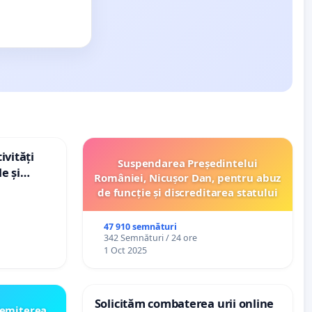
ivități
Suspendarea Președintelui
e și
României, Nicușor Dan, pentru abuz
de funcție și discreditarea statului
47 910 semnături
342 Semnături / 24 ore
1 Oct 2025
Solicităm combaterea urii online
emiterea