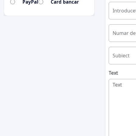
PayPal
Card bancar
Introduceț
Numar de 
Subiect
Text