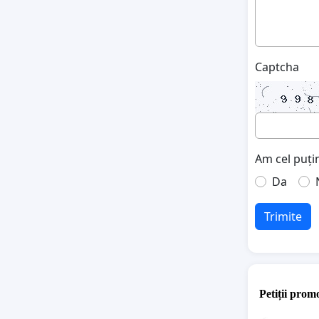
Captcha
Am cel puțin
Da
Trimite
Petiții promo