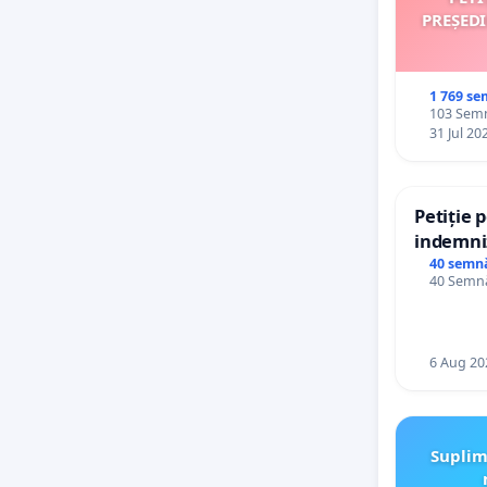
PREȘED
1 769 se
103 Semn
31 Jul 20
Petiție 
indemniz
de bază 
40 semn
40 Semnă
de vechi
personal
6 Aug 20
Suplim