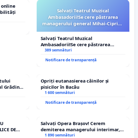
 online
Salvați Teatrul Muzical
bilități
Ambasadorii!Se cere păstrarea
managerului general Mihai-Ciprian
ROGOJAN
Salvați Teatrul Muzical
Ambasadorii!Se cere păstrarea
managerului general Mihai-Ciprian
389 semnături
ROGOJAN
Notificare de transparență
tului
Opriți eutanasierea câinilor și
ul Grădina
pisicilor în Bacău
urale!
1 600 semnături
Notificare de transparență
RU
Salvați Opera Brașov! Cerem
LICE DE
demiterea managerului interimar,
A
Petrean Lucian-Marius!
1 890 semnături