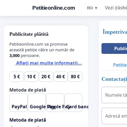
Petitieonline.com
Vezi (răsfoi
RO ▼
Împotriva 
Publicitate plătită
Petitieonline.com va promova
Publi
această petiție către un număr de
3,000
persoane.
Aflați mai multe informații...
Petitie
5 €
10 €
20 €
40 €
80 €
Contactați
Metoda de plată
Numele t
PayPal
Google Pay
Apple Pay
Card bancar
Adresă em
Metoda de plată