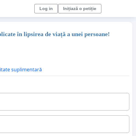
Log in
Inițiază o petiție
licate în lipsirea de viață a unei persoane!
litate suplimentară