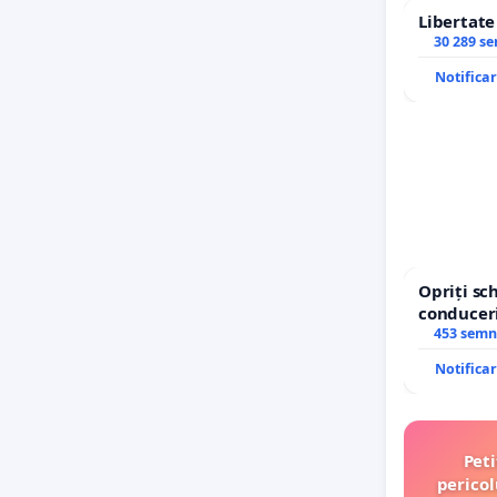
Libertat
30 289 s
Notifica
Opriți s
conduceri
453 semn
Notifica
Peti
pericol