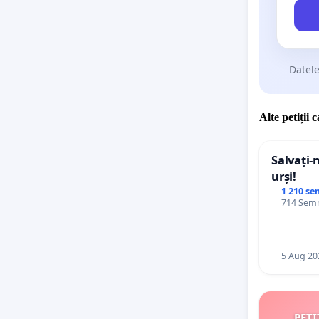
Datele
Alte petiții 
Salvați-
urși!
1 210 se
714 Semn
5 Aug 20
PETI