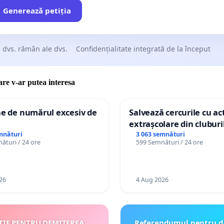
Generează petiția
 dvs. rămân ale dvs.
Confidențialitate integrată de la început
care v-ar putea interesa
ne de numărul excesiv de
Salvează cercurile cu act
extrașcolare din cluburil
palatele copiilor
mnături
3 063 semnături
ături / 24 ore
599 Semnături / 24 ore
26
4 Aug 2026
ȚIE PENTRU DEMITEREA
Referendumul pentru d