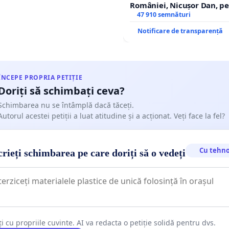
României, Nicușor Dan, p
de funcție și discreditarea
47 910 semnături
Notificare de transparență
ÎNCEPE PROPRIA PETIȚIE
Doriți să schimbați ceva?
Schimbarea nu se întâmplă dacă tăceți.
Autorul acestei petiții a luat atitudine și a acționat. Veți face la fel?
Cu tehno
rieți schimbarea pe care doriți să o vedeți
ți cu propriile cuvinte. AI va redacta o petiție solidă pentru dvs.