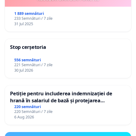
1 889 semnături
233 Semnături / 7 zile
31 Jul 2025
Stop cerșetoria
556 semnături
221 Semnături / 7 zile
30 Jul 2026
Petiție pentru includerea indemnizației de
hrană în salariul de bază și protejarea
gradațiilor de vechime pentru asistenții
220 semnături
220 Semnături / 7 zile
personali
6 Aug 2026