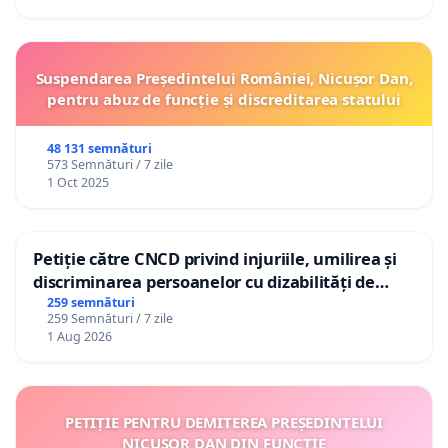
Suspendarea Președintelui României, Nicușor Dan,
pentru abuz de funcție și discreditarea statului
48 131 semnături
573 Semnături / 7 zile
1 Oct 2025
Petiție către CNCD privind injuriile, umilirea și
discriminarea persoanelor cu dizabilități de
către utilizatorul TikTok „Gorici”
259 semnături
259 Semnături / 7 zile
1 Aug 2026
PETIȚIE PENTRU DEMITEREA PREȘEDINTELUI
NICUȘOR DAN DIN FUNCȚIE