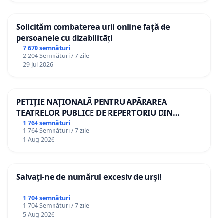
Solicităm combaterea urii online față de
persoanele cu dizabilități
7 670 semnături
2 204 Semnături / 7 zile
29 Jul 2026
PETIȚIE NAȚIONALĂ PENTRU APĂRAREA
TEATRELOR PUBLICE DE REPERTORIU DIN
ROMÂNIA
1 764 semnături
1 764 Semnături / 7 zile
1 Aug 2026
Salvați-ne de numărul excesiv de urși!
1 704 semnături
1 704 Semnături / 7 zile
5 Aug 2026