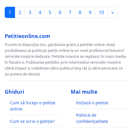
1
2
3
4
5
6
7
8
9
10
»
Petitieonline.com
Punem la dispoziția dvs. găzduirea gratis a petițiile online. Aveți
posibilitatea să publicați petiții online la un nivel profesional folosind
serviciile noastre dedicate. Petițiile noastre se regăsesc în mass media
în fiecare zi. Publicarea petițiilor prin intermediul serviciilor noastre
oferă impact și vizibilitate către publicul larg cât și către persoane ce
au putere de decizie
Ghiduri
Mai multe
Cum să începi o petiție
Inițiază o petiție
online
Politică de
Cum se scrie o petiție?
confidențialitate