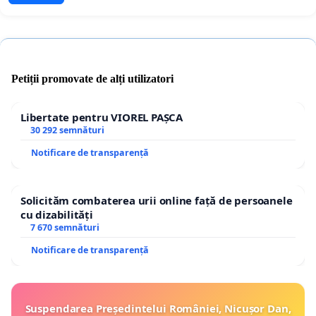
Petiții promovate de alți utilizatori
Libertate pentru VIOREL PAȘCA
30 292 semnături
Notificare de transparență
Solicităm combaterea urii online față de persoanele
cu dizabilități
7 670 semnături
Notificare de transparență
Suspendarea Președintelui României, Nicușor Dan,