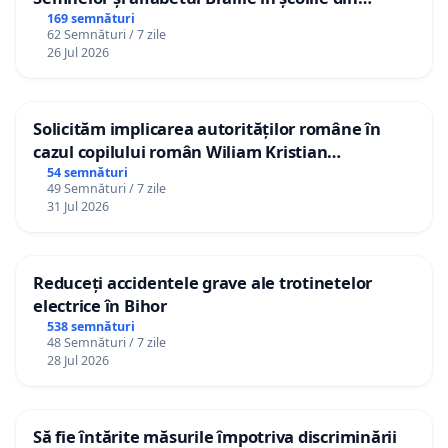
Republica Moldova!
169 semnături
62 Semnături / 7 zile
26 Jul 2026
Solicităm implicarea autorităților române în
cazul copilului român Wiliam Kristian
Gheorghe, aflat în plasament în Danemarca de
54 semnături
49 Semnături / 7 zile
12 ani
31 Jul 2026
Reduceți accidentele grave ale trotinetelor
electrice în Bihor
538 semnături
48 Semnături / 7 zile
28 Jul 2026
Să fie întărite măsurile împotriva discriminării