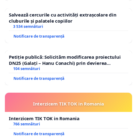
Salvează cercurile cu activități extrașcolare din
cluburile și palatele copiilor
3 534 semnături
Notificare de transparență
Petiție publică: Solicităm modificarea proiectului
DN25 (Galați – Hanu Conachi) prin devierea
traseului în afara localităților!
104 semnături
Notificare de transparență
Interzicem TIK TOK in Romania
Interzicem TIK TOK in Romania
766 semnături
Notificare de transparență