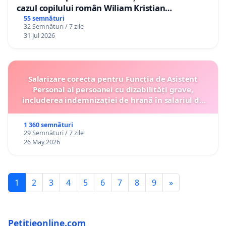
cazul copilului român Wiliam Kristian
Gheorghe, aflat în plasament în Danemarca de
55 semnături
32 Semnături / 7 zile
12 ani
31 Jul 2026
Salarizare corecta pentru Funcția de Asistent
Personal al persoanei cu dizabilități grave,
includerea indemnizației de hrană în salariul de
bază lunar și protejarea gradațiilor de vechime
1 360 semnături
29 Semnături / 7 zile
26 May 2026
1
2
3
4
5
6
7
8
9
»
Petitieonline.com