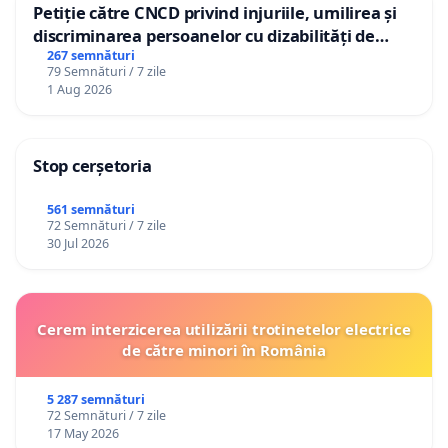
Petiție către CNCD privind injuriile, umilirea și
discriminarea persoanelor cu dizabilități de
către utilizatorul TikTok „Gorici”
267 semnături
79 Semnături / 7 zile
1 Aug 2026
Stop cerșetoria
561 semnături
72 Semnături / 7 zile
30 Jul 2026
Cerem interzicerea utilizării trotinetelor electrice
de către minori în România
5 287 semnături
72 Semnături / 7 zile
17 May 2026