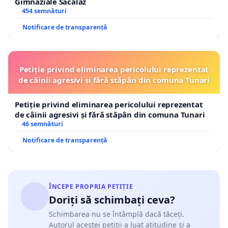
Gimnaziale Săcălaz
454 semnături
Notificare de transparență
Petiție privind eliminarea pericolului reprezentat
de câinii agresivi și fără stăpân din comuna Tunari
Petiție privind eliminarea pericolului reprezentat
de câinii agresivi și fără stăpân din comuna Tunari
46 semnături
Notificare de transparență
ÎNCEPE PROPRIA PETIȚIE
Doriți să schimbați ceva?
Schimbarea nu se întâmplă dacă tăceți.
Autorul acestei petiții a luat atitudine și a