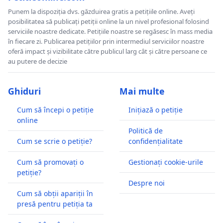
Punem la dispoziția dvs. găzduirea gratis a petițiile online. Aveți
posibilitatea să publicați petiții online la un nivel profesional folosind
serviciile noastre dedicate. Petițiile noastre se regăsesc în mass media
în fiecare zi. Publicarea petițiilor prin intermediul serviciilor noastre
oferă impact și vizibilitate către publicul larg cât și către persoane ce
au putere de decizie
Ghiduri
Mai multe
Cum să începi o petiție
Inițiază o petiție
online
Politică de
Cum se scrie o petiție?
confidențialitate
Cum să promovați o
Gestionați cookie-urile
petiție?
Despre noi
Cum să obții apariții în
presă pentru petiția ta