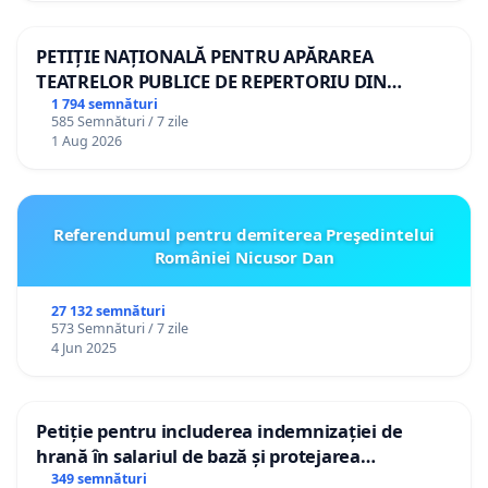
PETIȚIE NAȚIONALĂ PENTRU APĂRAREA
TEATRELOR PUBLICE DE REPERTORIU DIN
ROMÂNIA
1 794 semnături
585 Semnături / 7 zile
1 Aug 2026
Referendumul pentru demiterea Preşedintelui
României Nicusor Dan
27 132 semnături
573 Semnături / 7 zile
4 Jun 2025
Petiție pentru includerea indemnizației de
hrană în salariul de bază și protejarea
gradațiilor de vechime pentru asistenții
349 semnături