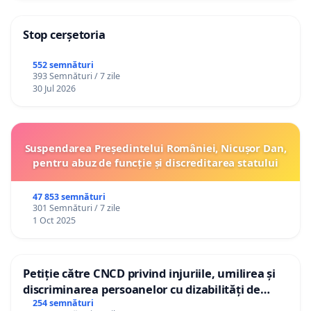
Stop cerșetoria
552 semnături
393 Semnături / 7 zile
30 Jul 2026
Suspendarea Președintelui României, Nicușor Dan,
pentru abuz de funcție și discreditarea statului
47 853 semnături
301 Semnături / 7 zile
1 Oct 2025
Petiție către CNCD privind injuriile, umilirea și
discriminarea persoanelor cu dizabilități de
către utilizatorul TikTok „Gorici”
254 semnături