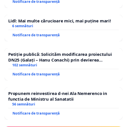
Notificare de transparență
Lidl: Mai multe cărucioare mici, mai puține mari!
6 semnături
Notificare de transparență
Petiție publică: Solicităm modificarea proiectului
DN25 (Galați – Hanu Conachi) prin devierea
traseului în afara localităților!
102 semnături
Notificare de transparență
Propunem reinvestirea d-nei Ala Nemerenco in
functia de Ministru al Sanatatii
56 semnături
Notificare de transparență