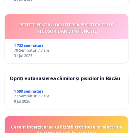
PETIȚIE PENTRU DEMITEREA PREȘEDINTELUI
NICUȘOR DAN DIN FUNCȚIE
1 732 semnături
78 Semnături / 7 zile
31 Jul 2025
Opriți eutanasierea câinilor și pisicilor în Bacău
1 599 semnături
72 Semnături / 7 zile
9 Jul 2026
Cerem interzicerea utilizării trotinetelor electrice
de către minori în România