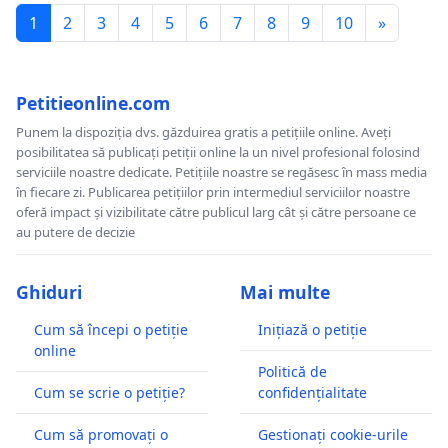
1
2
3
4
5
6
7
8
9
10
»
Petitieonline.com
Punem la dispoziția dvs. găzduirea gratis a petițiile online. Aveți
posibilitatea să publicați petiții online la un nivel profesional folosind
serviciile noastre dedicate. Petițiile noastre se regăsesc în mass media
în fiecare zi. Publicarea petițiilor prin intermediul serviciilor noastre
oferă impact și vizibilitate către publicul larg cât și către persoane ce
au putere de decizie
Ghiduri
Mai multe
Cum să începi o petiție
Inițiază o petiție
online
Politică de
Cum se scrie o petiție?
confidențialitate
Cum să promovați o
Gestionați cookie-urile