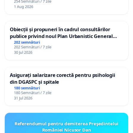
254 Semnături / 7 zile
1 Aug 2026
Obiecții și propuneri în cadrul consultărilor
publice privind noul Plan Urbanistic General
(PUG) Ialoveni
202 semnături
202 Semnături / 7 zile
30 Jul 2026
Asigurați salarizare corectă pentru psihologii
din DGASPC și spitale
180 semnături
180 Semnături / 7 zile
31 Jul 2026
Referendumul pentru demiterea Preşedintelui
României Nicusor Dan