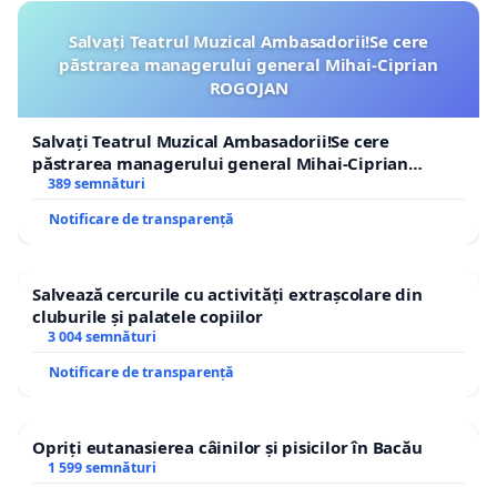
Salvați Teatrul Muzical Ambasadorii!Se cere
păstrarea managerului general Mihai-Ciprian
ROGOJAN
Salvați Teatrul Muzical Ambasadorii!Se cere
păstrarea managerului general Mihai-Ciprian
ROGOJAN
389 semnături
Notificare de transparență
Salvează cercurile cu activități extrașcolare din
cluburile și palatele copiilor
3 004 semnături
Notificare de transparență
Opriți eutanasierea câinilor și pisicilor în Bacău
1 599 semnături