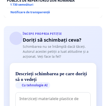
PUBLICE DE REPERTORIU DIN ROMÂNIA
1 730 semnături
Notificare de transparență
ÎNCEPE PROPRIA PETIȚIE
Doriți să schimbați ceva?
Schimbarea nu se întâmplă dacă tăceți.
Autorul acestei petiții a luat atitudine și a
acționat. Veți face la fel?
Descrieți schimbarea pe care doriți
să o vedeți
Cu tehnologie AI