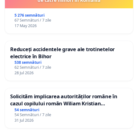
5 276 semnături
67 Semnături / 7 zile
17 May 2026
Reduceți accidentele grave ale trotinetelor
electrice în Bihor
538 semnături
62 Semnături / 7 zile
28 Jul 2026
Solicităm implicarea autorităților române în
cazul copilului român Wiliam Kristian
Gheorghe, aflat în plasament în Danemarca de
54 semnături
54 Semnături / 7 zile
12 ani
31 Jul 2026