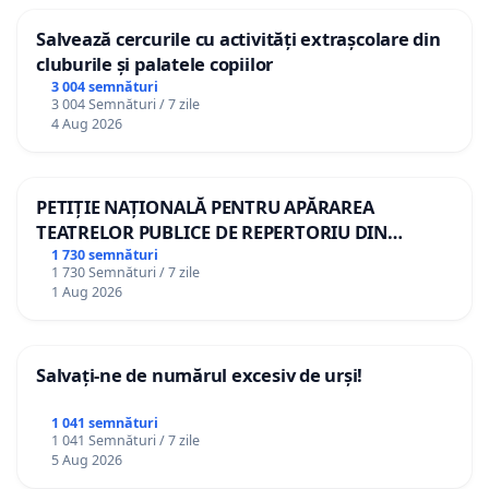
Salvează cercurile cu activități extrașcolare din
cluburile și palatele copiilor
3 004 semnături
3 004 Semnături / 7 zile
4 Aug 2026
PETIȚIE NAȚIONALĂ PENTRU APĂRAREA
TEATRELOR PUBLICE DE REPERTORIU DIN
ROMÂNIA
1 730 semnături
1 730 Semnături / 7 zile
1 Aug 2026
Salvați-ne de numărul excesiv de urși!
1 041 semnături
1 041 Semnături / 7 zile
5 Aug 2026