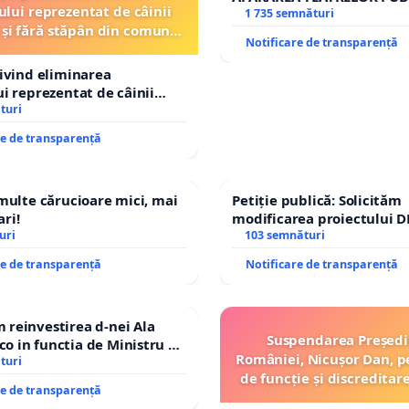
ului reprezentat de câinii
REPERTORIU DIN ROMÂNI
1 735 semnături
 și fără stăpân din comuna
Notificare de transparență
Tunari
rivind eliminarea
ui reprezentat de câinii
și fără stăpân din comuna
turi
re de transparență
 multe cărucioare mici, mai
Petiție publică: Solicităm
ri!
modificarea proiectului D
uri
– Hanu Conachi) prin devi
103 semnături
traseului în afara localităț
re de transparență
Notificare de transparență
reinvestirea d-nei Ala
Suspendarea Președi
 in functia de Ministru al
României, Nicușor Dan, p
turi
de funcție și discreditar
re de transparență