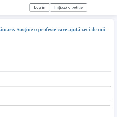
Log in
Inițiază o petiție
ătoare. Susține o profesie care ajută zeci de mii