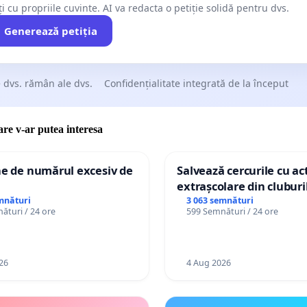
ți cu propriile cuvinte. AI va redacta o petiție solidă pentru dvs.
Generează petiția
 dvs. rămân ale dvs.
Confidențialitate integrată de la început
care v-ar putea interesa
ne de numărul excesiv de
Salvează cercurile cu act
extrașcolare din cluburil
palatele copiilor
mnături
3 063 semnături
ături / 24 ore
599 Semnături / 24 ore
26
4 Aug 2026