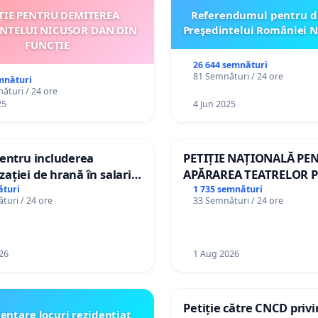
ȚIE PENTRU DEMITEREA
Referendumul pentru d
INTELUI NICUȘOR DAN DIN
Preşedintelui României N
FUNCȚIE
26 644 semnături
81 Semnături / 24 ore
mnături
ături / 24 ore
25
4 Jun 2025
pentru includerea
PETIȚIE NAȚIONALĂ PE
ației de hrană în salariul
APĂRAREA TEATRELOR P
și protejarea gradațiilor
DE REPERTORIU DIN R
ături
1 735 semnături
turi / 24 ore
33 Semnături / 24 ore
me pentru asistenții
i
26
1 Aug 2026
Petiție către CNCD priv
entare locuri rezidențiat