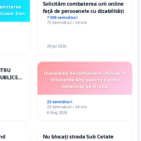
Solicităm combaterea urii online
emiterea
față de persoanele cu dizabilități
icusor Dan
7 598 semnături
75 Semnături / 24 ore
29 Jul 2026
NTRU
Instalarea de containere închise în
UBLICE
Villaverde Alto pentru a evita
OMÂNIA
deșeurile pe stradă
23 semnături
23 Semnături / 24 ore
6 Aug 2026
ind
Nu blocați strada Sub Cetate