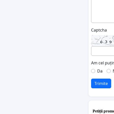
Captcha
Am cel puțin
Da
Trimite
Petiții promo