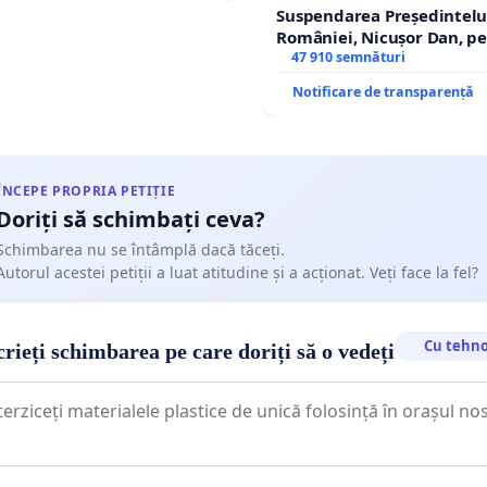
Suspendarea Președintelu
României, Nicușor Dan, p
de funcție și discreditarea
47 910 semnături
Notificare de transparență
ÎNCEPE PROPRIA PETIȚIE
Doriți să schimbați ceva?
Schimbarea nu se întâmplă dacă tăceți.
Autorul acestei petiții a luat atitudine și a acționat. Veți face la fel?
Cu tehno
rieți schimbarea pe care doriți să o vedeți