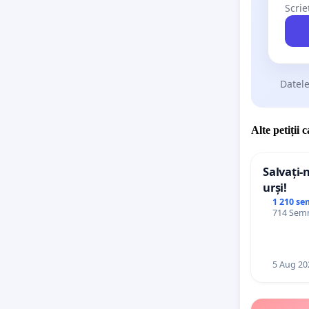
Scrie
Datele
Alte petiții 
Salvați-
urși!
1 210 se
714 Semn
5 Aug 20