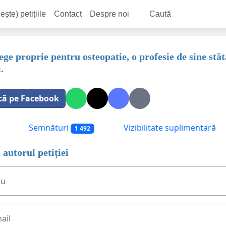
ește) petițiile
Contact
Despre noi
Caută
ge proprie pentru osteopatie, o profesie de sine stăt
.
că pe Facebook
Semnături
Vizibilitate suplimentară
1 492
 autorul petiției
ău
ail