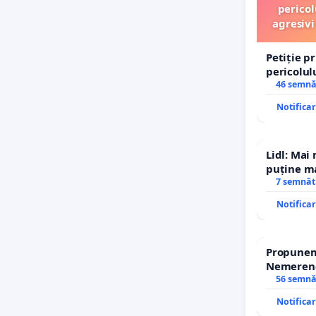
pericol
agresivi
Petiție p
pericolul
agresivi 
46 semnă
Tunari
Notifica
Lidl: Mai
puține ma
7 semnăt
Notifica
Propunem 
Nemerenco
Sanatatii
56 semnă
Notifica