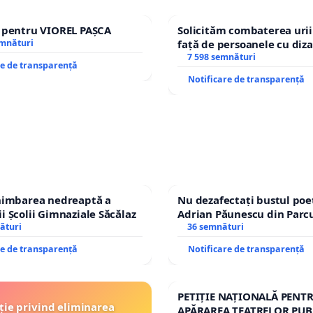
e pentru VIOREL PAȘCA
Solicităm combaterea urii
emnături
față de persoanele cu diza
7 598 semnături
re de transparență
Notificare de transparență
chimbarea nedreaptă a
Nu dezafectați bustul poe
i Școlii Gimnaziale Săcălaz
Adrian Păunescu din Parc
ături
Icoanei! Stop cenzurii cult
36 semnături
re de transparență
Notificare de transparență
PETIȚIE NAȚIONALĂ PENT
ție privind eliminarea
APĂRAREA TEATRELOR PUB