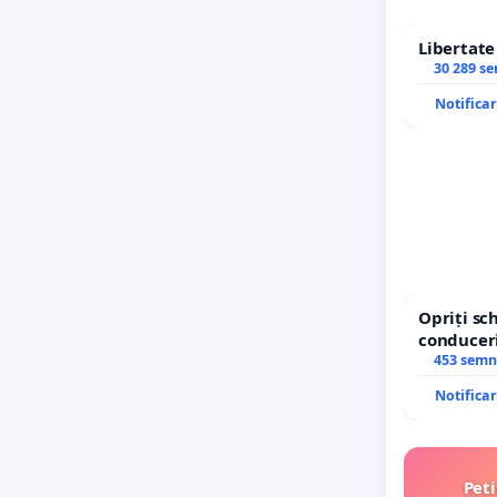
Libertat
30 289 s
Notifica
Opriți s
conduceri
453 semn
Notifica
Peti