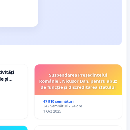
ivități
Suspendarea Președintelui
e și
României, Nicușor Dan, pentru abuz
de funcție și discreditarea statului
47 910 semnături
342 Semnături / 24 ore
1 Oct 2025