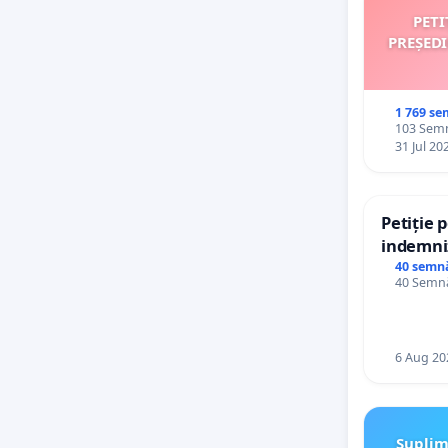
PETI
PREȘED
1 769 se
103 Semn
31 Jul 20
Petiție 
indemniz
de bază 
40 semn
40 Semnă
de vechi
personal
6 Aug 20
Suplim