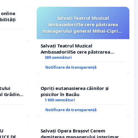
 online
Salvați Teatrul Muzical
bilități
Ambasadorii!Se cere păstrarea
managerului general Mihai-Ciprian
ROGOJAN
Salvați Teatrul Muzical
Ambasadorii!Se cere păstrarea
managerului general Mihai-Ciprian
389 semnături
ROGOJAN
Notificare de transparență
tului
Opriți eutanasierea câinilor și
ul Grădina
pisicilor în Bacău
urale!
1 600 semnături
Notificare de transparență
RU
Salvați Opera Brașov! Cerem
LICE DE
demiterea managerului interimar,