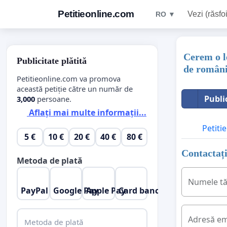
Petitieonline.com
Vezi (răsfoi
RO ▼
Cerem o le
Publicitate plătită
de români
Petitieonline.com va promova
această petiție către un număr de
Publi
3,000
persoane.
Aflați mai multe informații...
Petitie
5 €
10 €
20 €
40 €
80 €
Contactați
Metoda de plată
Numele t
PayPal
Google Pay
Apple Pay
Card bancar
Adresă em
Metoda de plată