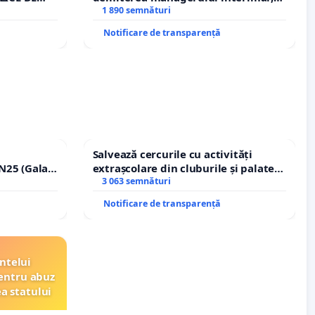
A
Petrean Lucian-Marius!
1 890 semnături
Notificare de transparență
Salvează cercurile cu activități
N25 (Galați
extrașcolare din cluburile și palatele
erea
copiilor
3 063 semnături
ilor!
Notificare de transparență
ntelui
entru abuz
ea statului