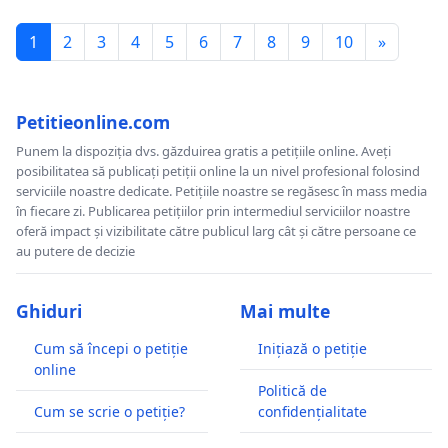
1
2
3
4
5
6
7
8
9
10
»
Petitieonline.com
Punem la dispoziția dvs. găzduirea gratis a petițiile online. Aveți
posibilitatea să publicați petiții online la un nivel profesional folosind
serviciile noastre dedicate. Petițiile noastre se regăsesc în mass media
în fiecare zi. Publicarea petițiilor prin intermediul serviciilor noastre
oferă impact și vizibilitate către publicul larg cât și către persoane ce
au putere de decizie
Ghiduri
Mai multe
Cum să începi o petiție
Inițiază o petiție
online
Politică de
Cum se scrie o petiție?
confidențialitate