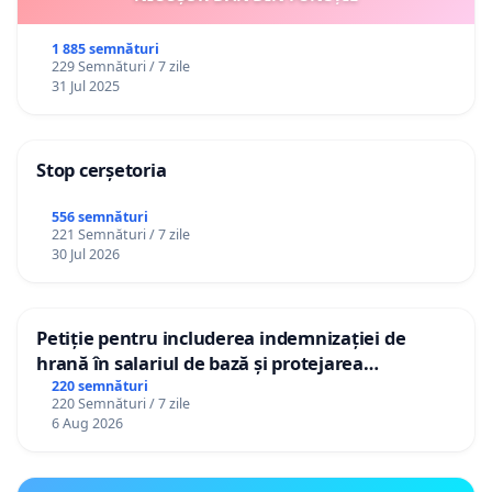
1 885 semnături
229 Semnături / 7 zile
31 Jul 2025
Stop cerșetoria
556 semnături
221 Semnături / 7 zile
30 Jul 2026
Petiție pentru includerea indemnizației de
hrană în salariul de bază și protejarea
gradațiilor de vechime pentru asistenții
220 semnături
220 Semnături / 7 zile
personali
6 Aug 2026