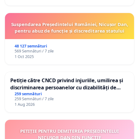
Suspendarea Președintelui României, Nicușor Dan,
pentru abuz de funcție și discreditarea statului
48 127 semnături
569 Semnături / 7 zile
1 Oct 2025
Petiție către CNCD privind injuriile, umilirea și
discriminarea persoanelor cu dizabilități de
către utilizatorul TikTok „Gorici”
259 semnături
259 Semnături / 7 zile
1 Aug 2026
PETIȚIE PENTRU DEMITEREA PREȘEDINTELUI
NICUȘOR DAN DIN FUNCȚIE