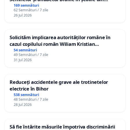
Republica Moldova!
169 semnături
62 Semnături / 7 zile
26 Jul 2026
Solicităm implicarea autorităților române în
cazul copilului român Wiliam Kristian
Gheorghe, aflat în plasament în Danemarca de
54 semnături
49 Semnături / 7 zile
12 ani
31 Jul 2026
Reduceți accidentele grave ale trotinetelor
electrice în Bihor
538 semnături
48 Semnături / 7 zile
28 Jul 2026
Să fie întărite măsurile împotriva discriminării