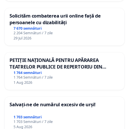
Solicităm combaterea urii online față de
persoanele cu dizabilități
7 670 semnături
2 204 Semnături / 7 zile
29 Jul 2026
PETIȚIE NAȚIONALĂ PENTRU APĂRAREA
TEATRELOR PUBLICE DE REPERTORIU DIN
ROMÂNIA
1 764 semnături
1 764 Semnături / 7 zile
1 Aug 2026
Salvați-ne de numărul excesiv de urși!
1 703 semnături
1 703 Semnături / 7 zile
5 Aug 2026