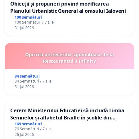
Obiecții și propuneri privind modificarea
Planului Urbanistic General al orașului Ialoveni
100 semnături
100 Semnături / 7 zile
31 Jul 2026
Oprirea petrecerilor zgomotoase de la
Restaurantul 8 Infinity
84 semnături
84 Semnături / 7 zile
31 Jul 2026
Cerem Ministerului Educației să includă Limba
Semnelor și alfabetul Braille în școlile din
Republica Moldova!
169 semnături
76 Semnături / 7 zile
26 Jul 2026