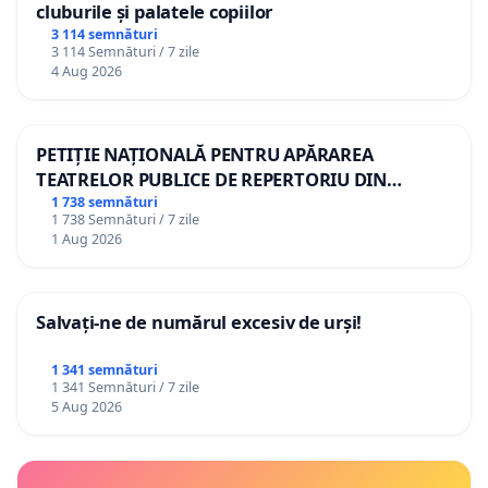
cluburile și palatele copiilor
3 114 semnături
3 114 Semnături / 7 zile
4 Aug 2026
PETIȚIE NAȚIONALĂ PENTRU APĂRAREA
TEATRELOR PUBLICE DE REPERTORIU DIN
ROMÂNIA
1 738 semnături
1 738 Semnături / 7 zile
1 Aug 2026
Salvați-ne de numărul excesiv de urși!
1 341 semnături
1 341 Semnături / 7 zile
5 Aug 2026