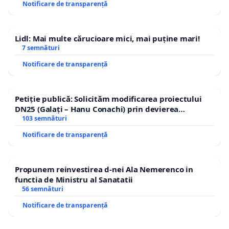
Notificare de transparență
Lidl: Mai multe cărucioare mici, mai puține mari!
7 semnături
Notificare de transparență
Petiție publică: Solicităm modificarea proiectului
DN25 (Galați – Hanu Conachi) prin devierea
traseului în afara localităților!
103 semnături
Notificare de transparență
Propunem reinvestirea d-nei Ala Nemerenco in
functia de Ministru al Sanatatii
56 semnături
Notificare de transparență