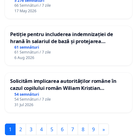
5 276 semnături
66 Semnături / 7 zile
17 May 2026
Petiție pentru includerea indemnizației de
hrană în salariul de bază și protejarea
gradațiilor de vechime pentru asistenții
61 semnături
61 Semnături / 7 zile
personali
6 Aug 2026
Solicităm implicarea autorităților române în
cazul copilului român Wiliam Kristian
Gheorghe, aflat în plasament în Danemarca de
54 semnături
54 Semnături / 7 zile
12 ani
31 Jul 2026
1
2
3
4
5
6
7
8
9
»