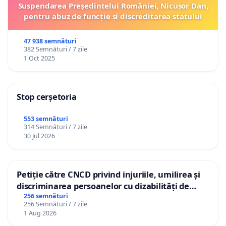
Suspendarea Președintelui României, Nicușor Dan,
pentru abuz de funcție și discreditarea statului
47 938 semnături
382 Semnături / 7 zile
1 Oct 2025
Stop cerșetoria
553 semnături
314 Semnături / 7 zile
30 Jul 2026
Petiție către CNCD privind injuriile, umilirea și
discriminarea persoanelor cu dizabilități de
către utilizatorul TikTok „Gorici”
256 semnături
256 Semnături / 7 zile
1 Aug 2026