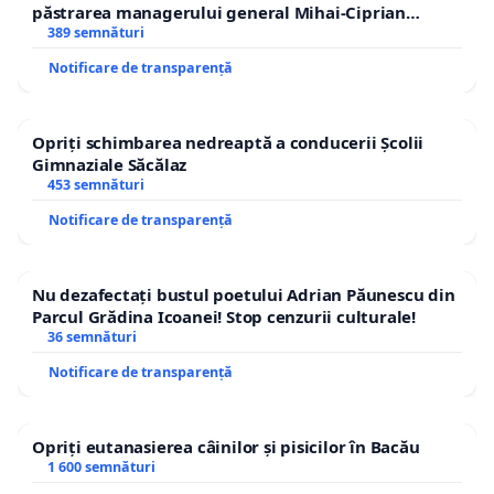
păstrarea managerului general Mihai-Ciprian
ROGOJAN
389 semnături
Notificare de transparență
Opriți schimbarea nedreaptă a conducerii Școlii
Gimnaziale Săcălaz
453 semnături
Notificare de transparență
Nu dezafectați bustul poetului Adrian Păunescu din
Parcul Grădina Icoanei! Stop cenzurii culturale!
36 semnături
Notificare de transparență
Opriți eutanasierea câinilor și pisicilor în Bacău
1 600 semnături