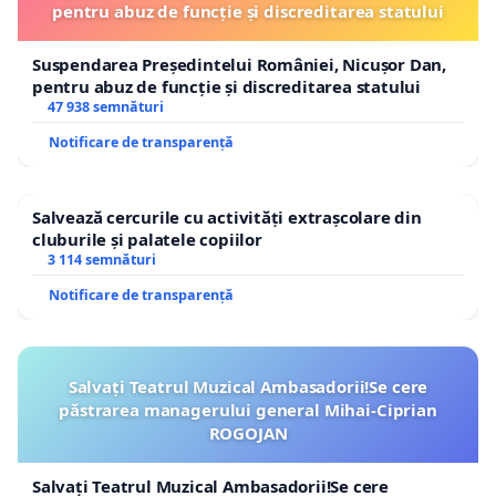
pentru abuz de funcție și discreditarea statului
Suspendarea Președintelui României, Nicușor Dan,
pentru abuz de funcție și discreditarea statului
47 938 semnături
Notificare de transparență
Salvează cercurile cu activități extrașcolare din
cluburile și palatele copiilor
3 114 semnături
Notificare de transparență
Salvați Teatrul Muzical Ambasadorii!Se cere
păstrarea managerului general Mihai-Ciprian
ROGOJAN
Salvați Teatrul Muzical Ambasadorii!Se cere