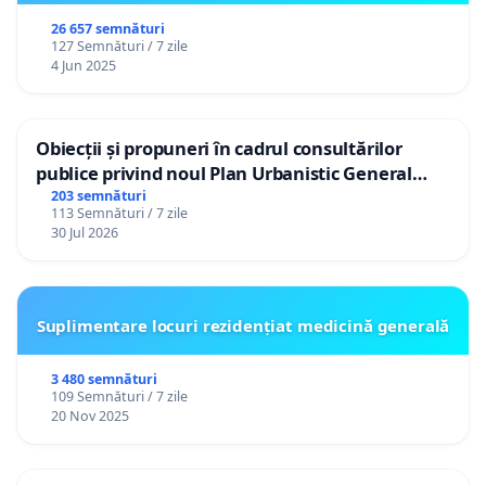
26 657 semnături
127 Semnături / 7 zile
4 Jun 2025
Obiecții și propuneri în cadrul consultărilor
publice privind noul Plan Urbanistic General
(PUG) Ialoveni
203 semnături
113 Semnături / 7 zile
30 Jul 2026
Suplimentare locuri rezidențiat medicină generală
3 480 semnături
109 Semnături / 7 zile
20 Nov 2025