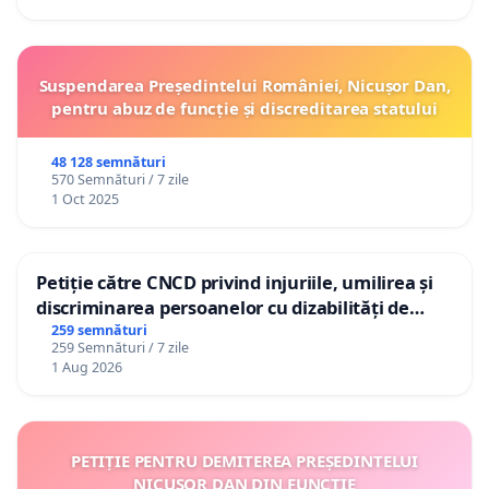
Suspendarea Președintelui României, Nicușor Dan,
pentru abuz de funcție și discreditarea statului
48 128 semnături
570 Semnături / 7 zile
1 Oct 2025
Petiție către CNCD privind injuriile, umilirea și
discriminarea persoanelor cu dizabilități de
către utilizatorul TikTok „Gorici”
259 semnături
259 Semnături / 7 zile
1 Aug 2026
PETIȚIE PENTRU DEMITEREA PREȘEDINTELUI
NICUȘOR DAN DIN FUNCȚIE