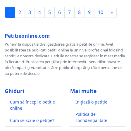
1
2
3
4
5
6
7
8
9
10
»
Petitieonline.com
Punem la dispoziția dvs. găzduirea gratis a petițiile online. Aveți
posibilitatea să publicați petiții online la un nivel profesional folosind
serviciile noastre dedicate. Petițiile noastre se regăsesc în mass media
în fiecare zi. Publicarea petițiilor prin intermediul serviciilor noastre
oferă impact și vizibilitate către publicul larg cât și către persoane ce
au putere de decizie
Ghiduri
Mai multe
Cum să începi o petiție
Inițiază o petiție
online
Politică de
Cum se scrie o petiție?
confidențialitate