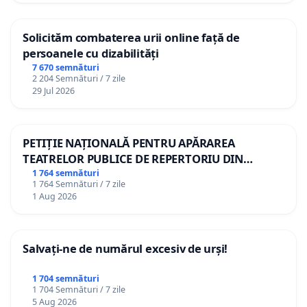
Solicităm combaterea urii online față de
persoanele cu dizabilități
7 670 semnături
2 204 Semnături / 7 zile
29 Jul 2026
PETIȚIE NAȚIONALĂ PENTRU APĂRAREA
TEATRELOR PUBLICE DE REPERTORIU DIN
ROMÂNIA
1 764 semnături
1 764 Semnături / 7 zile
1 Aug 2026
Salvați-ne de numărul excesiv de urși!
1 704 semnături
1 704 Semnături / 7 zile
5 Aug 2026