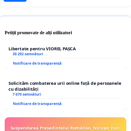
Petiții promovate de alți utilizatori
Libertate pentru VIOREL PAȘCA
30 292 semnături
Notificare de transparență
Solicităm combaterea urii online față de persoanele
cu dizabilități
7 670 semnături
Notificare de transparență
Suspendarea Președintelui României, Nicușor Dan,