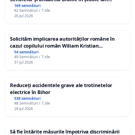
Republica Moldova!
169 semnături
62 Semnături / 7 zile
26 Jul 2026
Solicităm implicarea autorităților române în
cazul copilului român Wiliam Kristian
Gheorghe, aflat în plasament în Danemarca de
54 semnături
49 Semnături / 7 zile
12 ani
31 Jul 2026
Reduceți accidentele grave ale trotinetelor
electrice în Bihor
538 semnături
48 Semnături / 7 zile
28 Jul 2026
Să fie întărite măsurile împotriva discriminării