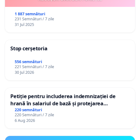
1 887 semnături
231 Semnături / 7 zile
31 Jul 2025
Stop cerșetoria
556 semnături
221 Semnături / 7 zile
30 Jul 2026
Petiție pentru includerea indemnizației de
hrană în salariul de bază și protejarea
gradațiilor de vechime pentru asistenții
220 semnături
220 Semnături / 7 zile
personali
6 Aug 2026