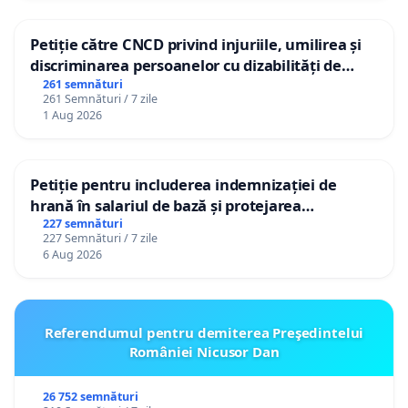
Petiție către CNCD privind injuriile, umilirea și
discriminarea persoanelor cu dizabilități de
către utilizatorul TikTok „Gorici”
261 semnături
261 Semnături / 7 zile
1 Aug 2026
Petiție pentru includerea indemnizației de
hrană în salariul de bază și protejarea
gradațiilor de vechime pentru asistenții
227 semnături
227 Semnături / 7 zile
personali
6 Aug 2026
Referendumul pentru demiterea Preşedintelui
României Nicusor Dan
26 752 semnături