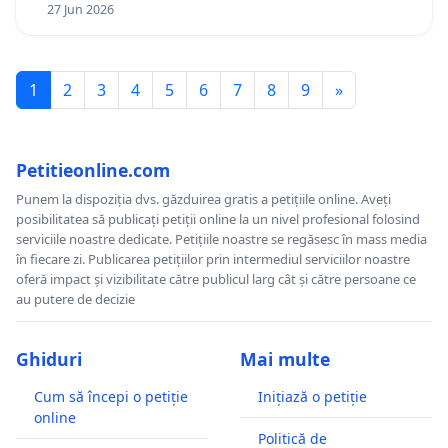
27 Jun 2026
1
2
3
4
5
6
7
8
9
»
Petitieonline.com
Punem la dispoziția dvs. găzduirea gratis a petițiile online. Aveți
posibilitatea să publicați petiții online la un nivel profesional folosind
serviciile noastre dedicate. Petițiile noastre se regăsesc în mass media
în fiecare zi. Publicarea petițiilor prin intermediul serviciilor noastre
oferă impact și vizibilitate către publicul larg cât și către persoane ce
au putere de decizie
Ghiduri
Mai multe
Cum să începi o petiție
Inițiază o petiție
online
Politică de