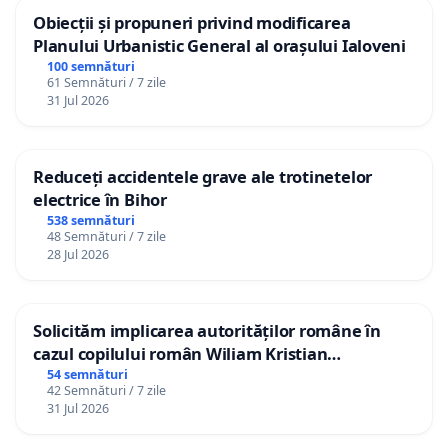
Obiecții și propuneri privind modificarea
Planului Urbanistic General al orașului Ialoveni
100 semnături
61 Semnături / 7 zile
31 Jul 2026
Reduceți accidentele grave ale trotinetelor
electrice în Bihor
538 semnături
48 Semnături / 7 zile
28 Jul 2026
Solicităm implicarea autorităților române în
cazul copilului român Wiliam Kristian
Gheorghe, aflat în plasament în Danemarca de
54 semnături
42 Semnături / 7 zile
12 ani
31 Jul 2026