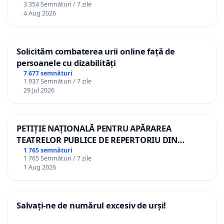
3 354 Semnături / 7 zile
4 Aug 2026
Solicităm combaterea urii online față de
persoanele cu dizabilități
7 677 semnături
1 937 Semnături / 7 zile
29 Jul 2026
PETIȚIE NAȚIONALĂ PENTRU APĂRAREA
TEATRELOR PUBLICE DE REPERTORIU DIN
ROMÂNIA
1 765 semnături
1 765 Semnături / 7 zile
1 Aug 2026
Salvați-ne de numărul excesiv de urși!