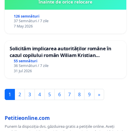
înainte de orice relocare
126 semnături
37 Semnături / 7 zile
7 May 2026
Solicităm implicarea autorităților române în
cazul copilului român Wiliam Kristian
Gheorghe, aflat în plasament în Danemarca de
55 semnături
36 Semnături / 7 zile
12 ani
31 Jul 2026
1
2
3
4
5
6
7
8
9
»
Petitieonline.com
Punem la dispoziția dvs. găzduirea gratis a petițiile online. Aveți