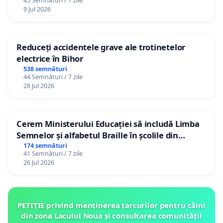
45 Semnături / 7 zile
9 Jul 2026
Reduceți accidentele grave ale trotinetelor
electrice în Bihor
538 semnături
44 Semnături / 7 zile
28 Jul 2026
Cerem Ministerului Educației să includă Limba
Semnelor și alfabetul Braille în școlile din
Republica Moldova!
174 semnături
41 Semnături / 7 zile
26 Jul 2026
PETIȚIE privind menținerea țarcurilor pentru câini
din zona Lacului Noua și consultarea comunității