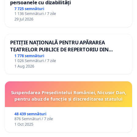
persoanele cu dizabilități
7 725 semnături
1 136 Semnături / 7 zile
29 Jul 2026
PETIȚIE NAȚIONALĂ PENTRU APĂRAREA
TEATRELOR PUBLICE DE REPERTORIU DIN
ROMÂNIA
1 778 semnături
1 026 Semnături / 7 zile
1 Aug 2026
Suspendarea Președintelui României, Nicușor Dan,
pentru abuz de funcție și discreditarea statului
48 439 semnături
876 Semnături / 7 zile
1 Oct 2025