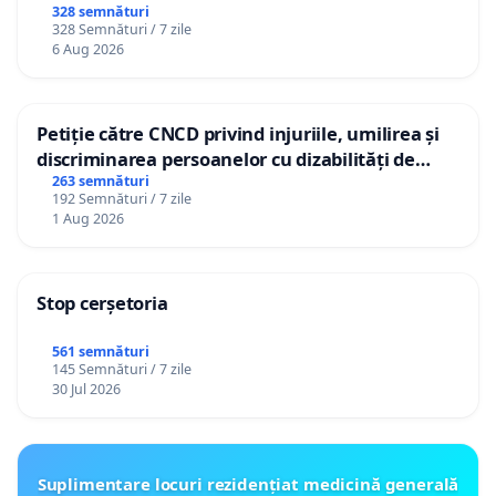
gradațiilor de vechime pentru asistenții
328 semnături
328 Semnături / 7 zile
personali
6 Aug 2026
Petiție către CNCD privind injuriile, umilirea și
discriminarea persoanelor cu dizabilități de
către utilizatorul TikTok „Gorici”
263 semnături
192 Semnături / 7 zile
1 Aug 2026
Stop cerșetoria
561 semnături
145 Semnături / 7 zile
30 Jul 2026
Suplimentare locuri rezidențiat medicină generală