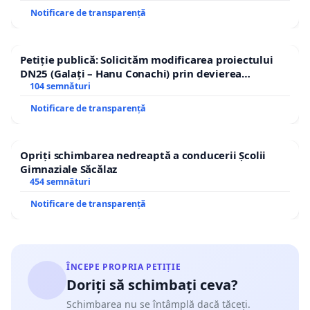
Notificare de transparență
Petiție publică: Solicităm modificarea proiectului
DN25 (Galați – Hanu Conachi) prin devierea
traseului în afara localităților!
104 semnături
Notificare de transparență
Opriți schimbarea nedreaptă a conducerii Școlii
Gimnaziale Săcălaz
454 semnături
Notificare de transparență
ÎNCEPE PROPRIA PETIȚIE
Doriți să schimbați ceva?
Schimbarea nu se întâmplă dacă tăceți.