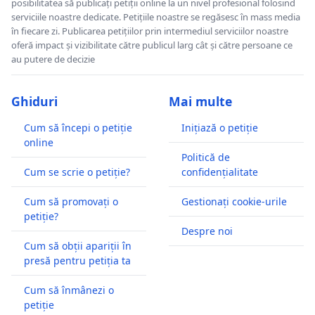
posibilitatea să publicați petiții online la un nivel profesional folosind
serviciile noastre dedicate. Petițiile noastre se regăsesc în mass media
în fiecare zi. Publicarea petițiilor prin intermediul serviciilor noastre
oferă impact și vizibilitate către publicul larg cât și către persoane ce
au putere de decizie
Ghiduri
Mai multe
Cum să începi o petiție
Inițiază o petiție
online
Politică de
Cum se scrie o petiție?
confidențialitate
Cum să promovați o
Gestionați cookie-urile
petiție?
Despre noi
Cum să obții apariții în
presă pentru petiția ta
Cum să înmânezi o
petiție