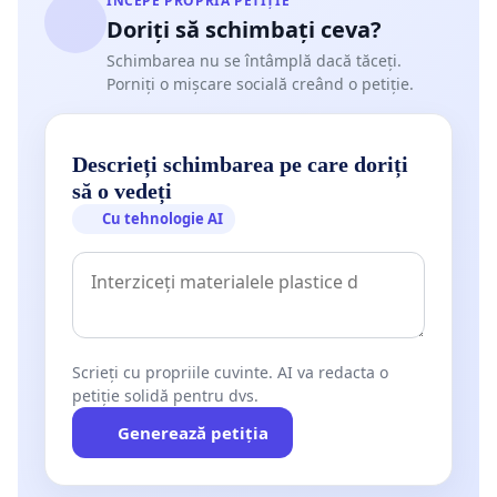
ÎNCEPE PROPRIA PETIȚIE
Doriți să schimbați ceva?
Schimbarea nu se întâmplă dacă tăceți.
Porniți o mișcare socială creând o petiție.
Descrieți schimbarea pe care doriți
să o vedeți
Cu tehnologie AI
Scrieți cu propriile cuvinte. AI va redacta o
petiție solidă pentru dvs.
Generează petiția