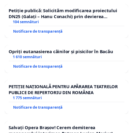
Petiție publică: Solicităm modificarea proiectului
DN25 (Galați – Hanu Conachi) prin devierea
traseului în afara localităților!
104 semnături
Notificare de transparență
Opriți eutanasierea câinilor și pisicilor în Bacău
1 610 semnături
Notificare de transparență
PETIȚIE NAȚIONALĂ PENTRU APĂRAREA TEATRELOR
PUBLICE DE REPERTORIU DIN ROMÂNIA
1 775 semnături
Notificare de transparență
Salvați Opera Brașov! Cerem demiterea