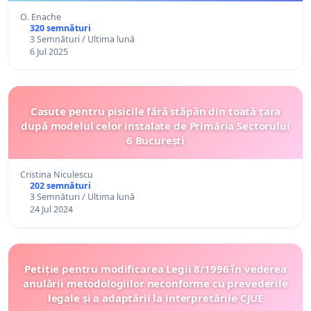
O. Enache
320 semnături
3 Semnături / Ultima lună
6 Jul 2025
Casute pentru pisicile fără stăpân din toată țara
după modelul celor instalate de Primăria Sectorului
6 București
Cristina Niculescu
202 semnături
3 Semnături / Ultima lună
24 Jul 2024
Petiție pentru modificarea Legii 8/1996 în vederea
anulării metodologiilor neconforme cu prevederile
legale și a adaptării la interpretările CJUE