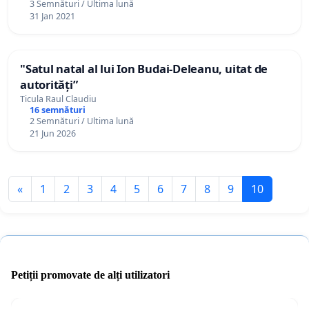
3 Semnături / Ultima lună
31 Jan 2021
"Satul natal al lui Ion Budai-Deleanu, uitat de
autorități”
Ticula Raul Claudiu
16 semnături
2 Semnături / Ultima lună
21 Jun 2026
«
1
2
3
4
5
6
7
8
9
10
Petiții promovate de alți utilizatori