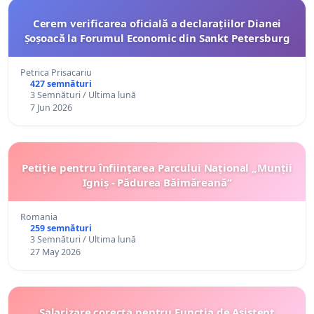
Cerem verificarea oficială a declarațiilor Dianei
Șoșoacă la Forumul Economic din Sankt Petersburg
Petrica Prisacariu
427 semnături
3 Semnături / Ultima lună
7 Jun 2026
Petiție pentru înființarea Parcului Național „Munții
Igniș - Pădurea Băimăreană”
Romania
259 semnături
3 Semnături / Ultima lună
27 May 2026
Salarizare corecta pentru Funcția de Asistent