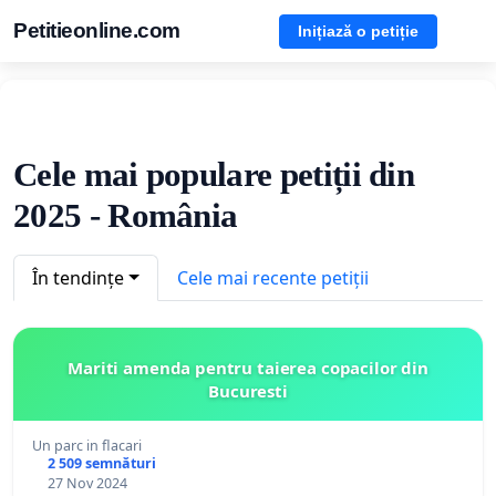
Petitieonline.com
Inițiază o petiție
Cele mai populare petiții din
2025 - România
În tendințe
Cele mai recente petiții
Mariti amenda pentru taierea copacilor din
Bucuresti
Un parc in flacari
2 509 semnături
27 Nov 2024