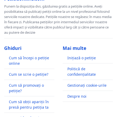
Punem la dispoziția dvs. găzduirea gratis a petițiile online. Aveți
posibilitatea să publicați petiții online la un nivel profesional folosind
serviciile noastre dedicate. Petițiile noastre se regăsesc în mass media
în fiecare zi. Publicarea petițiilor prin intermediul serviciilor noastre
oferă impact și vizibilitate către publicul larg cât și către persoane ce
au putere de decizie
Ghiduri
Mai multe
Cum să începi o petiție
Inițiază o petiție
online
Politică de
Cum se scrie o petiție?
confidențialitate
Cum să promovați o
Gestionați cookie-urile
petiție?
Despre noi
Cum să obții apariții în
presă pentru petiția ta