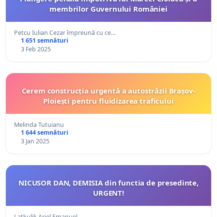
membrilor Guvernului României
Petcu Iulian Cezar împreună cu ce…
1 651 semnături
3 Feb 2025
Cerem construcția urgentă a autostrăzii Brașov-
Ploiești pentru fluidizarea traficului
Melinda Tutuianu
1 644 semnături
3 Jan 2025
NICUSOR DAN, DEMISIA din functia de presedinte,
URGENT!
Latkulik Ariel Emanuel