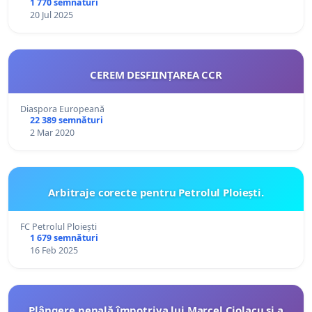
1 770 semnături
20 Jul 2025
CEREM DESFIINȚAREA CCR
Diaspora Europeană
22 389 semnături
2 Mar 2020
Arbitraje corecte pentru Petrolul Ploiești.
FC Petrolul Ploiești
1 679 semnături
16 Feb 2025
Plângere penală împotriva lui Marcel Ciolacu și a