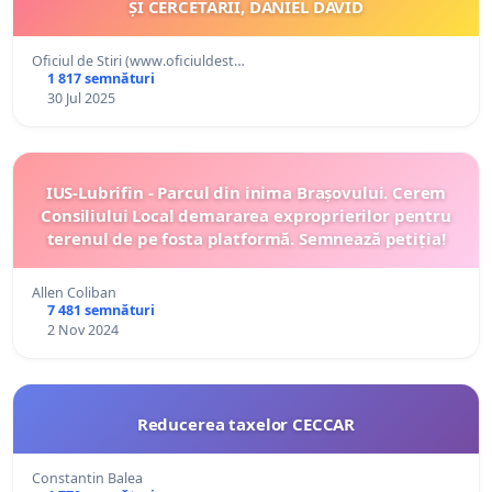
ȘI CERCETĂRII, DANIEL DAVID
Oficiul de Stiri (www.oficiuldest…
1 817 semnături
30 Jul 2025
IUS-Lubrifin - Parcul din inima Brașovului. Cerem
Consiliului Local demararea exproprierilor pentru
terenul de pe fosta platformă. Semnează petiția!
Allen Coliban
7 481 semnături
2 Nov 2024
Reducerea taxelor CECCAR
Constantin Balea