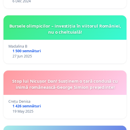
6 Dec 2024
Bursele olimpicilor – investiția în viitorul României,
nu o cheltuială!
Madalina B
1 500 semnături
27 Jun 2025
Stop lui Nicușor Dan! Susținem o țară condusă cu
inimă românească-George Simion președinte!
Crețu Denisa
1 426 semnături
19 May 2025