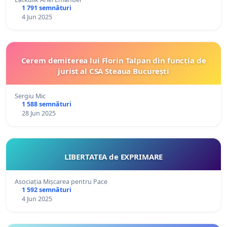
1 791 semnături
4 Jun 2025
Cerem demiterea lui Florin Talpan din funcția de
jurist al CSA Steaua București
Sergiu Mic
1 588 semnături
28 Jun 2025
LIBERTATEA de EXPRIMARE
Asociația Mișcarea pentru Pace
1 592 semnături
4 Jun 2025