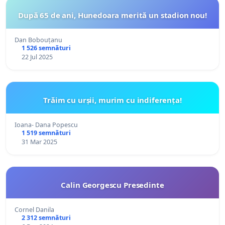
După 65 de ani, Hunedoara merită un stadion nou!
Dan Bobouțanu
1 526 semnături
22 Jul 2025
Trăim cu urșii, murim cu indiferența!
Ioana- Dana Popescu
1 519 semnături
31 Mar 2025
Calin Georgescu Presedinte
Cornel Danila
2 312 semnături