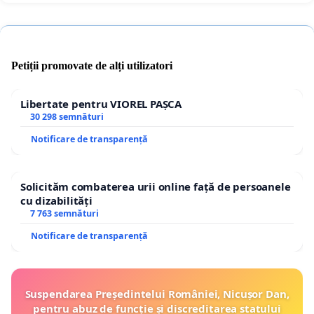
Petiții promovate de alți utilizatori
Libertate pentru VIOREL PAȘCA
30 298 semnături
Notificare de transparență
Solicităm combaterea urii online față de persoanele
cu dizabilități
7 763 semnături
Notificare de transparență
Suspendarea Președintelui României, Nicușor Dan,
pentru abuz de funcție și discreditarea statului