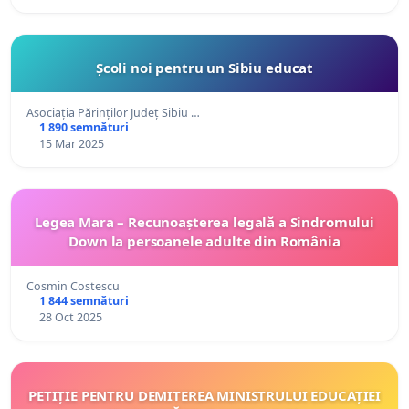
Școli noi pentru un Sibiu educat
Asociația Părinților Județ Sibiu …
1 890 semnături
15 Mar 2025
Legea Mara – Recunoașterea legală a Sindromului
Down la persoanele adulte din România
Cosmin Costescu
1 844 semnături
28 Oct 2025
PETIȚIE PENTRU DEMITEREA MINISTRULUI EDUCAȚIEI