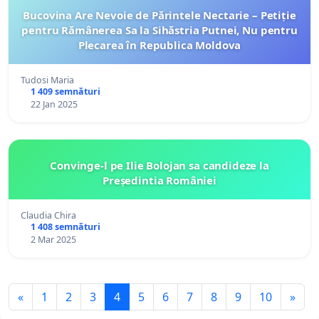
Bucovina Are Nevoie de Părintele Nectarie – Petiție
pentru Rămânerea Sa la Sihăstria Putnei, Nu pentru
Plecarea în Republica Moldova
Tudosi Maria
1 409 semnături
22 Jan 2025
Convinge-l pe Ilie Bolojan sa candideze la
Președintia României
Claudia Chira
1 408 semnături
2 Mar 2025
«
1
2
3
4
5
6
7
8
9
10
»