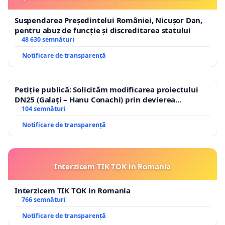
Suspendarea Președintelui României, Nicușor Dan,
pentru abuz de funcție și discreditarea statului
48 630 semnături
Notificare de transparență
Petiție publică: Solicităm modificarea proiectului
DN25 (Galați – Hanu Conachi) prin devierea
traseului în afara localităților!
104 semnături
Notificare de transparență
Interzicem TIK TOK in Romania
Interzicem TIK TOK in Romania
766 semnături
Notificare de transparență