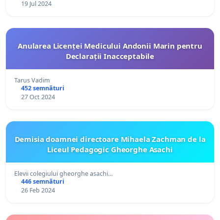
19 Jul 2024
Anularea Licenței Medicului Andonii Marin pentru
Declarații Inacceptabile
Tarus Vadim
452 semnături
27 Oct 2024
Demisia doamnei directoare Mihaela Zachman de la
Liceul Pedagogic Gheorghe Asachi
Elevii colegiului gheorghe asachi…
446 semnături
26 Feb 2024