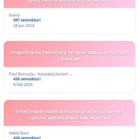
Ioana
987 semnături
28 Jun 2024
Simplificarea Decontarii Terapiei ABA pentru Copiii
cu Autism
Paul Boncutiu - Asociația Autism …
436 semnături
9 Feb 2024
Vrem înapoi toate sensurile giratorii și oprirea
tuturor semafoarelor nou montate
Adela Bara
436 semnături