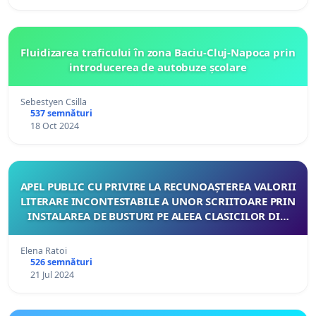
Fluidizarea traficului în zona Baciu-Cluj-Napoca prin
introducerea de autobuze școlare
Sebestyen Csilla
537 semnături
18 Oct 2024
APEL PUBLIC CU PRIVIRE LA RECUNOAȘTEREA VALORII
LITERARE INCONTESTABILE A UNOR SCRIITOARE PRIN
INSTALAREA DE BUSTURI PE ALEEA CLASICILOR DIN
MUNICIPIUL CHIȘINĂU
Elena Ratoi
526 semnături
21 Jul 2024