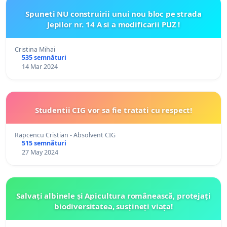
Spuneti NU construirii unui nou bloc pe strada
Jepilor nr. 14 A si a modificarii PUZ !
Cristina Mihai
535 semnături
14 Mar 2024
Studentii CIG vor sa fie tratati cu respect!
Rapcencu Cristian - Absolvent CIG
515 semnături
27 May 2024
Salvați albinele și Apicultura românească, protejați
biodiversitatea, susțineți viața!