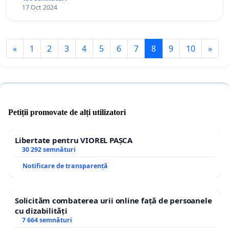
17 Oct 2024
«
1
2
3
4
5
6
7
8
9
10
»
Petiții promovate de alți utilizatori
Libertate pentru VIOREL PAȘCA
30 292 semnături
Notificare de transparență
Solicităm combaterea urii online față de persoanele
cu dizabilități
7 664 semnături