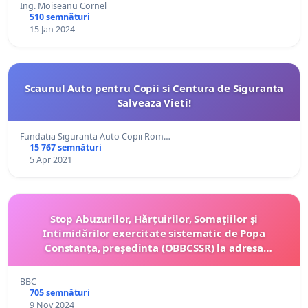
Ing. Moiseanu Cornel
510 semnături
15 Jan 2024
Scaunul Auto pentru Copii si Centura de Siguranta
Salveaza Vieti!
Fundatia Siguranta Auto Copii Rom…
15 767 semnături
5 Apr 2021
Stop Abuzurilor, Hărțuirilor, Somațiilor și
Intimidărilor exercitate sistematic de Popa
Constanța, președinta (OBBCSSR) la adresa
membrilor organizației profesionale
BBC
705 semnături
9 Nov 2024