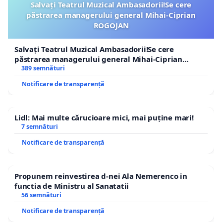
Salvați Teatrul Muzical Ambasadorii!Se cere
păstrarea managerului general Mihai-Ciprian
ROGOJAN
Salvați Teatrul Muzical Ambasadorii!Se cere
păstrarea managerului general Mihai-Ciprian
ROGOJAN
389 semnături
Notificare de transparență
Lidl: Mai multe cărucioare mici, mai puține mari!
7 semnături
Notificare de transparență
Propunem reinvestirea d-nei Ala Nemerenco in
functia de Ministru al Sanatatii
56 semnături
Notificare de transparență