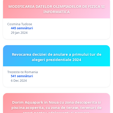
MODIFICAREA DATELOR OLIMPIADELOR DE FIZICA SI
INFORMATICA
Cosmina Tudose
445 semnături
29 Jan 2024
Revocarea deciziei de anulare a primului tur de
alegeri prezidentiale 2024
Trezeste-te Romania
541 semnături
6 Dec 2024
Dorim Aquapark in Noua cu zona descoperita si
piscina acoperita, cu zona de terase, terenuri de
sport pentru adolescenti si parcare.