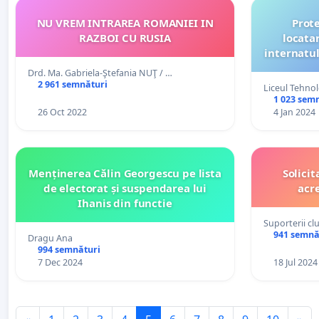
NU VREM INTRAREA ROMANIEI IN
Prot
RAZBOI CU RUSIA
locatar
internatul
tehnolo
Drd. Ma. Gabriela-Ştefania NUŢ / …
2 961 semnături
Liceul Tehnol
1 023 sem
26 Oct 2022
4 Jan 2024
Menținerea Călin Georgescu pe lista
Solici
de electorat și suspendarea lui
acr
Ihanis din functie
Suporterii cl
941 semnă
Dragu Ana
994 semnături
7 Dec 2024
18 Jul 2024