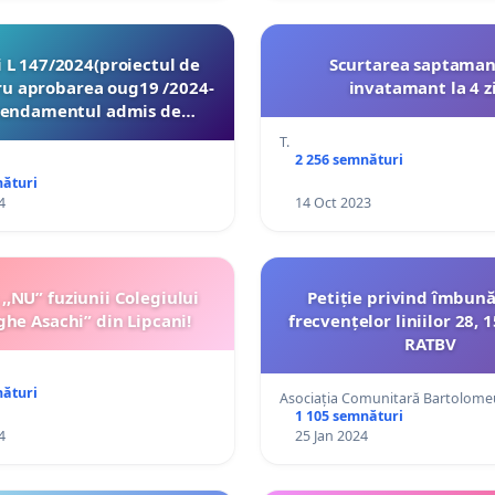
 de
Scurtarea saptaman
ru aprobarea oug19 /2024-
invatamant la 4 z
 permanente ale Senatului)
T.
2 256 semnături
nături
4
14 Oct 2023
,NU” fuziunii Colegiului
Petiție privind îmbună
ghe Asachi” din Lipcani!
frecvențelor liniilor 28, 1
RATBV
nături
Asociația Comunitară Bartolom
1 105 semnături
4
25 Jan 2024