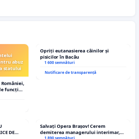
Opriți eutanasierea câinilor și
ntelui
pisicilor în Bacău
entru abuz
1 600 semnături
a statului
Notificare de transparență
 României,
e funcție
U
Salvați Opera Brașov! Cerem
ICE DE
demiterea managerului interimar,
A
Petrean Lucian-Marius!
1 890 semnături