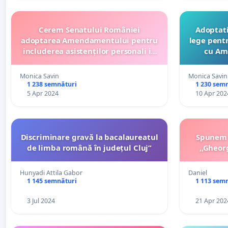
Cerem Senatului României
Adoptati L 147/2024(proiectul
adoptarea Amendamentului pentru
lege pent
includerea asistenților personali in
cu Amendamentul admis de
Oug 19/2024 !!
comisiile
Monica Savin
Monica Savin
1 238 semnături
1 230 sem
5 Apr 2024
10 Apr 202
Discriminare gravă la bacalaureatul
Spunem ,
de limba română în județul Cluj”
,,Gheor
Hunyadi Attila Gabor
Daniel
1 145 semnături
1 113 sem
3 Jul 2024
21 Apr 202