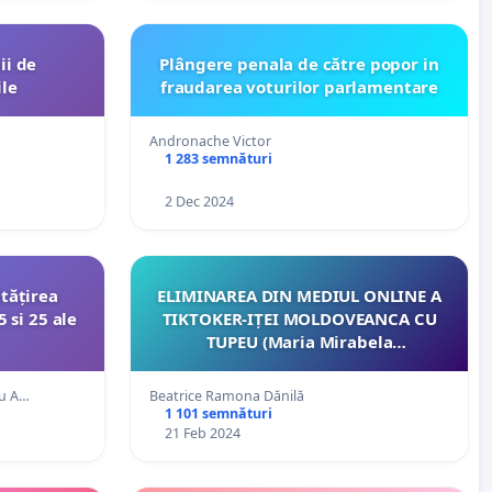
ii de
Plângere penala de către popor in
ile
fraudarea voturilor parlamentare
Andronache Victor
1 283 semnături
2 Dec 2024
tățirea
ELIMINAREA DIN MEDIUL ONLINE A
5 si 25 ale
TIKTOKER-IȚEI MOLDOVEANCA CU
TUPEU (Maria Mirabela
Chipirișteanu)!!!
eu A…
Beatrice Ramona Dănilă
1 101 semnături
21 Feb 2024