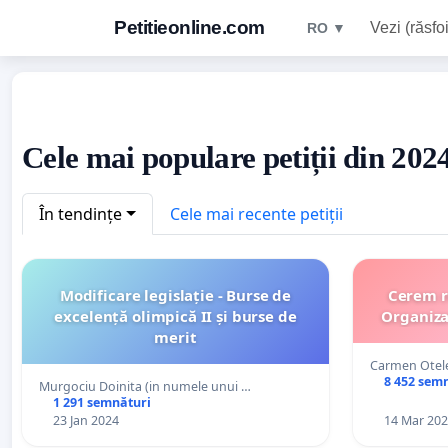
Petitieonline.com
Vezi (răsfoi
RO ▼
Cele mai populare petiții din 20
În tendințe
Cele mai recente petiții
Modificare legislație - Burse de
Cerem retrag
excelență olimpică II și burse de
Organiza
merit
Carmen Otel
8 452 sem
Murgociu Doinita (in numele unui …
1 291 semnături
23 Jan 2024
14 Mar 20