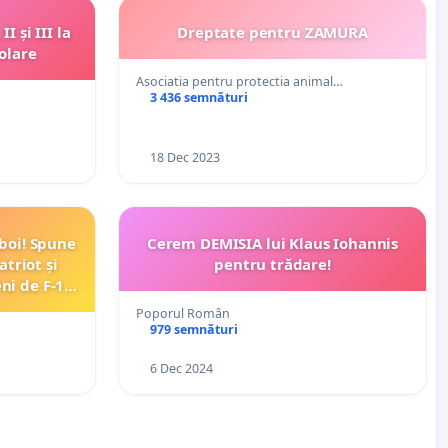
I și III la
Dreptate pentru ZAMURA
olare
Asociatia pentru protectia animal…
3 436 semnături
18 Dec 2023
boi! Spune
Cerem DEMISIA lui Klaus Iohannis
triot și
pentru trădare!
eni de F-16
ntru pace!
Poporul Român
979 semnături
6 Dec 2024