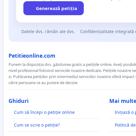
Generează petiția
Datele dvs. rămân ale dvs.
Confidențialitate integrată 
Petitieonline.com
Punem la dispoziția dvs. găzduirea gratis a petițiile online. Aveți posibili
nivel profesional folosind serviciile noastre dedicate. Petițiile noastre 
zi. Publicarea petițiilor prin intermediul serviciilor noastre oferă impact și
către persoane ce au putere de decizie
Ghiduri
Mai mult
Cum să începi o petiție online
Inițiază o 
Cum se scrie o petiție?
Politică de