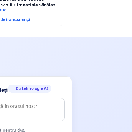
 Școlii Gimnaziale Săcălaz
turi
e de transparență
Cu tehnologie AI
deți
dă pentru dvs.