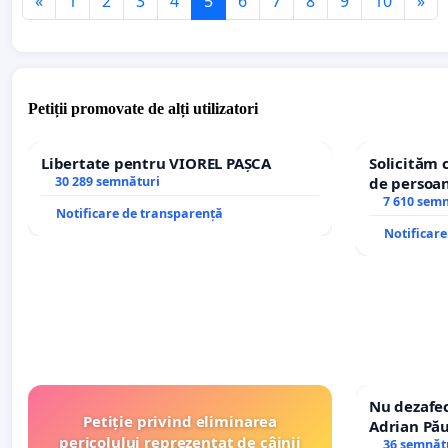
«
1
2
3
4
5
6
7
8
9
10
»
Petiții promovate de alți utilizatori
Libertate pentru VIOREL PAȘCA
Solicităm 
30 289 semnături
de persoan
7 610 sem
Notificare de transparență
Notificar
Nu dezafec
Petiție privind eliminarea
Adrian Pău
pericolului reprezentat de câinii
Icoanei! St
36 semnăt