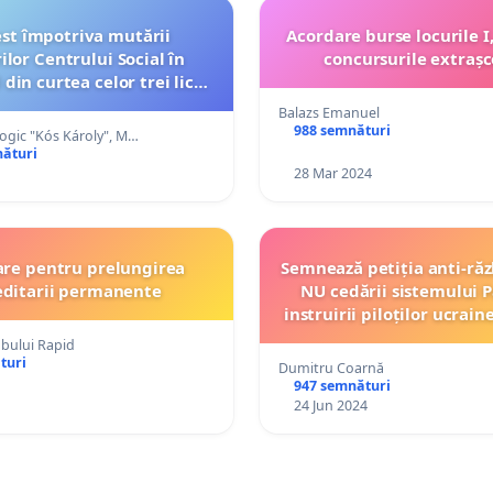
est împotriva mutării
Acordare burse locurile I, I
ilor Centrului Social în
concursurile extrașc
 din curtea celor trei licee
gice din Miercurea Ciuc
Balazs Emanuel
988 semnături
ogic "Kós Károly", M…
nături
28 Mar 2024
tare pentru prelungirea
Semnează petiția anti-răz
editarii permanente
NU cedării sistemului Pa
instruirii piloților ucrain
în România! Semnează pe
ubului Rapid
turi
Dumitru Coarnă
947 semnături
24 Jun 2024