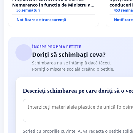
Nemerenco in functia de Ministru al
conducerii
Sanatatii
56 semnături
453 semnă
Notificare de transparență
Notificar
ÎNCEPE PROPRIA PETIȚIE
Doriți să schimbați ceva?
Schimbarea nu se întâmplă dacă tăceți.
Porniți o mișcare socială creând o petiție.
Descrieți schimbarea pe care doriți să o ve
Scrieți cu propriile cuvinte. AI va redacta o petiție soli