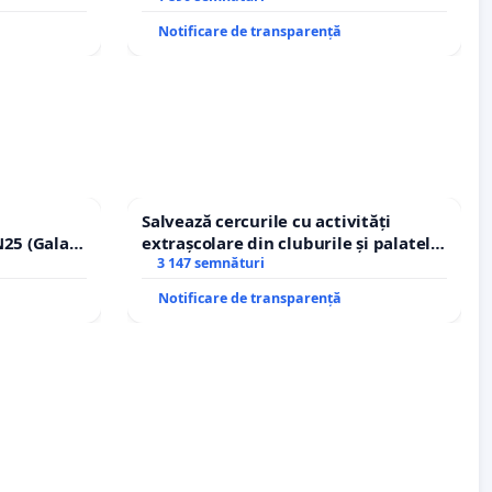
Notificare de transparență
Salvează cercurile cu activități
25 (Galați
extrașcolare din cluburile și palatele
erea
copiilor
3 147 semnături
lor!
Notificare de transparență