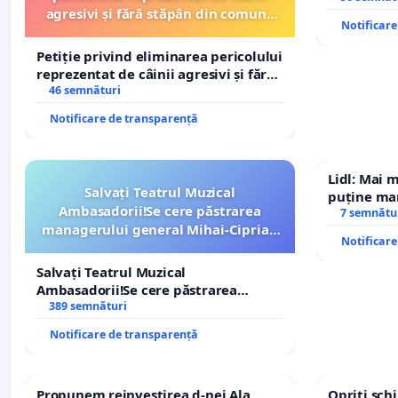
agresivi și fără stăpân din comuna
Notificar
Tunari
Petiție privind eliminarea pericolului
reprezentat de câinii agresivi și fără
stăpân din comuna Tunari
46 semnături
Notificare de transparență
Lidl: Mai 
Salvați Teatrul Muzical
puține mar
Ambasadorii!Se cere păstrarea
7 semnătu
managerului general Mihai-Ciprian
Notificar
ROGOJAN
Salvați Teatrul Muzical
Ambasadorii!Se cere păstrarea
managerului general Mihai-Ciprian
389 semnături
ROGOJAN
Notificare de transparență
Propunem reinvestirea d-nei Ala
Opriți sc