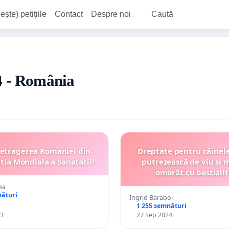
ește) petițiile
Contact
Despre noi
Caută
24 - România
erea Romaniei din
Dreptate pentru câinele
tia Mondiala a Sanatatii!
putrezească de viu și 
omorât cu bestialit
ea
nături
Ingrid Baraboi
1 255 semnături
23
27 Sep 2024