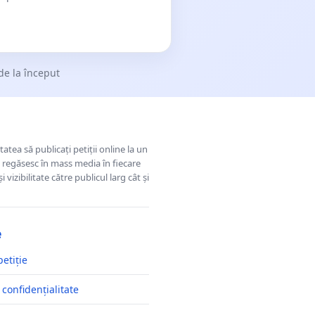
de la început
tatea să publicați petiții online la un
se regăsesc în mass media în fiecare
 vizibilitate către publicul larg cât și
e
petiție
 confidențialitate