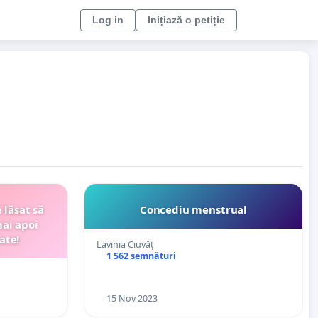
Log in
Inițiază o petiție
 lăsat să
Concediu menstrual
mai apoi
ate!
Lavinia Ciuvăț
1 562 semnături
15 Nov 2023