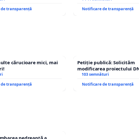
e de transparență
Notificare de transparență
multe cărucioare mici, mai
Petiție publică: Solicităm
i!
modificarea proiectului DN
ri
– Hanu Conachi) prin devi
103 semnături
traseului în afara localități
e de transparență
Notificare de transparență
himbarea nedreaptă a