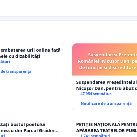
combaterea urii online față
Suspendarea Președi
ele cu dizabilități
României, Nicușor Dan, p
nături
de funcție și discreditare
e de transparență
Suspendarea Președintelui
Nicușor Dan, pentru abuz d
și discreditarea statului
47 954 semnături
Notificare de transparență
tați bustul poetului
PETIȚIE NAȚIONALĂ PENTR
nescu din Parcul Grădina
APĂRAREA TEATRELOR PUBL
op cenzurii culturale!
uri
REPERTORIU DIN ROMÂNI
1 741 semnături