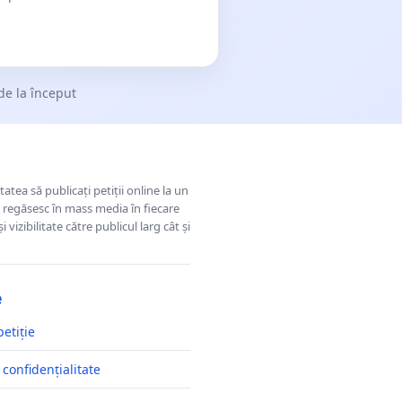
de la început
tatea să publicați petiții online la un
se regăsesc în mass media în fiecare
 vizibilitate către publicul larg cât și
e
petiție
 confidențialitate