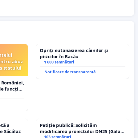
Opriți eutanasierea câinilor și
ntelui
pisicilor în Bacău
entru abuz
1 600 semnături
a statului
Notificare de transparență
 României,
e funcție
tă a
Petiție publică: Solicităm
le Săcălaz
modificarea proiectului DN25 (Galați
– Hanu Conachi) prin devierea
103 semnături