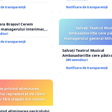
e de transparență
Notificare de transparență
era Brașov! Cerem
Salvați Teatrul Muz
 managerului interimar,
Ambasadorii!Se cere pă
cian-Marius!
nături
managerului general Mih
e de transparență
ROGOJAN
Salvați Teatrul Muzical
Ambasadorii!Se cere păstr
managerului general Miha
389 semnături
ROGOJAN
Notificare de transparență
ție privind eliminarea
lui reprezentat de câinii
și fără stăpân din comuna
Tunari
ivind eliminarea pericolului