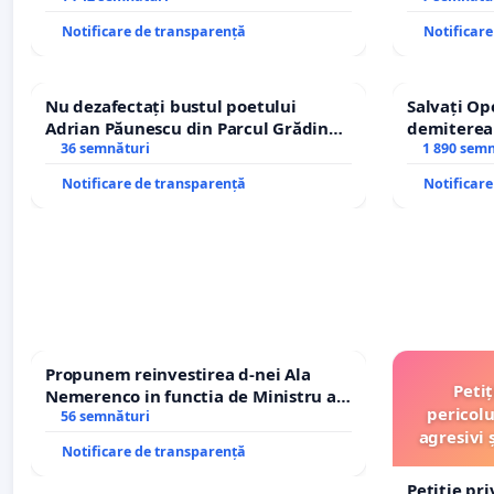
Notificare de transparență
Notificar
Nu dezafectați bustul poetului
Salvați Op
Adrian Păunescu din Parcul Grădina
demiterea
Icoanei! Stop cenzurii culturale!
36 semnături
Petrean Lu
1 890 sem
Notificare de transparență
Notificar
Propunem reinvestirea d-nei Ala
Peti
Nemerenco in functia de Ministru al
pericolu
Sanatatii
56 semnături
agresivi 
Notificare de transparență
Petiție pr