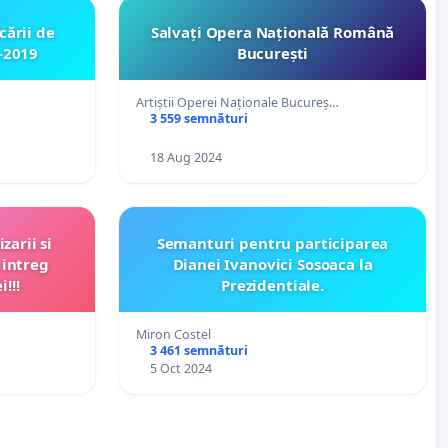
cării de
Salvați Opera Națională Română
-2019
București
Artiștii Operei Naționale Bucureș…
3 559 semnături
18 Aug 2024
zarii si
Semanturi pentru participarea
 intreg
Dianei Ivanovici Sosoaca la
!!!
Prezidentiale.
Miron Costel
3 461 semnături
5 Oct 2024