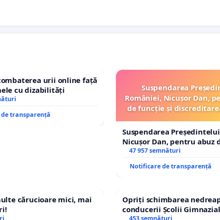
combaterea urii online față
Suspendarea Președi
ele cu dizabilități
României, Nicușor Dan, p
nături
de funcție și discreditare
e de transparență
Suspendarea Președintelui
Nicușor Dan, pentru abuz d
și discreditarea statului
47 957 semnături
Notificare de transparență
multe cărucioare mici, mai
Opriți schimbarea nedreap
i!
conducerii Școlii Gimnazia
ri
453 semnături