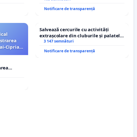
traseului în afara localităților!
Notificare de transparență
Salvează cercurile cu activități
ical
extrașcolare din cluburile și palatele
strarea
copiilor
3 147 semnături
ai-Ciprian
Notificare de transparență
area
i-Ciprian