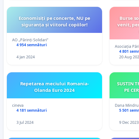
Economisiți pe concerte, NU pe
Burse so
siguranța și viitorul copiilor!
venit, pentru toți elevii din familii
AO „Părinți Solidari”
4 954 semnături
Asociația Păr
4 801 sem
4 Jan 2024
20 Aug 20
Repetarea meciului Romania-
SUSTIN T
Olanda Euro 2024
PE CE
cineva
Dana Mindru
4 181 semnături
5 501 sem
3 Jul 2024
9 Dec 2023