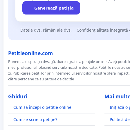
Generează petiția
Datele dvs. rămân ale dvs.
Confidențialitate integrată 
Petitieonline.com
Punem la dispoziția dvs. găzduirea gratis a petițiile online. Aveți posibili
nivel profesional folosind serviciile noastre dedicate. Petițiile noastre 
zi. Publicarea petițiilor prin intermediul serviciilor noastre oferă impact și
către persoane ce au putere de decizie
Ghiduri
Mai mult
Cum să începi o petiție online
Inițiază o 
Cum se scrie o petiție?
Politică de