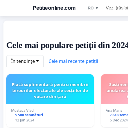
Petitieonline.com
Vezi (răsfoi
RO ▼
Cele mai populare petiții din 20
În tendințe
Cele mai recente petiții
Plată suplimentară pentru membrii
Susține
birourilor electorale ale secțiilor de
anularea a
votare din țară
Mustaca Vlad
Ana Maria
5 580 semnături
7 618 sem
12 Jun 2024
6 Dec 2024