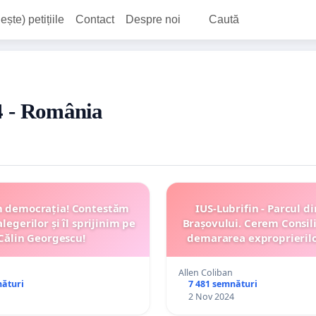
ește) petițiile
Contact
Despre noi
Caută
24 - România
m democrația! Contestăm
IUS-Lubrifin - Parcul d
legerilor și îl sprijinim pe
Brașovului. Cerem Consili
Călin Georgescu!
demararea exproprieril
terenul de pe fosta pl
Semnează petiți
Allen Coliban
nături
7 481 semnături
2 Nov 2024