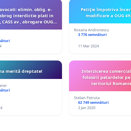
avocati: elimin. oblig. e-
Petiţie împotriva încer
abrog interdictie plati in
modificare a OUG 49
 CASS av , abrogare OUG
(Hub financiar), abrogare
Roxana Andronescu
 (S.I.I.S.N.), respectarea
3 776 semnături
ematiei Constitutiei
nături
4
11 Mar 2024
na merită dreptate!
Interzicerea comerciali
folosirii petardelor pe
teritoriul Romaniei
anei
nături
Stelian Petruta
62 749 semnături
24
2 Jan 2020