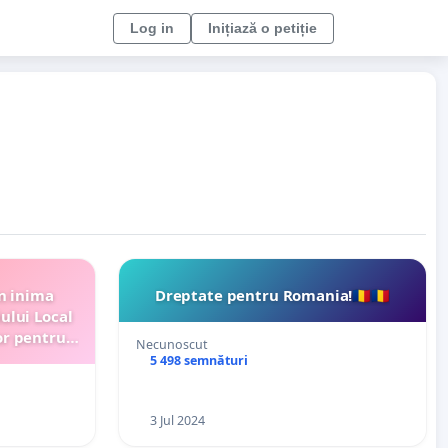
Log in
Inițiază o petiție
in inima
Dreptate pentru Romania!🇷🇴🇷🇴
ului Local
or pentru
Necunoscut
atformă.
5 498 semnături
a!
3 Jul 2024