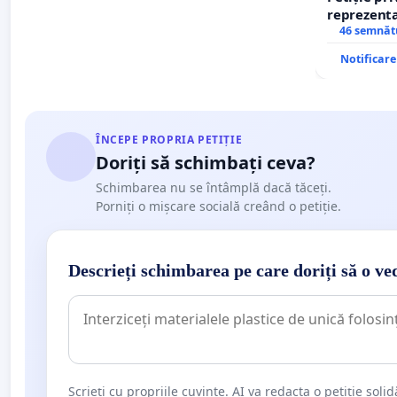
reprezentat
stăpân di
46 semnăt
Notificar
ÎNCEPE PROPRIA PETIȚIE
Doriți să schimbați ceva?
Schimbarea nu se întâmplă dacă tăceți.
Porniți o mișcare socială creând o petiție.
Descrieți schimbarea pe care doriți să o ve
Scrieți cu propriile cuvinte. AI va redacta o petiție soli