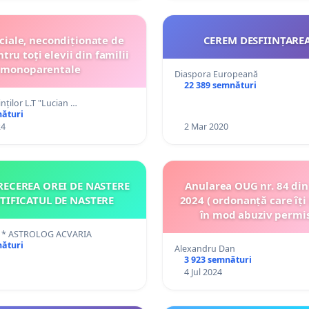
ciale, necondiționate de
CEREM DESFIINȚARE
monoparentale
Diaspora Europeană
22 389 semnături
inților L.T "Lucian …
nături
24
2 Mar 2020
RECEREA OREI DE NASTERE
Anularea OUG nr. 84 din
RTIFICATUL DE NASTERE
2024 ( ordonanță care îț
în mod abuziv permisu
înlocuirea aparatelor
 * ASTROLOG ACVARIA
DrugTest cu unele mult m
nături
Alexandru Dan
3 923 semnături
4 Jul 2024