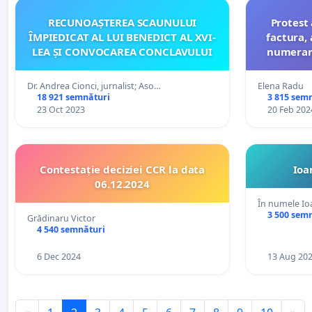
RECUNOAȘTEREA SCAUNULUI
Protest 
ÎMPIEDICAT AL LUI BENEDICT AL XVI-
factura, 
LEA ȘI CONVOCAREA CONCLAVULUI
numerar,
109/2023 
116/2023
Dr. Andrea Cionci, jurnalist; Aso…
Elena Radu
supr
18 921 semnături
3 815 sem
23 Oct 2023
20 Feb 202
Contestație deciziei CCR la data
Ioa
06.12.2024
În numele Io
3 500 sem
Grădinaru Victor
4 540 semnături
6 Dec 2024
13 Aug 20