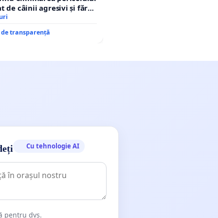
 de câinii agresivi și fără
n comuna Tunari
uri
e de transparență
Cu tehnologie AI
deți
dă pentru dvs.