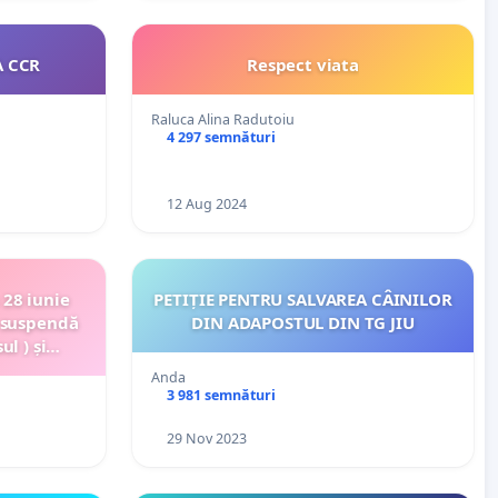
A CCR
Respect viata
Raluca Alina Radutoiu
4 297 semnături
12 Aug 2024
 28 iunie
PETIȚIE PENTRU SALVAREA CÂINILOR
i suspendă
DIN ADAPOSTUL DIN TG JIU
l ) și
 Dräger
Anda
ai precise
3 981 semnături
29 Nov 2023