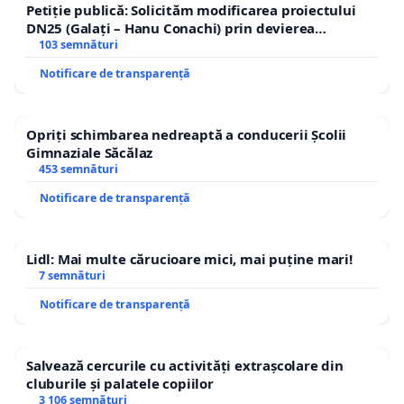
Petiție publică: Solicităm modificarea proiectului
DN25 (Galați – Hanu Conachi) prin devierea
traseului în afara localităților!
103 semnături
Notificare de transparență
Opriți schimbarea nedreaptă a conducerii Școlii
Gimnaziale Săcălaz
453 semnături
Notificare de transparență
Lidl: Mai multe cărucioare mici, mai puține mari!
7 semnături
Notificare de transparență
Salvează cercurile cu activități extrașcolare din
cluburile și palatele copiilor
3 106 semnături