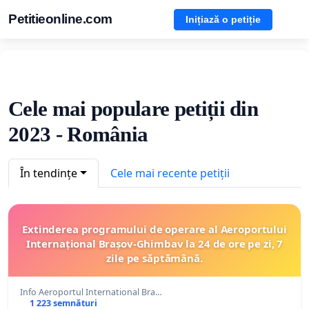
Petitieonline.com
Inițiază o petiție
Cele mai populare petiții din
2023 - România
În tendințe
Cele mai recente petiții
Extinderea programului de operare al Aeroportului
Internațional Brașov-Ghimbav la 24 de ore pe zi, 7
zile pe săptămână.
Info Aeroportul International Bra…
1 223 semnături