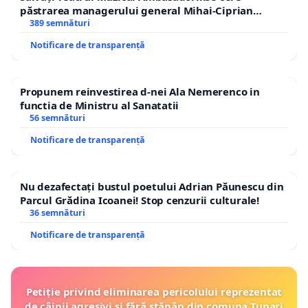
păstrarea managerului general Mihai-Ciprian
ROGOJAN
389 semnături
Notificare de transparență
Propunem reinvestirea d-nei Ala Nemerenco in
functia de Ministru al Sanatatii
56 semnături
Notificare de transparență
Nu dezafectați bustul poetului Adrian Păunescu din
Parcul Grădina Icoanei! Stop cenzurii culturale!
36 semnături
Notificare de transparență
Petiție privind eliminarea pericolului reprezentat
de câinii agresivi și fără stăpân din comuna Tunari