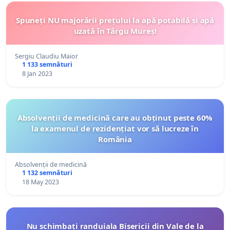
Spuneți NU majorării prețului la apă potabilă și apă
uzată în Târgu Mureș!
Sergiu Claudiu Maior
1 133 semnături
8 Jan 2023
Absolvenții de medicină care au obținut peste 60%
la examenul de rezidențiat vor să lucreze în
România
Absolvenții de medicină
1 132 semnături
18 May 2023
Nu schimbați randuiala Bisericii din Vale de la