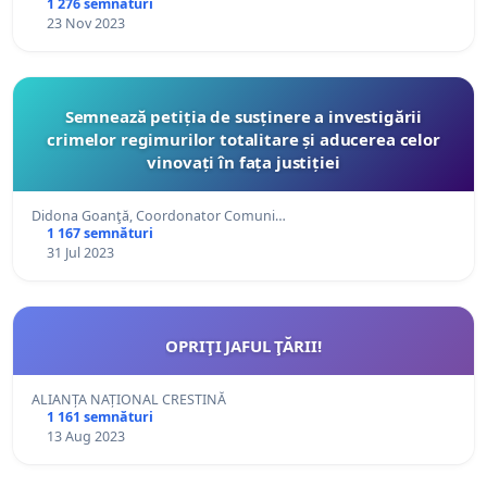
1 276 semnături
23 Nov 2023
Semnează petiția de susținere a investigării
crimelor regimurilor totalitare și aducerea celor
vinovați în fața justiției
Didona Goanţă, Coordonator Comuni…
1 167 semnături
31 Jul 2023
OPRIŢI JAFUL ŢĂRII!
ALIANȚA NAȚIONAL CRESTINĂ
1 161 semnături
13 Aug 2023