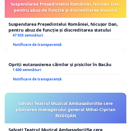
Suspendarea Președintelui României, Nicușor Dan,
pentru abuz de funcție și discreditarea statului
Suspendarea Președintelui României, Nicușor Dan,
pentru abuz de funcție și discreditarea statului
47 935 semnături
Notificare de transparență
Opriți eutanasierea câinilor și pisicilor în Bacău
1 600 semnături
Notificare de transparență
Salvați Teatrul Muzical Ambasadorii!Se cere
păstrarea managerului general Mihai-Ciprian
ROGOJAN
Salvați Teatrul Muzical Ambasadorii!Se cere