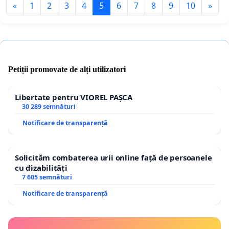
«
1
2
3
4
5
6
7
8
9
10
»
Petiții promovate de alți utilizatori
Libertate pentru VIOREL PAȘCA
30 289 semnături
Notificare de transparență
Solicităm combaterea urii online față de persoanele
cu dizabilități
7 605 semnături
Notificare de transparență