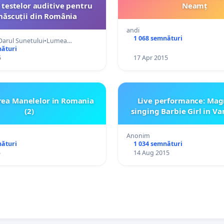
i testelor auditive pentru
Neamț
născuții din România
andi
1 068 semnături
•Darul Sunetului•Lumea…
nături
5
17 Apr 2015
rea Manelelor in Romania
Live performance: Ma
(2)
singing Barbie Girl in V
Anonim
nături
1 034 semnături
5
14 Aug 2015