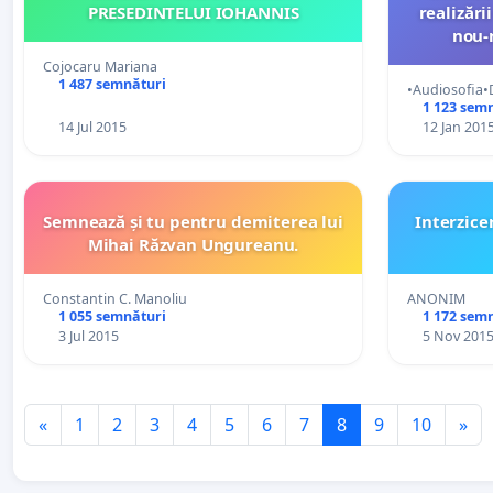
PRESEDINTELUI IOHANNIS
realizări
nou-
Cojocaru Mariana
1 487 semnături
•Audiosofia
1 123 sem
14 Jul 2015
12 Jan 201
Semnează și tu pentru demiterea lui
Interzice
Mihai Răzvan Ungureanu.
Constantin C. Manoliu
ANONIM
1 055 semnături
1 172 sem
3 Jul 2015
5 Nov 201
«
1
2
3
4
5
6
7
8
9
10
»