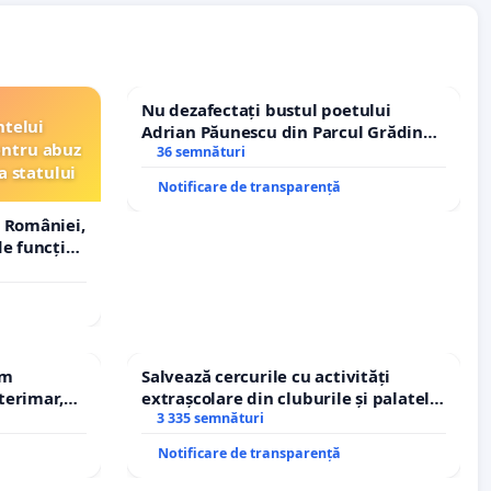
Nu dezafectați bustul poetului
ntelui
Adrian Păunescu din Parcul Grădina
entru abuz
Icoanei! Stop cenzurii culturale!
36 semnături
a statului
Notificare de transparență
 României,
e funcție
em
Salvează cercurile cu activități
terimar,
extrașcolare din cluburile și palatele
copiilor
3 335 semnături
Notificare de transparență