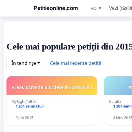
Petitieonline.com
Vezi (răsfoi
RO ▼
Cele mai populare petiții din 20
În tendințe
Cele mai recente petiții
Vreau piste de biciclete in Romania !
P
MyRightToBike
Catalin
1 251 semnături
1 207 sem
9 Jun 2015
4 Nov 201