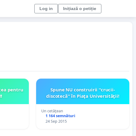
Log in
Inițiază o petiție
tea pentru
Spune NU construirii ''crucii-
!
discotecă'' în Piaţa Universităţii!
Un cetăţean
1 164 semnături
24 Sep 2015