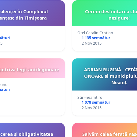
olenței în Complexul
Cerem desfiintarea clu
ențesc din Timișoara
nesigure!
Otel Catalin Cristian
nături
1 135 semnături
15
2 Nov 2015
potriva legii antilegionare
ADRIAN RUGINĂ - CETĂ
ONOARE al municipiulu
Neamț
eanu
nături
Stiri-neamt.ro
1 078 semnături
5
2 Nov 2015
cerea și obligativitatea
Salvăm calea ferată Pașc