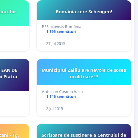
burilor
România cere Schengen!
PES activists România
1 195 semnături
27 Jul 2015
ȚEAN DE
Municipiul Zalău are nevoie de șosea
i Piatra
ocolitoare !!!
Ardelean Cosmin Vasile
1 146 semnături
2 Jul 2015
ani - Tg.
Scrisoare de susținere a Centrului de