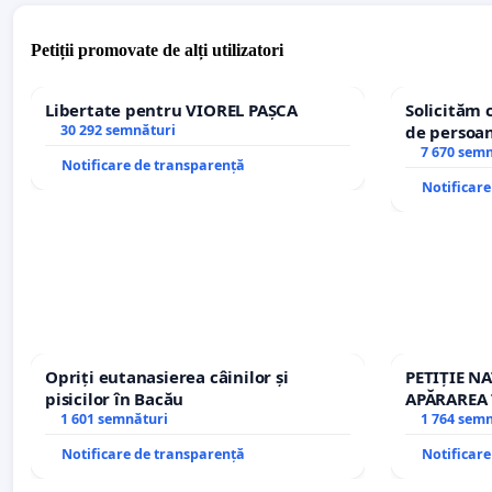
Petiții promovate de alți utilizatori
Libertate pentru VIOREL PAȘCA
Solicităm 
30 292 semnături
de persoan
7 670 sem
Notificare de transparență
Notificar
Opriți eutanasierea câinilor și
PETIȚIE N
pisicilor în Bacău
APĂRAREA 
1 601 semnături
REPERTOR
1 764 sem
Notificare de transparență
Notificar