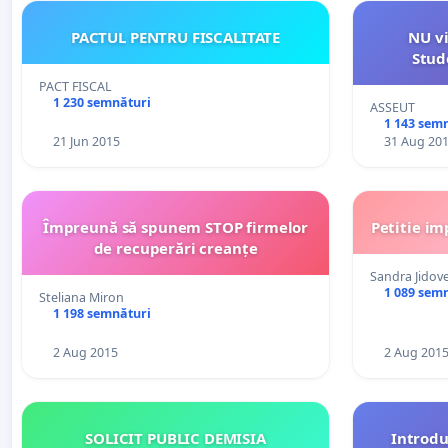
PACTUL PENTRU FISCALITATE
NU vi
Stud
PACT FISCAL
1 230 semnături
ASSEUT
1 143 sem
21 Jun 2015
31 Aug 20
Împreună să spunem STOP firmelor
Petitie im
de recuperări creanțe
Sandra Jidov
1 089 sem
Steliana Miron
1 198 semnături
2 Aug 2015
2 Aug 201
SOLICIT PUBLIC DEMISIA
Introdu