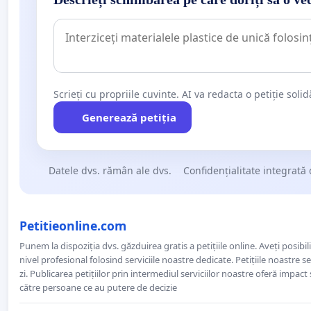
Scrieți cu propriile cuvinte. AI va redacta o petiție soli
Generează petiția
Datele dvs. rămân ale dvs.
Confidențialitate integrată 
Petitieonline.com
Punem la dispoziția dvs. găzduirea gratis a petițiile online. Aveți posibili
nivel profesional folosind serviciile noastre dedicate. Petițiile noastre 
zi. Publicarea petițiilor prin intermediul serviciilor noastre oferă impact și
către persoane ce au putere de decizie