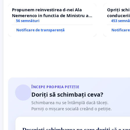
Propunem reinvestirea d-nei Ala
Opriți sc
Nemerenco in functia de Ministru al
conducerii
Sanatatii
56 semnături
453 semnă
Notificare de transparență
Notificar
ÎNCEPE PROPRIA PETIȚIE
Doriți să schimbați ceva?
Schimbarea nu se întâmplă dacă tăceți.
Porniți o mișcare socială creând o petiție.
Descrieți schimbarea pe care doriți să o ve