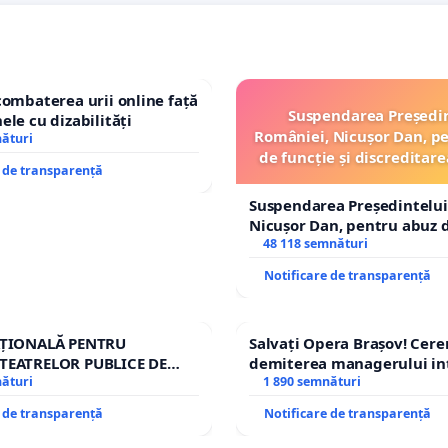
combaterea urii online față
Suspendarea Președi
ele cu dizabilități
României, Nicușor Dan, p
nături
de funcție și discreditare
e de transparență
Suspendarea Președintelui
Nicușor Dan, pentru abuz d
și discreditarea statului
48 118 semnături
Notificare de transparență
AȚIONALĂ PENTRU
Salvați Opera Brașov! Cer
TEATRELOR PUBLICE DE
demiterea managerului in
IU DIN ROMÂNIA
nături
Petrean Lucian-Marius!
1 890 semnături
e de transparență
Notificare de transparență