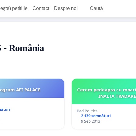
ește) petițiile
Contact
Despre noi
Caută
15 - România
rogram AFI PALACE
Cerem pedeapsa cu moar
INALTA TRADARE!
nături
Bad Politics
2 139 semnături
5
9 Sep 2013