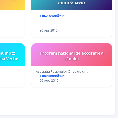
Cultură Arcuș
1 062 semnături
30 Apr 2015
gnumutz
Program national de ecografie a
ama Veche
sànului
Asociatia Pacientilor Oncologici-…
1 069 semnături
26 Aug 2015