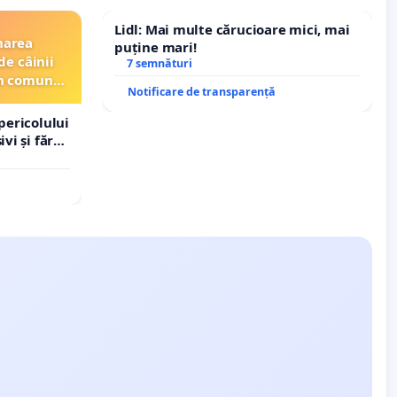
Lidl: Mai multe cărucioare mici, mai
narea
puține mari!
de câinii
7 semnături
din comuna
Notificare de transparență
pericolului
vi și fără