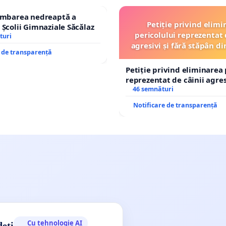
himbarea nedreaptă a
Petiție privind elimi
 Școlii Gimnaziale Săcălaz
pericolului reprezentat 
turi
agresivi și fără stăpân 
e de transparență
Tunari
Petiție privind eliminarea 
reprezentat de câinii agresi
stăpân din comuna Tunari
46 semnături
Notificare de transparență
Cu tehnologie AI
deți