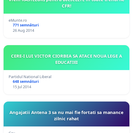
CFR!
eMunte.ro
771 semnături
26 Aug 2014
CERE-I LUI VICTOR CIORBEA SA ATACE NOUA LEGE A
EDUCATIEI
Partidul National Liberal
648 semnături
15 Jul 2014
Angajatii Antena 3 sa nu mai fie fortati sa manance
zilnic rahat