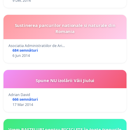
9 Dec 2014
Sustinerea parcurilor nationale si naturale din
Romania
Asociatia Administratiilor de Ari…
684 semnături
6 Jun 2014
Spune NU izolării Văii Jiului
Adrian David
666 semnături
17 Mar 2014
Vrem RASTELURI pentru BICICLETE în toate trenurile