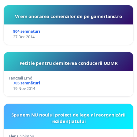
Vrem onorarea comenzilor de pe gamerland.ro
804 semnături
27 Dec 2014
Petitie pentru demiterea conducerii UDMR
Fancsali Ernő
705 semnături
19 Nov 2014
Spunem NU noului proiect de lege al reorganizării
rezidenţiatului
Elena Ghimpu