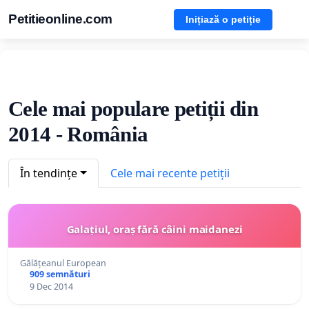
Petitieonline.com
Inițiază o petiție
Cele mai populare petiții din
2014 - România
În tendințe
Cele mai recente petiții
Galațiul, oraș fără câini maidanezi
Gălățeanul European
909 semnături
9 Dec 2014