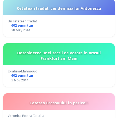
Cetatean tradat, cer demisia lui Antonescu
Un cetatean tradat
602 semnături
28 May 2014
Deschiderea unei sectii de votare in orasul
Frankfurt am Main
Ibrahim-Mahmoud
602 semnături
3 Nov 2014
Cetatea Brasovului in pericol !
Veronica Bodea Tatulea