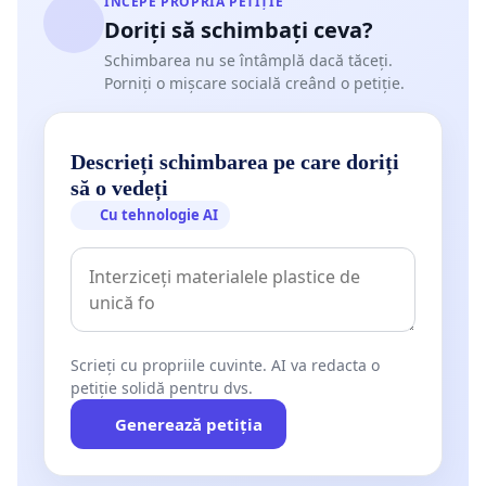
ÎNCEPE PROPRIA PETIȚIE
Doriți să schimbați ceva?
Schimbarea nu se întâmplă dacă tăceți.
Porniți o mișcare socială creând o petiție.
Descrieți schimbarea pe care doriți
să o vedeți
Cu tehnologie AI
Scrieți cu propriile cuvinte. AI va redacta o
petiție solidă pentru dvs.
Generează petiția