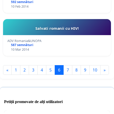
592 semnături
10 Feb 2014
Salvati romanii cu HIV!
ADV Romania&UNOPA
587 semnături
10 Mar 2014
«
1
2
3
4
5
6
7
8
9
10
»
Petiții promovate de alți utilizatori