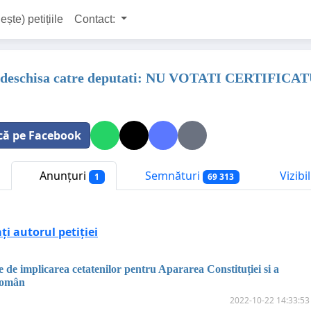
ește) petițiile
Contact:
 deschisa catre deputati: NU VOTATI CERTIFICATU
că pe Facebook
Anunțuri
Semnături
Vizibi
1
69 313
i autorul petiției
e de implicarea cetatenilor pentru Apararea Constituției si a
Român
2022-10-22 14:33:53