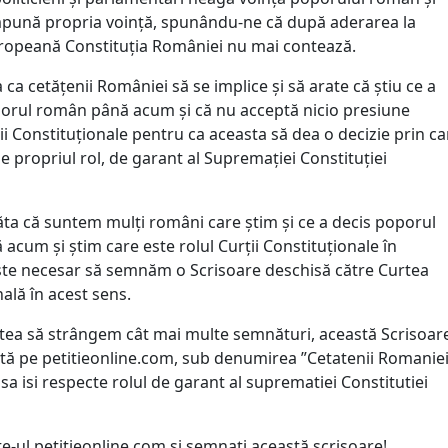
mpună propria voință, spunându-ne că după aderarea la
opeană Constituția României nu mai contează.
ca cetățenii României să se implice și să arate că știu ce a
orul român până acum și că nu acceptă nicio presiune
i Constituționale pentru ca aceasta să dea o decizie prin ca
ze propriul rol, de garant al Supremației Constituției
ăta că suntem mulți români care știm și ce a decis poporul
cum și știm care este rolul Curții Constituționale în
te necesar să semnăm o Scrisoare deschisă către Curtea
nală în acest sens.
tea să strângem cât mai multe semnături, această Scrisoar
ată pe petitieonline.com, sub denumirea ”Cetatenii Romanie
 sa isi respecte rolul de garant al suprematiei Constitutiei
ite-ul petitieonline.com și semnați această scrisoare!