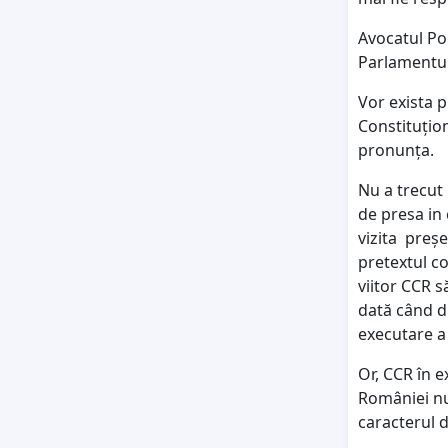
Avocatul Po
Parlamentul
Vor exista p
Constituțion
pronunța.
Nu a trecut
de presa in
vizita preșe
pretextul co
viitor CCR s
dată când d
executare a 
Or, CCR în e
României nu
caracterul 