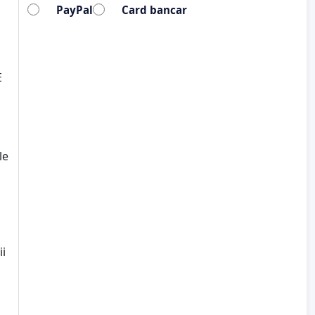
PayPal
Card bancar
E
le
ii