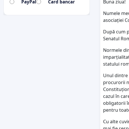
Buna ziua!
PayPal
Card bancar
Numele meu 
asociației C
După cum pr
Senatul Româ
Normele din
imparțialita
statului ro
Unul dintre 
procurorii n
Constituțio
cazul în car
obligatorii 
pentru toate 
Cu alte cuvi
mai fie resp