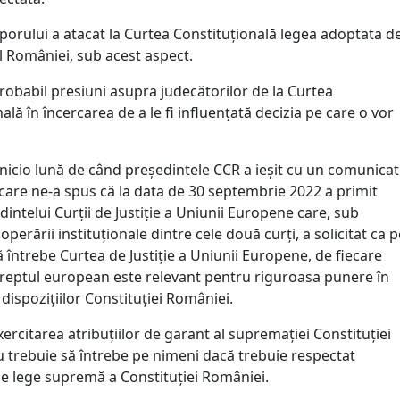
porului a atacat la Curtea Constituțională legea adoptata d
 României, sub acest aspect.
robabil presiuni asupra judecătorilor de la Curtea
ală în încercarea de a le fi influențată decizia pe care o vor
 nicio lună de când președintele CCR a ieșit cu un comunicat
 care ne-a spus că la data de 30 septembrie 2022 a primit
dintelui Curții de Justiție a Uniunii Europene care, sub
operării instituționale dintre cele două curți, a solicitat ca p
ă întrebe Curtea de Justiție a Uniunii Europene, de fiecare
reptul european este relevant pentru riguroasa punere în
dispozițiilor Constituției României.
xercitarea atribuțiilor de garant al supremației Constituției
 trebuie să întrebe pe nimeni dacă trebuie respectat
de lege supremă a Constituției României.