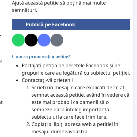
Ajută această petiție să obțină mai multe
semnături.
Publică pe Facebook
,
Cum să promovați o petiție?
ța
Partajați petiția pe peretele Facebook și pe
grupurile care au legătură cu subiectul petiției.
Contactați-vă prietenii
Scrieți un mesaj în care explicați de ce ați
semnat această petiție, având în vedere că
este mai probabil ca oamenii să o
nt
semneze dacă înțeleg importanță
subiectului la care face trimitere.
Copiați și lipiți adresa web a petiției în
mesajul dumneavoastră.