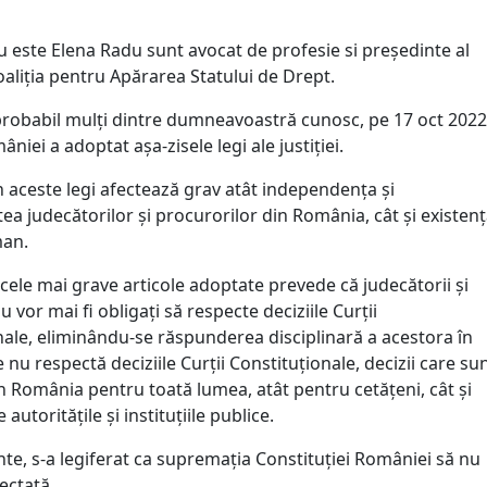
este Elena Radu sunt avocat de profesie si președinte al
oaliția pentru Apărarea Statului de Drept.
obabil mulți dintre dumneavoastră cunosc, pe 17 oct 2022
niei a adoptat așa-zisele legi ale justiției.
 aceste legi afectează grav atât independența și
tea judecătorilor și procurorilor din România, cât și existen
man.
cele mai grave articole adoptate prevede că judecătorii și
u vor mai fi obligați să respecte deciziile Curții
nale, eliminându-se răspunderea disciplinară a acestora în
e nu respectă deciziile Curții Constituționale, decizii care su
în România pentru toată lumea, atât pentru cetățeni, cât și
autoritățile și instituțiile publice.
nte, s-a legiferat ca supremația Constituției României să nu
ectată.