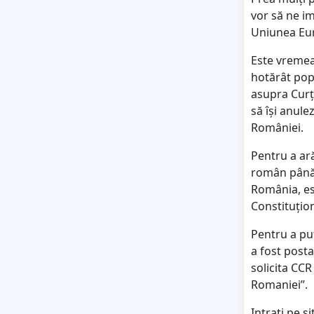
vor să ne i
Uniunea Eur
Este vremea 
hotărât pop
asupra Curți
să își anule
României.
Pentru a ar
român până a
România, es
Constituțio
Pentru a pu
a fost post
solicita CCR
Romaniei”.
Intrati pe s