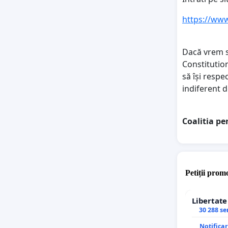
https://www
Dacă vrem s
Constitution
să își respe
indiferent d
Coalitia pe
Petiții promo
Libertat
30 288 s
Notifica