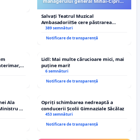
managerului general Mihai-Ciprian
ROGOJAN
Salvați Teatrul Muzical
Ambasadorii!Se cere păstrarea
managerului general Mihai-Ciprian
389 semnături
ROGOJAN
Notificare de transparență
rem
Lidl: Mai multe cărucioare mici, mai
terimar,
puține mari!
6 semnături
Notificare de transparență
nei Ala
Opriți schimbarea nedreaptă a
inistru al
conducerii Școlii Gimnaziale Săcălaz
453 semnături
Notificare de transparență