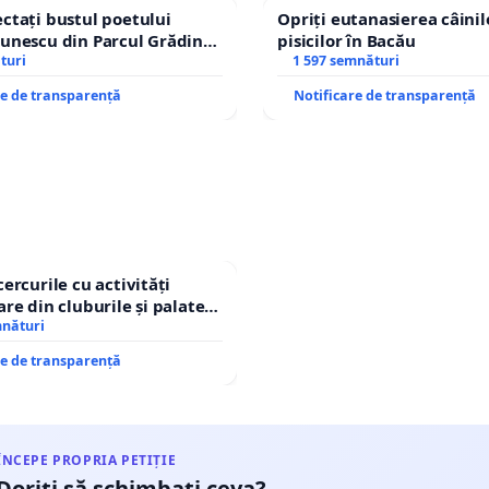
ctați bustul poetului
Opriți eutanasierea câinilo
unescu din Parcul Grădina
pisicilor în Bacău
top cenzurii culturale!
turi
1 597 semnături
re de transparență
Notificare de transparență
cercurile cu activități
are din cluburile și palatele
mnături
re de transparență
ÎNCEPE PROPRIA PETIȚIE
Doriți să schimbați ceva?