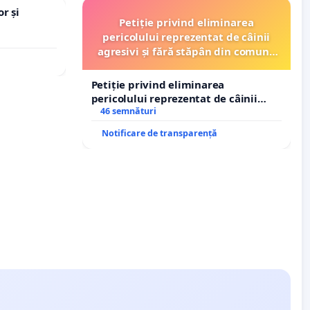
r și
Petiție privind eliminarea
pericolului reprezentat de câinii
agresivi și fără stăpân din comuna
Tunari
Petiție privind eliminarea
pericolului reprezentat de câinii
agresivi și fără stăpân din comuna
46 semnături
Tunari
Notificare de transparență