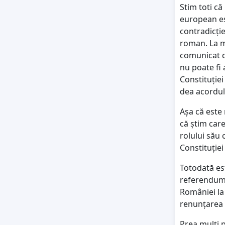
Stim toti că
european es
contradicți
roman. La m
comunicat d
nu poate fi 
Constituției
dea acordul
Așa că este 
că știm care
rolului său 
Constituție
Totodată es
referendumu
României la
renunțarea 
Prea mulți 