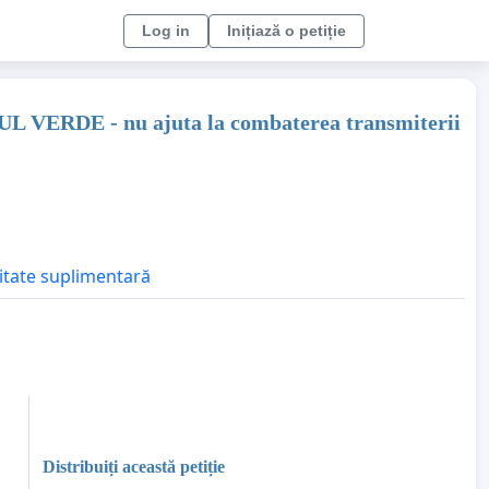
Log in
Inițiază o petiție
L VERDE - nu ajuta la combaterea transmiterii
litate suplimentară
Distribuiți această petiție