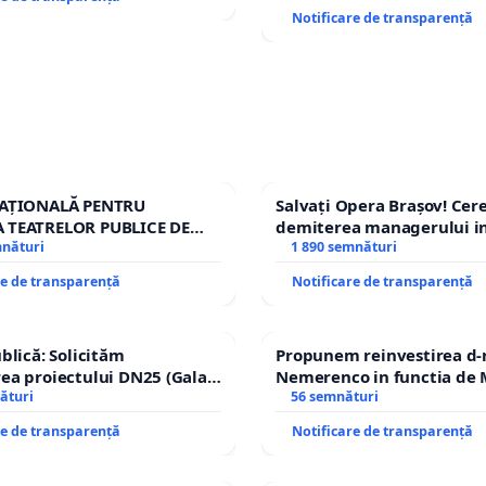
Notificare de transparență
NAȚIONALĂ PENTRU
Salvați Opera Brașov! Ce
 TEATRELOR PUBLICE DE
demiterea managerului in
RIU DIN ROMÂNIA
mnături
Petrean Lucian-Marius!
1 890 semnături
re de transparență
Notificare de transparență
ublică: Solicităm
Propunem reinvestirea d-
ea proiectului DN25 (Galați
Nemerenco in functia de M
nachi) prin devierea
ături
Sanatatii
56 semnături
în afara localităților!
re de transparență
Notificare de transparență