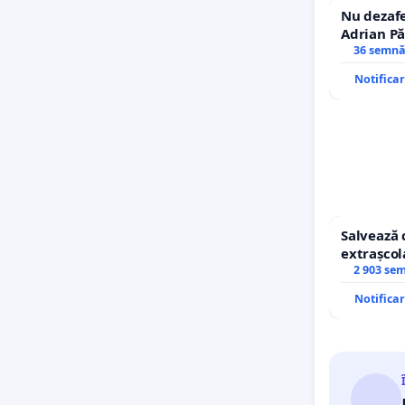
Nu dezafe
Adrian Pă
Icoanei! S
36 semnă
Notifica
Salvează 
extrașcol
copiilor
2 903 se
Notifica