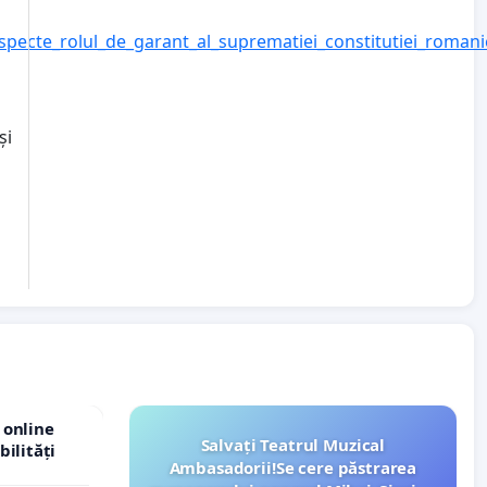
especte_rolul_de_garant_al_suprematiei_constitutiei_romani
și
 online
Salvați Teatrul Muzical
bilități
Ambasadorii!Se cere păstrarea