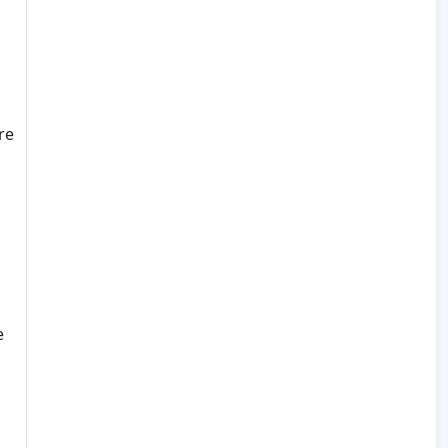
re
e
i