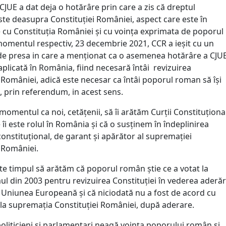
 CJUE a dat deja o hotărâre prin care a zis că dreptul
te deasupra Constituției României, aspect care este în
e cu Constituția României și cu voința exprimata de poporul
omentul respectiv, 23 decembrie 2021, CCR a ieșit cu un
e presa in care a menționat ca o asemenea hotărâre a CJU
aplicată în România, fiind necesară întâi revizuirea
 României, adică este necesar ca întâi poporul roman să își
, prin referendum, in acest sens.
momentul ca noi, cetățenii, să îi arătăm Curții Constituționa
 îi este rolul în România și că o susținem în îndeplinirea
constituțional, de garant și apărător al supremației
i României.
te timpul să arătăm că poporul român știe ce a votat la
l din 2003 pentru revizuirea Constituției în vederea aderăr
 Uniunea Europeană și că niciodată nu a fost de acord cu
la supremația Constituției României, după aderare.
politicieni și parlamentari neagă voința poporului român și