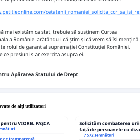
.petitieonline.com/cetatenii_romaniei_solicita_ccr_sa_isi_r
ă mai existăm ca stat, trebuie să susținem Curtea
ala a României arătându-i că știm și că vrem să își mențină 
cte rolul de garant al supremației Constituției României,
e ce presiuni s-ar exercita asupra ei.
ntru Apărarea Statului de Drept
vate de alți utilizatori
e pentru VIOREL PAȘCA
Solicităm combaterea urii
emnături
față de persoanele cu diza
7 572 semnături
re de transparență