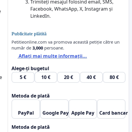
Trimiteți mesajul folosind email, SMS,
Facebook, WhatsApp, X, Instagram și
e
LinkedIn.
Publicitate plătită
Petitieonline.com va promova această petiție către un
număr de
3,000
persoane.
Aflați mai multe informații...
Alege-ți bugetul
5 €
10 €
20 €
40 €
80 €
e
Metoda de plată
PayPal
Google Pay
Apple Pay
Card bancar
Metoda de plată