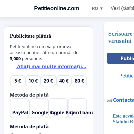
Petitieonline.com
Vezi (răsfoi
RO ▼
Scrisoare
Publicitate plătită
virusului
Petitieonline.com va promova
această petiție către un număr de
Publi
3,000
persoane.
Aflați mai multe informații...
Petitie
5 €
10 €
20 €
40 €
80 €
Metoda de plată
Contactaț
PayPal
Google Pay
Apple Pay
Card bancar
Este nevoi
Statului 
Metoda de plată