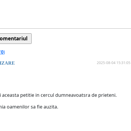
(
0
)
2025-08-04 15:31:05
IZARE
i aceasta petitie in cercul dumneavoatsra de prieteni.
ia oamenilor sa fie auzita.