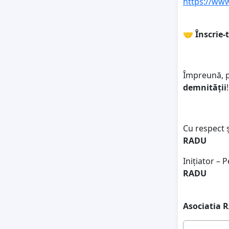
https://www
🤝
Înscrie-
Împreună, 
demnității
!
Cu respect 
RADU
Inițiator – P
RADU
Asociatia 