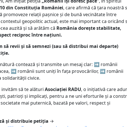
, Am inițiat petiția
„Românii își doresc pace”
, în spiritul
 10 din Constituția României
, care afirmă că țara noastră 
ă promoveze relații pașnice și de bună vecinătate între
 contextul geopolitic actual, este mai important ca oricând 
cea auzită și să arătăm că
România dorește stabilitate,
espect reciproc între națiuni.
 să revii și să semnezi (sau să distribui mai departe)
iție.
nătură contează și transmite un mesaj clar: ➡️ românii
cea, ➡️ românii sunt uniți în fața provocărilor, ➡️ românii
 solidarității civice.
 invităm să te alături
Asociației RADU
, o inițiativă care adu
i, patrioți și implicați, pentru a ne uni eforturile și a constr
ocietate mai puternică, bazată pe valori, respect și
 și distribuie petiția
→