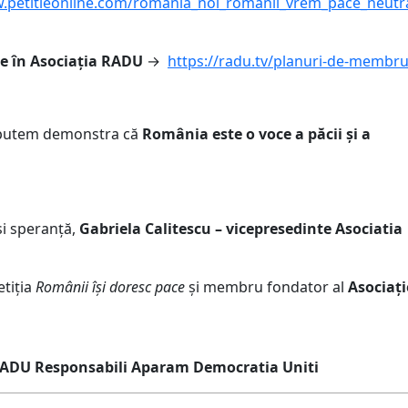
.petitieonline.com/romania_noi_romanii_vrem_pace_neutrali
te în Asociația RADU
→
https://radu.tv/planuri-de-membru
putem demonstra că
România este o voce a păcii și a
și speranță,
Gabriela Calitescu – vicepresedinte Asociatia
etiția
Românii își doresc pace
și membru fondator al
Asociați
RADU Responsabili Aparam Democratia Uniti