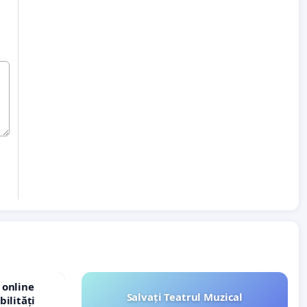
 online
Salvați Teatrul Muzical
bilități