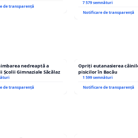
7 579 semnături
re de transparență
Notificare de transparență
chimbarea nedreaptă a
Opriți eutanasierea câinilo
i Școlii Gimnaziale Săcălaz
pisicilor în Bacău
ături
1 599 semnături
re de transparență
Notificare de transparență