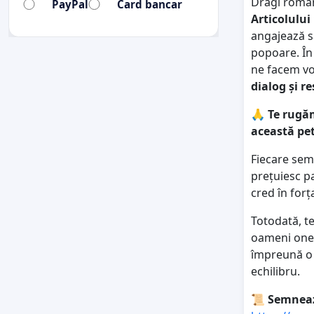
Dragi români
PayPal
Card bancar
Articolului
angajează s
popoare. În
ne facem vo
dialog și r
🙏
Te rugăm
această pet
Fiecare sem
prețuiesc pa
cred în forța
Totodată, te
oameni oneșt
împreună o s
echilibru.
📜
Semnează