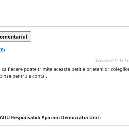
(
0
)
2025-09-04 14:19:49
ca fiecare poate trimite aceasta petitie prietenilor, colegilo
extinse pentru a conta .
RADU Responsabili Aparam Democratia Uniti