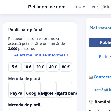
Petitieonline.com
Vezi (răsfoi
RO ▼
Noi roman
Publicitate plătită
Petitieonline.com va promova
Publi
această petiție către un număr de
3,000
persoane.
Aflați mai multe informații...
Petitie
5 €
10 €
20 €
40 €
80 €
Contactaț
Metoda de plată
Românii îș
PayPal
Google Pay
Apple Pay
Card bancar
🕊
️ Românii
Metoda de plată