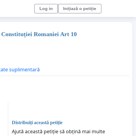
Log in
Inițiază o petiție
 Constituției Romaniei Art 10
itate suplimentară
Distribuiți această petiție
Ajută această petiție să obțină mai multe