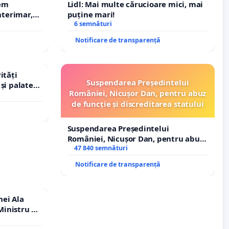
rem
Lidl: Mai multe cărucioare mici, mai
terimar,
puține mari!
6 semnături
Notificare de transparență
ități
Suspendarea Președintelui
și palatele
României, Nicușor Dan, pentru abuz
de funcție și discreditarea statului
Suspendarea Președintelui
României, Nicușor Dan, pentru abuz
de funcție și discreditarea statului
47 840 semnături
Notificare de transparență
nei Ala
inistru al