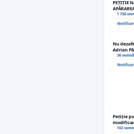
PETIȚIE 
APĂRAREA
REPERTO
1 730 se
Notifica
Nu dezafe
Adrian Pă
Icoanei! S
36 semnă
Notifica
Petiție p
modificar
– Hanu Co
102 semn