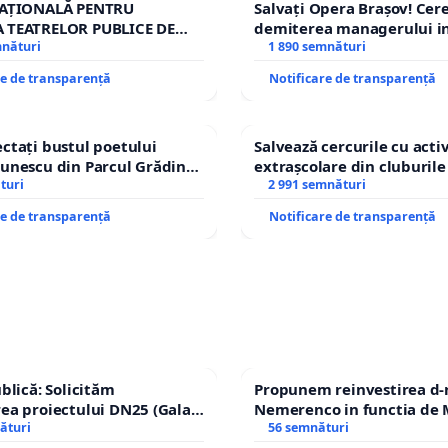
NAȚIONALĂ PENTRU
Salvați Opera Brașov! Ce
 TEATRELOR PUBLICE DE
demiterea managerului in
RIU DIN ROMÂNIA
mnături
Petrean Lucian-Marius!
1 890 semnături
re de transparență
Notificare de transparență
ctați bustul poetului
Salvează cercurile cu activ
unescu din Parcul Grădina
extrașcolare din cluburile 
top cenzurii culturale!
turi
copiilor
2 991 semnături
re de transparență
Notificare de transparență
ublică: Solicităm
Propunem reinvestirea d-
ea proiectului DN25 (Galați
Nemerenco in functia de M
nachi) prin devierea
ături
Sanatatii
56 semnături