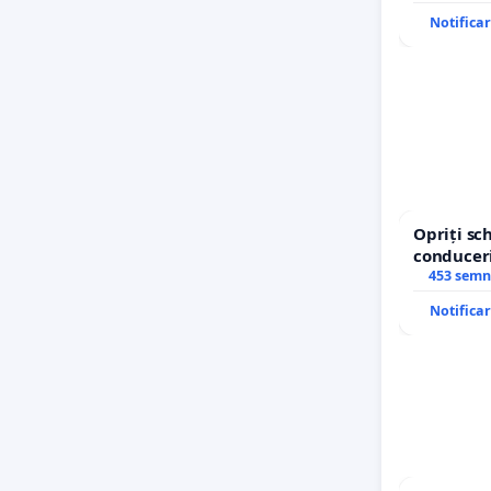
Notifica
Opriți s
conduceri
453 semn
Notifica