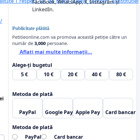
tate_i_respect_fat_de_toate_statele_conform_constitutiei
Facebook, WhatsApp, X, Instagram și
LinkedIn.
/
Publicitate plătită
Petitieonline.com va promova această petiție către un
număr de
3,000
persoane.
Aflați mai multe informații...
Alege-ți bugetul
5 €
10 €
20 €
40 €
80 €
Metoda de plată
ei
PayPal
Google Pay
Apple Pay
Card bancar
Metoda de plată
PayPal
Card bancar