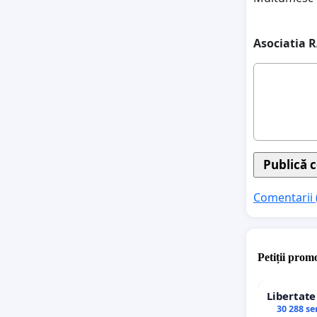
Asociatia 
Comentarii 
Petiții promo
Libertat
30 288 s