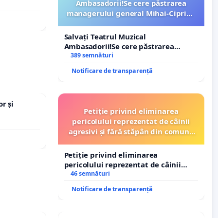
Ambasadorii!Se cere păstrarea
managerului general Mihai-Ciprian
ROGOJAN
Salvați Teatrul Muzical
Ambasadorii!Se cere păstrarea
managerului general Mihai-Ciprian
389 semnături
ROGOJAN
Notificare de transparență
r și
Petiție privind eliminarea
pericolului reprezentat de câinii
agresivi și fără stăpân din comuna
Tunari
Petiție privind eliminarea
pericolului reprezentat de câinii
agresivi și fără stăpân din comuna
46 semnături
Tunari
Notificare de transparență