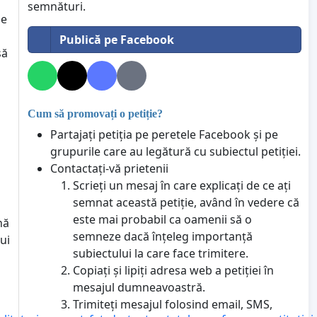
semnături.
se
Publică pe Facebook
să
Cum să promovați o petiție?
Partajați petiția pe peretele Facebook și pe
grupurile care au legătură cu subiectul petiției.
Contactați-vă prietenii
Scrieți un mesaj în care explicați de ce ați
semnat această petiție, având în vedere că
este mai probabil ca oamenii să o
nă
semneze dacă înțeleg importanță
ui
subiectului la care face trimitere.
Copiați și lipiți adresa web a petiției în
mesajul dumneavoastră.
Trimiteți mesajul folosind email, SMS,