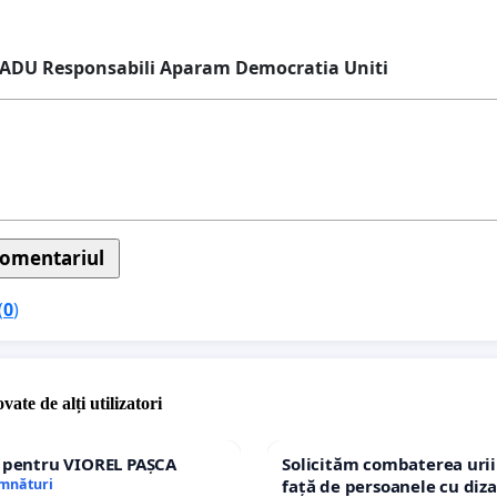
RADU Responsabili Aparam Democratia Uniti
(
0
)
vate de alți utilizatori
e pentru VIOREL PAȘCA
Solicităm combaterea urii
emnături
față de persoanele cu diza