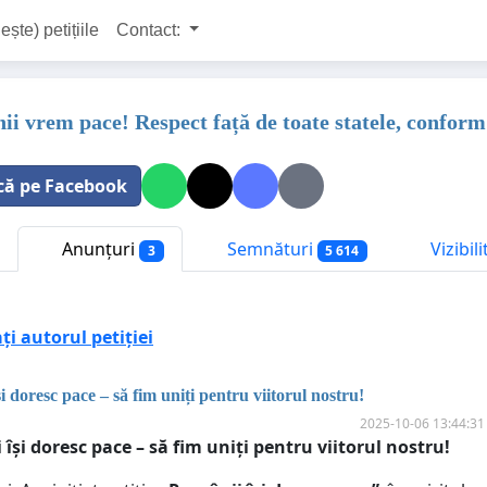
ește) petițiile
Contact:
ii vrem pace! Respect față de toate statele, conform
că pe Facebook
Anunțuri
Semnături
Vizibil
3
5 614
i autorul petiției
i doresc pace – să fim uniți pentru viitorul nostru!
2025-10-06 13:44:31
 își doresc pace – să fim uniți pentru viitorul nostru!