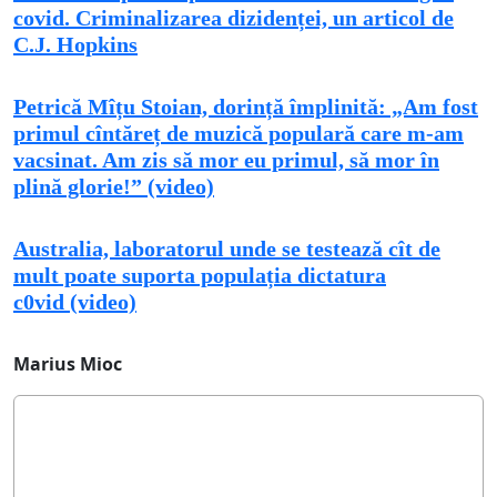
covid. Criminalizarea dizidenței, un articol de
C.J. Hopkins
Petrică Mîțu Stoian, dorință împlinită: „Am fost
primul cîntăreț de muzică populară care m-am
vaсsinat. Am zis să mor eu primul, să mor în
plină glorie!” (video)
Australia, laboratorul unde se testează cît de
mult poate suporta populația dictatura
c0vid (video)
Marius Mioc