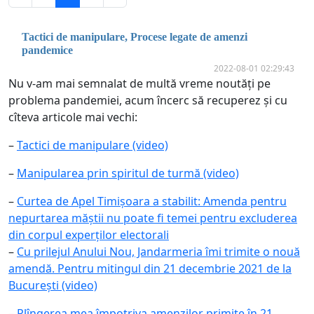
Tactici de manipulare, Procese legate de amenzi
pandemice
2022-08-01 02:29:43
Nu v-am mai semnalat de multă vreme noutăți pe
problema pandemiei, acum încerc să recuperez și cu
cîteva articole mai vechi:
–
Tactici de manipulare (video)
–
Manipularea prin spiritul de turmă (video)
–
Curtea de Apel Timișoara a stabilit: Amenda pentru
nepurtarea măștii nu poate fi temei pentru excluderea
din corpul experților electorali
–
Cu prilejul Anului Nou, Jandarmeria îmi trimite o nouă
amendă. Pentru mitingul din 21 decembrie 2021 de la
București (video)
–
Plîngerea mea împotriva amenzilor primite în 21