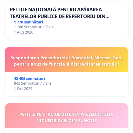
PETIȚIE NAȚIONALĂ PENTRU APĂRAREA
TEATRELOR PUBLICE DE REPERTORIU DIN
ROMÂNIA
1 778 semnături
1 106 Semnături / 7 zile
1 Aug 2026
Suspendarea Președintelui României, Nicușor Dan,
pentru abuz de funcție și discreditarea statului
48 406 semnături
843 Semnături / 7 zile
1 Oct 2025
PETIȚIE PENTRU DEMITEREA PREȘEDINTELUI
NICUȘOR DAN DIN FUNCȚIE