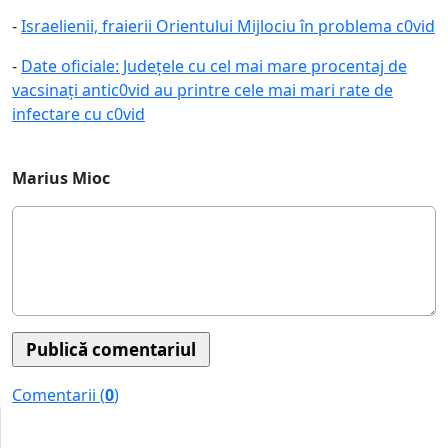
-
Israelienii, fraierii Orientului Mijlociu în problema c0vid
-
Date oficiale: Județele cu cel mai mare procentaj de
vacsinați antic0vid au printre cele mai mari rate de
infectare cu c0vid
Marius Mioc
Comentarii (
0
)