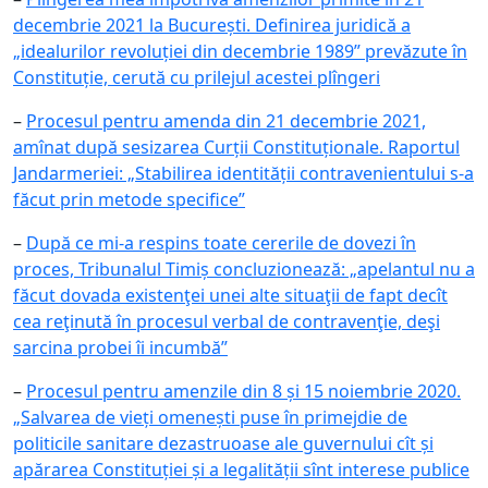
decembrie 2021 la București. Definirea juridică a
„idealurilor revoluției din decembrie 1989” prevăzute în
Constituție, cerută cu prilejul acestei plîngeri
–
Procesul pentru amenda din 21 decembrie 2021,
amînat după sesizarea Curții Constituționale. Raportul
Jandarmeriei: „Stabilirea identității contravenientului s-a
făcut prin metode specifice”
–
După ce mi-a respins toate cererile de dovezi în
proces, Tribunalul Timiș concluzionează: „apelantul nu a
făcut dovada existenţei unei alte situaţii de fapt decît
cea reţinută în procesul verbal de contravenţie, deşi
sarcina probei îi incumbă”
–
Procesul pentru amenzile din 8 și 15 noiembrie 2020.
„Salvarea de vieți omenești puse în primejdie de
politicile sanitare dezastruoase ale guvernului cît și
apărarea Constituției și a legalității sînt interese publice