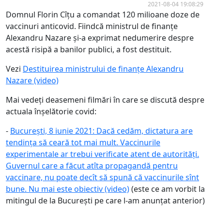
2021-08-04 19:08:29
Domnul Florin Cîțu a comandat 120 milioane doze de
vaccinuri anticovid. Fiindcă ministrul de finanțe
Alexandru Nazare și-a exprimat nedumerire despre
acestă risipă a banilor publici, a fost destituit.
Vezi
Destituirea ministrului de finanțe Alexandru
Nazare (video)
Mai vedeți deasemeni filmări în care se discută despre
actuala înșelătorie covid:
-
București, 8 iunie 2021: Dacă cedăm, dictatura are
tendința să ceară tot mai mult. Vaccinurile
experimentale ar trebui verificate atent de autorități.
Guvernul care a făcut atîta propagandă pentru
vaccinare, nu poate decît să spună că vaccinurile sînt
bune. Nu mai este obiectiv (video)
(este ce am vorbit la
mitingul de la București pe care l-am anunțat anterior)