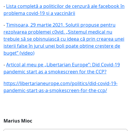
-
Lista completă a politicilor de cenzură ale facebook în
problema covid-19 și a vaccinării
-
Timișoara, 29 martie 2021. Soluții propuse pentru
rezolvarea problemei c0vid. „Sistemul medical nu
trebuie să se obișnuiască cu ideea că prin crearea unei
isterii false în jurul unei boli poate obține creștere de
buget” (video)
-
Articol al meu pe „Libertarian Europe”: Did Covid-19
pandemic start as a smokescreen for the CCP?
https://libertarianeurope.com/politics/did-covid-19-
pandemic-start-as-a-smokescreen-for-the-ccp/
Marius Mioc