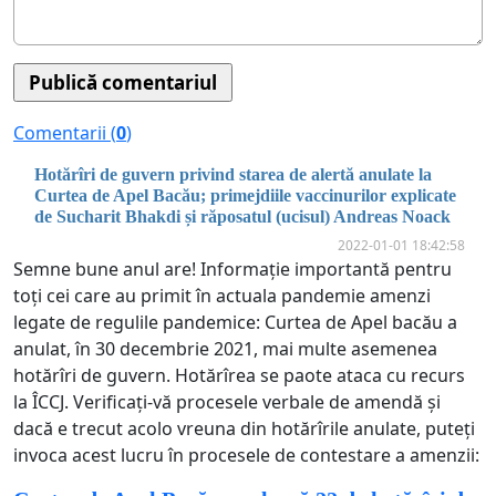
Comentarii (
0
)
Hotărîri de guvern privind starea de alertă anulate la
Curtea de Apel Bacău; primejdiile vaccinurilor explicate
de Sucharit Bhakdi și răposatul (ucisul) Andreas Noack
2022-01-01 18:42:58
Semne bune anul are! Informație importantă pentru
toți cei care au primit în actuala pandemie amenzi
legate de regulile pandemice: Curtea de Apel bacău a
anulat, în 30 decembrie 2021, mai multe asemenea
hotărîri de guvern. Hotărîrea se paote ataca cu recurs
la ÎCCJ. Verificați-vă procesele verbale de amendă și
dacă e trecut acolo vreuna din hotărîrile anulate, puteți
invoca acest lucru în procesele de contestare a amenzii: