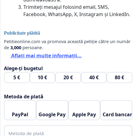
Trimiteți mesajul folosind email, SMS,
Facebook, WhatsApp, X, Instagram și LinkedIn.
Publicitate plătită
Petitieonline.com va promova această petiție către un număr
de
3,000
persoane.
Aflați mai multe informații...
Alege-ți bugetul
5 €
10 €
20 €
40 €
80 €
Metoda de plată
PayPal
Google Pay
Apple Pay
Card bancar
Metoda de plată