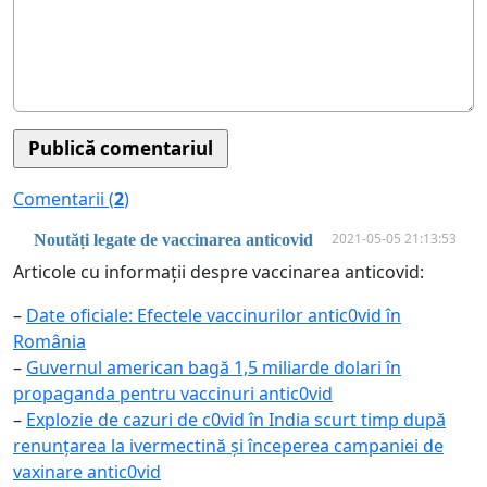
Comentarii (
2
)
2021-05-05 21:13:53
Noutăți legate de vaccinarea anticovid
Articole cu informații despre vaccinarea anticovid:
–
Date oficiale: Efectele vaccinurilor antic0vid în
România
–
Guvernul american bagă 1,5 miliarde dolari în
propaganda pentru vaccinuri antic0vid
–
Explozie de cazuri de c0vid în India scurt timp după
renunțarea la ivermectină și începerea campaniei de
vaxinare antic0vid