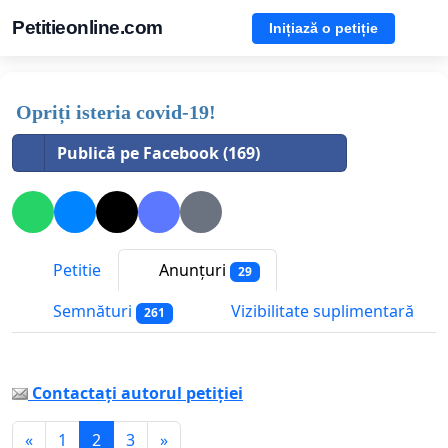
Petitieonline.com
Inițiază o petiție
Opriți isteria covid-19!
Publică pe Facebook (169)
Petitie
Anunțuri
29
Semnături
Vizibilitate suplimentară
261
Contactați autorul petiției
«
1
2
3
»