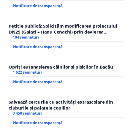
Notificare de transparență
Petiție publică: Solicităm modificarea proiectului
DN25 (Galați – Hanu Conachi) prin devierea
traseului în afara localităților!
104 semnături
Notificare de transparență
Opriți eutanasierea câinilor și pisicilor în Bacău
1 622 semnături
Notificare de transparență
Salvează cercurile cu activități extrașcolare din
cluburile și palatele copiilor
3 458 semnături
Notificare de transparență