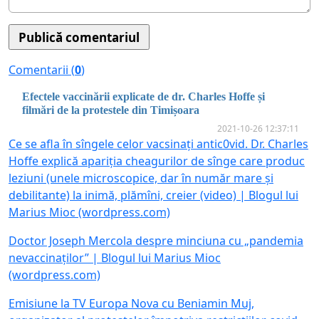
Comentarii (
0
)
Efectele vaccinării explicate de dr. Charles Hoffe și
filmări de la protestele din Timișoara
2021-10-26 12:37:11
Ce se afla în sîngele celor vacsinați antic0vid. Dr. Charles
Hoffe explică apariția cheagurilor de sînge care produc
leziuni (unele microscopice, dar în număr mare și
debilitante) la inimă, plămîni, creier (video) | Blogul lui
Marius Mioc (wordpress.com)
Doctor Joseph Mercola despre minciuna cu „pandemia
nevaccinaților” | Blogul lui Marius Mioc
(wordpress.com)
Emisiune la TV Europa Nova cu Beniamin Muj,