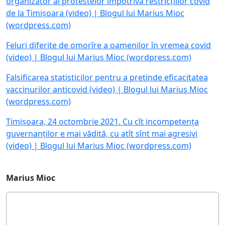
organizator al protestelor împotriva restricțiilor covid
de la Timișoara (video) | Blogul lui Marius Mioc
(wordpress.com)
Feluri diferite de omorîre a oamenilor în vremea covid
(video) | Blogul lui Marius Mioc (wordpress.com)
Falsificarea statisticilor pentru a pretinde eficacitatea
vaccinurilor anticovid (video) | Blogul lui Marius Mioc
(wordpress.com)
Timișoara, 24 octombrie 2021. Cu cît incompetența
guvernanților e mai vădită, cu atît sînt mai agresivi
(video) | Blogul lui Marius Mioc (wordpress.com)
Marius Mioc