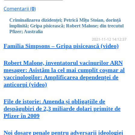
Comentarii (
0
)
Criminalizarea dizidenței; Petrică Mîțu Stoian, dorință
împlinită; Gripa pisicească; Robert Malone; din trecutul
Pfizer; Australia
2021-11-12 14:12:37
Familia Simpsons – Gripa pisicească (video)
Robert Malone, inventatorul vacinurilor ARN
mesager: Asistăm la cel mai cumplit coșmar al
vaccinologilor: Amplificarea dependenței de
anticorpi (video)
File de istorie: Amenda și obligațiile de
despăgubiri de 2,3 miliarde dolari primite de
Pfizer în 2009
Noi dosare penale pentru adversarii ideologiei