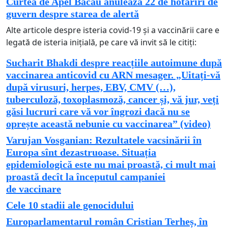
Curtea de Apel Bacău anulează 22 de hotărîri de
guvern despre starea de alertă
Alte articole despre isteria covid-19 și a vaccinării care e
legată de isteria inițială, pe care vă invit să le citiți:
Sucharit Bhakdi despre reacțiile autoimune după
vaccinarea anticovid cu ARN mesager. „Uitați-vă
după virusuri, herpes, EBV, CMV (…),
tuberculoză, toxoplasmoză, cancer și, vă jur, veți
găsi lucruri care vă vor îngrozi dacă nu se
oprește această nebunie cu vaccinarea” (video)
Varujan Vosganian: Rezultatele vacsinării în
Europa sînt dezastruoase. Situația
epidemiologică este nu mai proastă, ci mult mai
proastă decît la începutul campaniei
de vaccinare
Cele 10 stadii ale genocidului
Europarlamentarul român Cristian Terheș, în