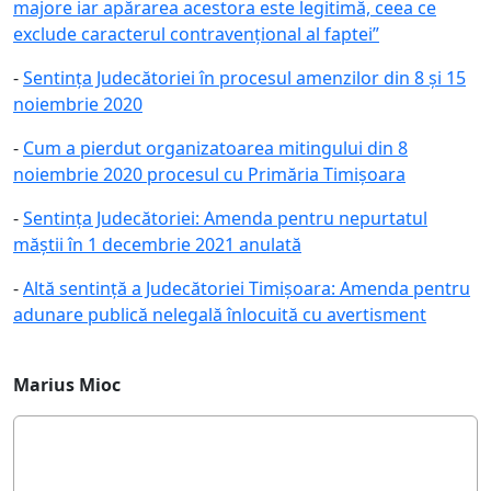
majore iar apărarea acestora este legitimă, ceea ce
exclude caracterul contravențional al faptei”
-
Sentința Judecătoriei în procesul amenzilor din 8 și 15
noiembrie 2020
-
Cum a pierdut organizatoarea mitingului din 8
noiembrie 2020 procesul cu Primăria Timișoara
-
Sentința Judecătoriei: Amenda pentru nepurtatul
măștii în 1 decembrie 2021 anulată
-
Altă sentință a Judecătoriei Timișoara: Amenda pentru
adunare publică nelegală înlocuită cu avertisment
Marius Mioc