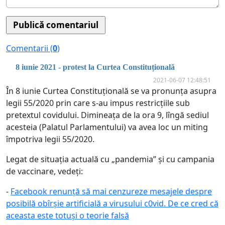
Comentarii (
0
)
8 iunie 2021 - protest la Curtea Constituțională
2021-06-07 12:48:51
În 8 iunie Curtea Constituțională se va pronunța asupra
legii 55/2020 prin care s-au impus restricțiile sub
pretextul covidului. Dimineața de la ora 9, lîngă sediul
acesteia (Palatul Parlamentului) va avea loc un miting
împotriva legii 55/2020.
Legat de situația actuală cu „pandemia” și cu campania
de vaccinare, vedeți:
-
Facebook renunță să mai cenzureze mesajele despre
posibilă obîrșie artificială a virusului c0vid. De ce cred că
aceasta este totuși o teorie falsă