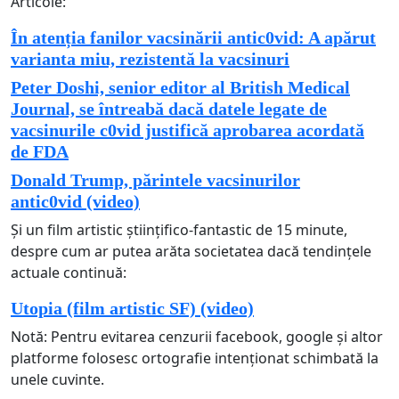
Articole:
În atenția fanilor vacsinării antic0vid: A apărut
varianta miu, rezistentă la vacsinuri
Peter Doshi, senior editor al British Medical
Journal, se întreabă dacă datele legate de
vacsinurile c0vid justifică aprobarea acordată
de FDA
Donald Trump, părintele vacsinurilor
antic0vid (video)
Și un film artistic științifico-fantastic de 15 minute,
despre cum ar putea arăta societatea dacă tendințele
actuale continuă:
Utopia (film artistic SF) (video)
Notă: Pentru evitarea cenzurii facebook, google și altor
platforme folosesc ortografie intenționat schimbată la
unele cuvinte.