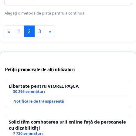
Alegeți o metodă de plată pentru a continua.
«
1
2
3
»
Petiții promovate de alți utilizatori
Libertate pentru VIOREL PAȘCA
30 295 semnături
Notificare de transparență
Solicităm combaterea urii online față de persoanele
cu dizabilități
7 720 semnături