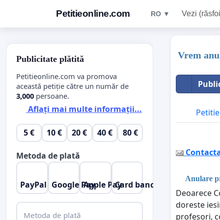
Petitieonline.com
Vezi (răsfoi
RO ▼
Vrem anul
Publicitate plătită
Petitieonline.com va promova
Publi
această petiție către un număr de
3,000
persoane.
Aflați mai multe informații...
Petitie
5 €
10 €
20 €
40 €
80 €
Contactaț
Metoda de plată
Anulare p
PayPal
Google Pay
Apple Pay
Card bancar
Deoarece Con
doreste iesi
Metoda de plată
profesori, 