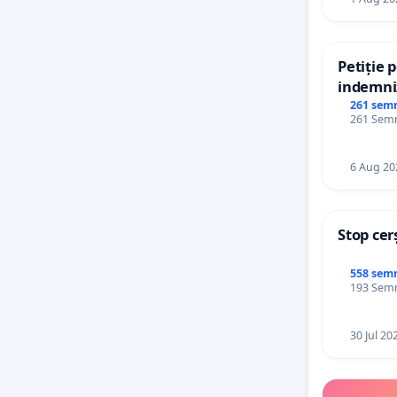
Petiție 
indemniz
de bază 
261 sem
261 Semnă
de vechi
personal
6 Aug 20
Stop cer
558 sem
193 Semnă
30 Jul 20