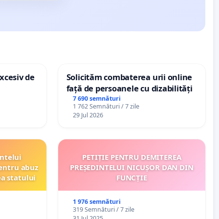
xcesiv de
Solicităm combaterea urii online
față de persoanele cu dizabilități
7 690 semnături
1 762 Semnături / 7 zile
29 Jul 2026
ntelui
PETIȚIE PENTRU DEMITEREA
entru abuz
PREȘEDINTELUI NICUȘOR DAN DIN
ea statului
FUNCȚIE
1 976 semnături
319 Semnături / 7 zile
31 Jul 2025