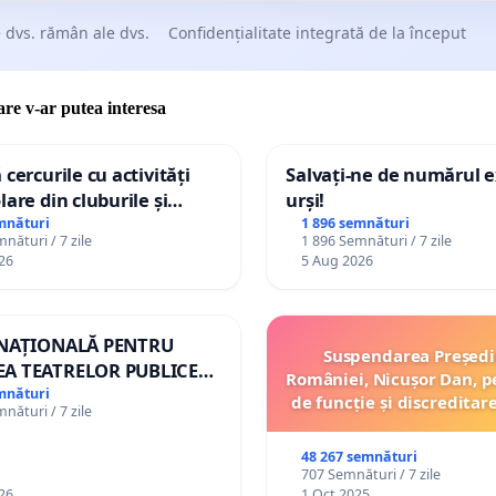
 dvs. rămân ale dvs.
Confidențialitate integrată de la început
care v-ar putea interesa
 cercurile cu activități
Salvați-ne de numărul e
lare din cluburile și
urși!
 copiilor
mnături
1 896 semnături
nături / 7 zile
1 896 Semnături / 7 zile
26
5 Aug 2026
 NAȚIONALĂ PENTRU
Suspendarea Președi
A TEATRELOR PUBLICE
României, Nicușor Dan, p
ERTORIU DIN ROMÂNIA
mnături
de funcție și discreditar
nături / 7 zile
48 267 semnături
707 Semnături / 7 zile
26
1 Oct 2025