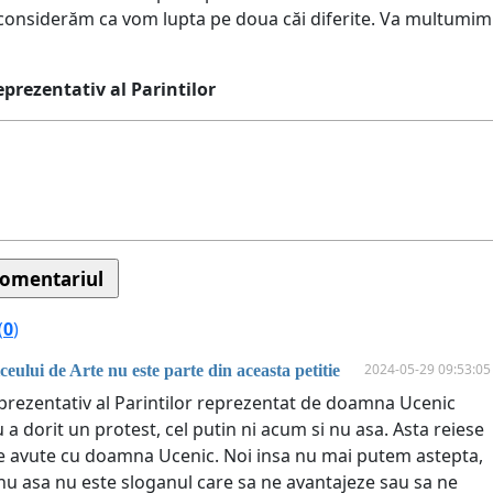
considerăm ca vom lupta pe doua căi diferite. Va multumim
eprezentativ al Parintilor
(
0
)
2024-05-29 09:53:05
eului de Arte nu este parte din aceasta petitie
eprezentativ al Parintilor reprezentat de doamna Ucenic
a dorit un protest, cel putin ni acum si nu asa. Asta reiese
ile avute cu doamna Ucenic. Noi insa nu mai putem astepta,
nu asa nu este sloganul care sa ne avantajeze sau sa ne