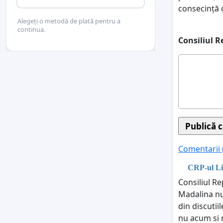
consecință 
Alegeți o metodă de plată pentru a
continua.
Consiliul R
Comentarii 
CRP-ul Lic
Consiliul R
Madalina nu 
din discuti
nu acum si 