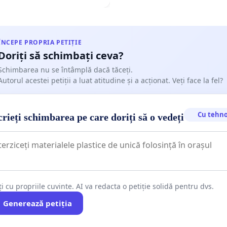
ÎNCEPE PROPRIA PETIȚIE
Doriți să schimbați ceva?
Schimbarea nu se întâmplă dacă tăceți.
Autorul acestei petiții a luat atitudine și a acționat. Veți face la fel?
Cu tehno
rieți schimbarea pe care doriți să o vedeți
ți cu propriile cuvinte. AI va redacta o petiție solidă pentru dvs.
Generează petiția