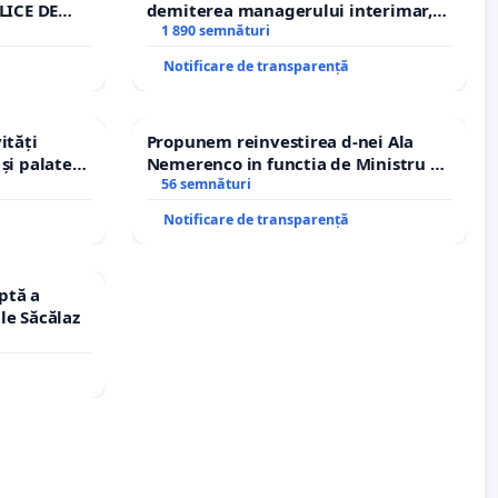
LICE DE
demiterea managerului interimar,
A
Petrean Lucian-Marius!
1 890 semnături
Notificare de transparență
ități
Propunem reinvestirea d-nei Ala
și palatele
Nemerenco in functia de Ministru al
Sanatatii
56 semnături
Notificare de transparență
ptă a
le Săcălaz