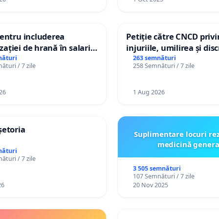
pentru includerea
Petiție către CNCD priv
ației de hrană în salariul
injuriile, umilirea și di
și protejarea gradațiilor
persoanelor cu dizabilit
nături
263 semnături
turi / 7 zile
258 Semnături / 7 zile
me pentru asistenții
către utilizatorul TikTok
i
26
1 Aug 2026
șetoria
Suplimentare locuri re
medicină genera
nături
turi / 7 zile
3 505 semnături
107 Semnături / 7 zile
26
20 Nov 2025