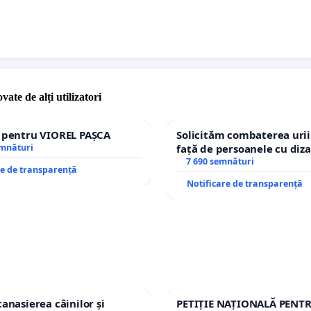
vate de alți utilizatori
e pentru VIOREL PAȘCA
Solicităm combaterea urii
emnături
față de persoanele cu diza
7 690 semnături
re de transparență
Notificare de transparență
tanasierea câinilor și
PETIȚIE NAȚIONALĂ PENT