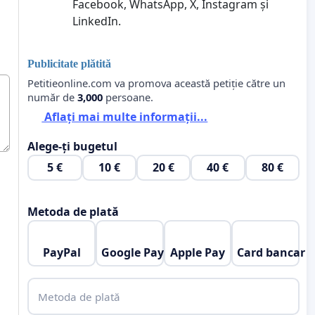
Facebook, WhatsApp, X, Instagram și
LinkedIn.
Publicitate plătită
Petitieonline.com va promova această petiție către un
număr de
3,000
persoane.
Aflați mai multe informații...
Alege-ți bugetul
5 €
10 €
20 €
40 €
80 €
Metoda de plată
PayPal
Google Pay
Apple Pay
Card bancar
Metoda de plată