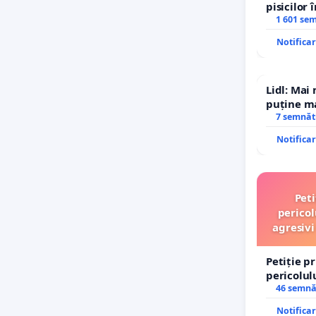
pisicilor 
1 601 se
Notifica
Lidl: Mai
puține ma
7 semnăt
Notifica
Peti
pericol
agresivi
Petiție p
pericolul
agresivi 
46 semnă
Tunari
Notifica