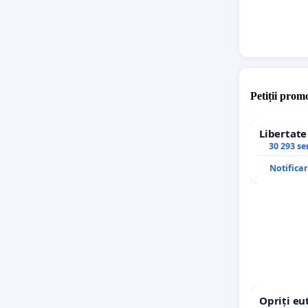
Petiții promo
Libertat
30 293 s
Notifica
Opriți eu