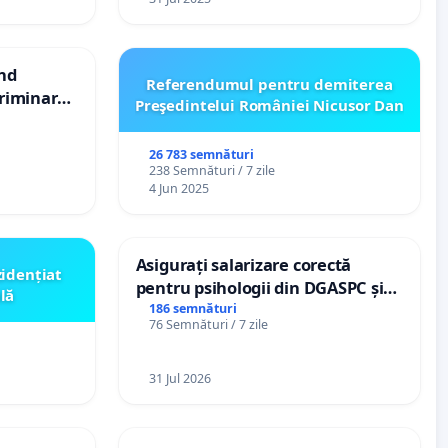
ind
Referendumul pentru demiterea
scriminarea
Preşedintelui României Nicusor Dan
ăți de
 „Gorici”
26 783 semnături
238 Semnături / 7 zile
4 Jun 2025
Asigurați salarizare corectă
zidențiat
pentru psihologii din DGASPC și
lă
spitale
186 semnături
76 Semnături / 7 zile
31 Jul 2026