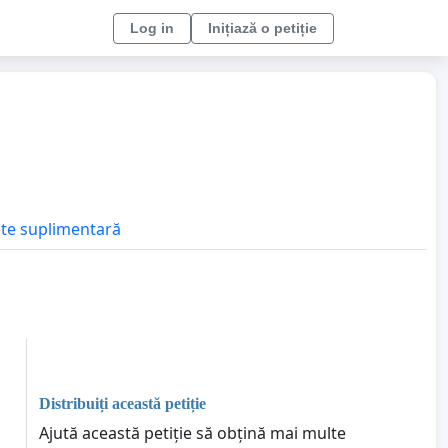
Log in
Inițiază o petiție
tate suplimentară
Distribuiți această petiție
Ajută această petiție să obțină mai multe