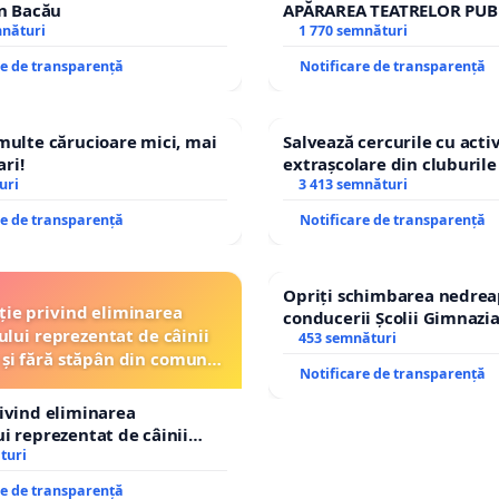
în Bacău
APĂRAREA TEATRELOR PUB
mnături
REPERTORIU DIN ROMÂNI
1 770 semnături
re de transparență
Notificare de transparență
 multe cărucioare mici, mai
Salvează cercurile cu activ
ri!
extrașcolare din cluburile 
uri
copiilor
3 413 semnături
re de transparență
Notificare de transparență
Opriți schimbarea nedrea
ție privind eliminarea
conducerii Școlii Gimnazia
ului reprezentat de câinii
453 semnături
 și fără stăpân din comuna
Notificare de transparență
Tunari
rivind eliminarea
ui reprezentat de câinii
și fără stăpân din comuna
turi
re de transparență