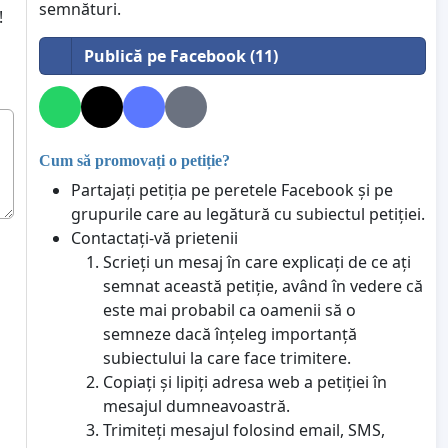
semnături.
!
Publică pe Facebook (11)
Cum să promovați o petiție?
Partajați petiția pe peretele Facebook și pe
grupurile care au legătură cu subiectul petiției.
Contactați-vă prietenii
Scrieți un mesaj în care explicați de ce ați
semnat această petiție, având în vedere că
este mai probabil ca oamenii să o
semneze dacă înțeleg importanță
subiectului la care face trimitere.
Copiați și lipiți adresa web a petiției în
mesajul dumneavoastră.
Trimiteți mesajul folosind email, SMS,