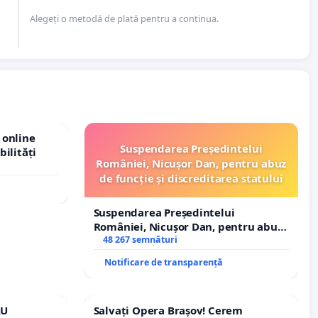
Alegeți o metodă de plată pentru a continua.
 online
Suspendarea Președintelui
bilități
României, Nicușor Dan, pentru abuz
de funcție și discreditarea statului
Suspendarea Președintelui
României, Nicușor Dan, pentru abuz
de funcție și discreditarea statului
48 267 semnături
Notificare de transparență
RU
Salvați Opera Brașov! Cerem