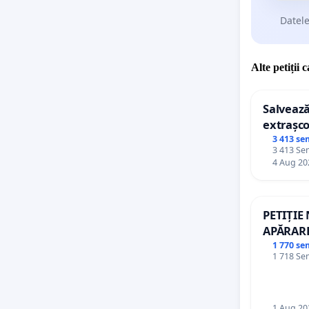
Datele
Alte petiții 
Salvează
extrașco
palatele
3 413 se
3 413 Sem
4 Aug 20
PETIȚIE
APĂRARE
DE REP
1 770 se
1 718 Sem
1 Aug 20