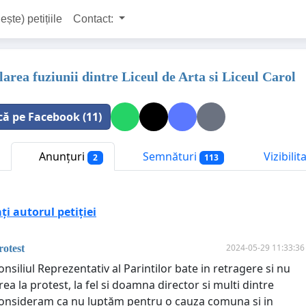
ește) petițiile
Contact:
area fuziunii dintre Liceul de Arta si Liceul Carol
că pe Facebook (11)
Anunțuri
Semnături
Vizibili
2
113
i autorul petiției
2024-05-29 11:33:36
rotest
siliul Reprezentativ al Parintilor bate in retragere si nu
rea la protest, la fel si doamna director si multi dintre
consideram ca nu luptăm pentru o cauza comuna si in